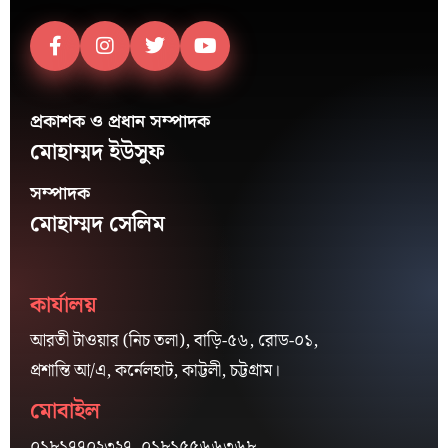
প্রকাশক ও প্রধান সম্পাদক
মোহাম্মদ ইউসুফ
সম্পাদক
মোহাম্মদ সেলিম
কার্যালয়
আরতী টাওয়ার (নিচ তলা), বাড়ি-৫৬, রোড-০১,
প্রশান্তি আ/এ, কর্নেলহাট, কাট্টলী, চট্টগ্রাম।
মোবাইল
০১৮১৭৭০২৩২৭, ০১৮১৫৫৬৬৩৬৮