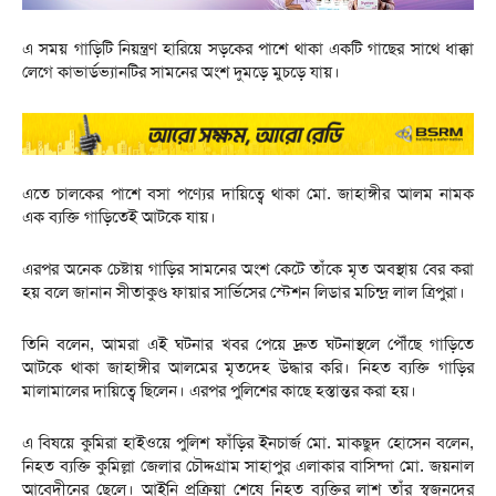
এ সময় গাড়িটি নিয়ন্ত্রণ হারিয়ে সড়কের পাশে থাকা একটি গাছের সাথে ধাক্কা
লেগে কাভার্ডভ্যানটির সামনের অংশ দুমড়ে মুচড়ে যায়।
এতে চালকের পাশে বসা পণ্যের দায়িত্বে থাকা মো. জাহাঙ্গীর আলম নামক
এক ব্যক্তি গাড়িতেই আটকে যায়।
এরপর অনেক চেষ্টায় গাড়ির সামনের অংশ কেটে তাঁকে মৃত অবস্থায় বের করা
হয় বলে জানান সীতাকুণ্ড ফায়ার সার্ভিসের স্টেশন লিডার মচিন্দ্র লাল ত্রিপুরা।
তিনি বলেন, আমরা এই ঘটনার খবর পেয়ে দ্রুত ঘটনাস্থলে পৌঁছে গাড়িতে
আটকে থাকা জাহাঙ্গীর আলমের মৃতদেহ উদ্ধার করি। নিহত ব্যক্তি গাড়ির
মালামালের দায়িত্বে ছিলেন। এরপর পুলিশের কাছে হস্তান্তর করা হয়।
এ বিষয়ে কুমিরা হাইওয়ে পুলিশ ফাঁড়ির ইনচার্জ মো. মাকছুদ হোসেন বলেন,
নিহত ব্যক্তি কুমিল্লা জেলার চৌদ্দগ্রাম সাহাপুর এলাকার বাসিন্দা মো. জয়নাল
আবেদীনের ছেলে। আইনি প্রক্রিয়া শেষে নিহত ব্যক্তির লাশ তাঁর স্বজনদের