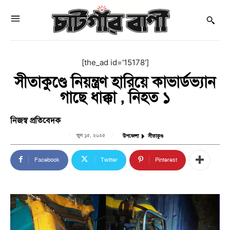
[the_ad id='15178']
সীতাকুণ্ডে নিয়ন্ত্রণ হারিয়ে কাভার্ডভ্যান
গাছে ধাক্কা , নিহত ১
নিজস্ব প্রতিবেদক
জুন ১৫, ২০২৫
উপজেলা
সীতাকুণ্ড
Facebook
Twitter
Pinterest