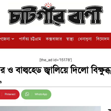
পজেলা
পার্বত্য চট্টগ্রাম
কক্সবাজার
স্বাস্থ্য
খেলাধুলা
বিনোদন
[the_ad id='15178']
জার ও বাল্বহেড জ্বালিয়ে দিলো বিক্ষু
্ড
Pinterest
WhatsApp