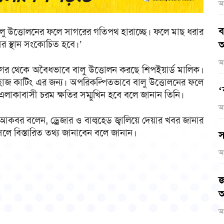
আ
ব
ালু উত্তোলনের ফলে সাগরের গতিপথ হারাচ্ছে। ফলে মাছ ধরার
র স্থান সংকোচিত হবে।’
আ
আ
গর থেকে অবৈধভাবে বালু উত্তোলন করছে শিপইয়ার্ড মালিক।
জাহাজ কাটিং এর জন্য। অপরিকল্পিতভাবে বালু উত্তোলনের ফলে
‘
এলাকাবাসী চরম ক্ষতির সম্মুখিন হবে বলে জানান তিনি।
আ
িন আকবর বলেন, ড্রেজার ও বাল্বহেড জ্বালিয়ে দেয়ার খবর জানার
লে বিস্তারিত তথ্য জানাবেন বলে জানান।
স
আ
জ
অ
আ