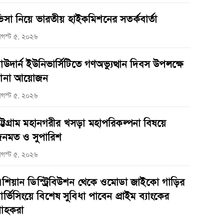
িসা নিয়ে ভারতীয় হাইকমিশনের সতর্কবার্তা
গস্ট ৫, ২০২৬
াউদার্ন ইউনিভার্সিটিতে গণঅভ্যুত্থান দিবস উপলক্ষে
ানা আয়োজন
গস্ট ৫, ২০২৬
ট্টগ্রাম মহানগরীর খসড়া মহাপরিকল্পনা বিষয়ে
নমত ও সুপারিশ
গস্ট ৫, ২০২৬
শিয়ান ডিস্ট্রিবিউশন থেকে ওমোডা জাইকো গাড়ির
ার্ভিসিংয়ে বিশেষ সুবিধা পাবেন প্রাইম ব্যাংকের
্রাহকরা