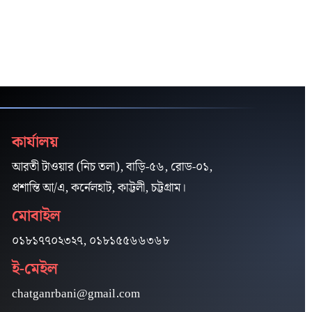
কার্যালয়
আরতী টাওয়ার (নিচ তলা), বাড়ি-৫৬, রোড-০১,
প্রশান্তি আ/এ, কর্নেলহাট, কাট্টলী, চট্টগ্রাম।
মোবাইল
০১৮১৭৭০২৩২৭, ০১৮১৫৫৬৬৩৬৮
ই-মেইল
chatganrbani@gmail.com