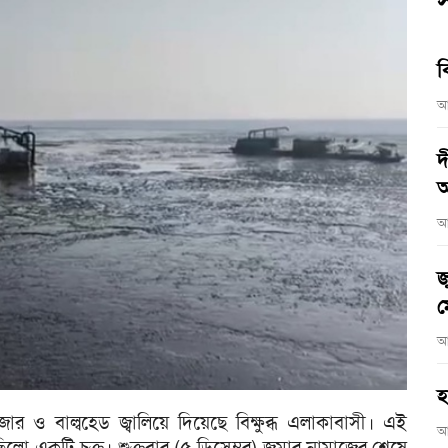
স
ব
আ
দ
আ
আ
জ
ম
আ
হ
্রেজার ও বাল্বহেড জ্বালিয়ে দিয়েছে বিক্ষুব্ধ এলাকাবাসী। এই
আ
ছিলো একটি চক্র। শুক্রবার (৫ ডিসেম্বর) জুমার নামাজের শেষে