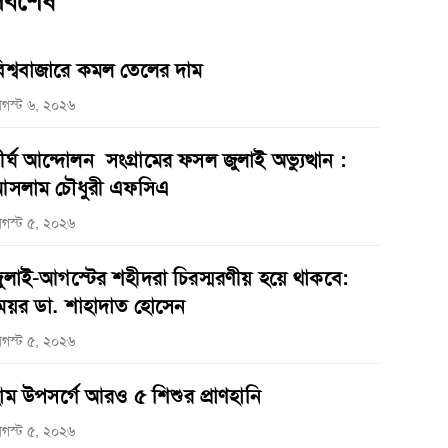
র্বশেষ
িশ্ববাজারে কমল তেলের দাম
গস্ট ৬, ২০২৬
ীর্ঘ আন্দোলন সংগ্রামের ফসল জুলাই অভ্যুত্থান :
সলাম চৌধুরী এফসিএ
গস্ট ৫, ২০২৬
ুলাই-আগস্টের শহীদরা চিরস্মরণীয় হয়ে থাকবে:
েয়র ডা. শাহাদাত হোসেন
গস্ট ৫, ২০২৬
াম উপসর্গে আরও ৫ শিশুর প্রাণহানি
গস্ট ৫, ২০২৬