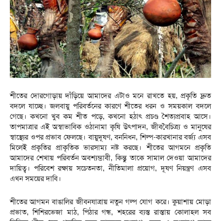
শীতের দোরগোড়ায় দাঁড়িয়ে আমাদের এটাও মনে রাখতে হয়, প্রকৃতি দ্রুত
বদলে যাচ্ছে। জলবায়ু পরিবর্তনের কারণে শীতের ধরন ও সময়কাল বদলে
গেছে। কখনো খুব কম শীত পড়ে, কখনো হঠাৎ প্রচণ্ড শৈত্যপ্রবাহ আসে।
তাপমাত্রার এই অস্বাভাবিক ওঠানামা কৃষি উৎপাদন, জীববৈচিত্র্য ও মানুষের
স্বাস্থ্যের ওপর প্রভাব ফেলছে। বায়ুদূষণ, বননিধন, শিল্প-কারখানার বর্জ্য এসব
মিলেই প্রকৃতির প্রাকৃতিক ভারসাম্য নষ্ট করছে। ​শীতের আগমনে প্রকৃতি
আমাদের শেখায় পরিবর্তন অবশ্যম্ভাবী, কিন্তু তাকে সামাল দেওয়া আমাদের
দায়িত্ব। পরিবেশ রক্ষায় সচেতনতা, নীতিমালা প্রয়োগ, দূষণ নিয়ন্ত্রণ এসব
এখন সময়ের দাবি।
শীতের আগমন বাঙালির জীবনযাত্রায় নতুন গল্প যোগ করে। কুয়াশায় মোড়া
প্রভাত, শিশিরভেজা মাঠ, পিঠার গন্ধ, শহরের ব্যস্ত রাস্তায় কোলাহল সব