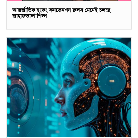
আন্তর্জাতিক হংকং কনভেনশন রুলস মেনেই চলছে
জাহাজভাঙ্গা শিল্প