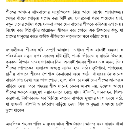
​শীতের আগমন গ্রামবাংলার সংস্কৃতিতেও নিয়ে আসে বিশেষ প্রাণচাঞ্চল্য।
খেজুর গাছের গোড়ায় সংগ্রহ করা মিষ্টি রস, ভোরবেলা গরম পায়েসের ঘ্রাণ,
নতুন চালের সোঁদা গন্ধে ঘরভরা এসব যেন বাংলার শীতকে কবিতায় রূপ দেয়।
বিশেষ করে পিঠাপুলির আয়োজন শীতকে করে তোলে এক উৎসবের ঋতু, যা
গ্রামের মানুষের কাছে অতীত ঐতিহ্যকে নতুনভাবে মনে করিয়ে দেয়।
নগরজীবনে শীতের ছবি সম্পূর্ণ আলাদা। এখানে শীত মানেই ব্যস্ততা ও
পরিবর্তনের নতুন রূপ। সকালে হাঁটাহাঁটি, পার্কে দৌড়ানোর বাড়তি উৎসাহ,
কনকনে ঠান্ডায় চায়ের দোকানে ভিড়- এসবই শহরের শীতের এক অনন্য চিত্র।
শীতের পোশাকের বাজারও অত্যন্ত সক্রিয় হয়ে ওঠে। ফুটপাথে, শপিংমলে,
স্থানীয় বাজারে শীতের পোশাক কেনাবেচা জমে ওঠে। খাবারের দোকানেও
বাড়তি ভিড় দেখা যায় ভাজাপোড়া, স্যুপ, কফি, চা সবই যেন শীতের আনন্দকে
বাড়িয়ে দেয়। তবে শহরের শীত মানেই কেবল আনন্দ নয়, উদ্বেগও আছে।
শীতের শুরুতে বায়ুদূষণ ভয়াবহভাবে বেড়ে যায়। ইটভাটা, যানবাহন, শিল্প-
কারখানা, নির্মাণকাজ- সব মিলিয়ে নগরের বাতাসে দূষণের মাত্রা চরমে ওঠে,
যা শ্বাসকষ্ট, হাঁপানি ও চর্মরোগ বাড়িয়ে দেয়। শিশু ও বৃদ্ধরা এ সময়ে বেশি
ভুগে থাকেন।
​অন্যদিকে শহরের গরিব মানুষের কাছে শীত কোনো আনন্দ নয়। রাস্তায় থাকা