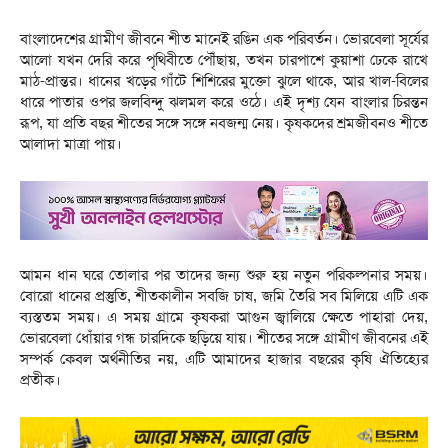
বাংলাদেশের গ্রামীণ জীবনে শীত মানেই রঙিন এক পরিবর্তন। ভোরবেলা সূর্যের
আলো যখন দেরি করে পৃথিবীতে পৌঁছায়, তখন চারপাশে কুয়াশা ঢেকে রাখে
মাঠ-প্রান্তর। ধানের খড়ের গাঁটে শিশিরের মুক্তো ঝুলে থাকে, আর খাল-বিলের
ধারে পাতার ওপর জলবিন্দু ঝলমল করে ওঠে। এই দৃশ্য যেন বাংলার চিরন্তন
রূপ, যা প্রতি বছর শীতের সঙ্গে সঙ্গে নবজন্ম নেয়। কৃষকদের শ্রমজীবনও শীতে
আলাদা মাত্রা পায়।
আমন ধান ঘরে তোলার পর তাদের জন্য শুরু হয় নতুন পরিকল্পনার সময়।
বোরো ধানের প্রস্তুতি, শীতকালীন সবজি চাষ, জমি তৈরি সব মিলিয়ে এটি এক
ব্যস্ততম সময়। এ সময় গ্রামে কৃষকরা আগুন জ্বালিয়ে ক্ষেতে পাহারা দেয়,
ভোরবেলা ধোঁয়ার গন্ধ চারদিকে ছড়িয়ে যায়। শীতের সঙ্গে গ্রামীণ জীবনের এই
সম্পর্ক কেবল অর্থনীতির নয়, এটি আমাদের হাজার বছরের কৃষি ঐতিহ্যের
প্রতীক।