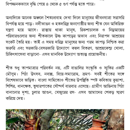
বিপজ্জনকভাবে বৃদ্ধি পেয়ে ৪ থেকে ৫ গুণ পর্যন্ত হতে পারে।
​অন্যদিকে অনেক অঞ্চলে শৈত্যপ্রবাহ দেখা দিলে মানুষের জীবনযাত্রা সরাসরি
বিপর্যস্ত হয়ে পড়ে। নদীভাঙন ও হতদরিদ্র জনগোষ্ঠীর জন্য শীত যেন অতিরিক্ত
যন্ত্রণা হয়ে আসে। রাস্তায় থাকা মানুষ, রিকশাচালক ও নিম্নআয়ের
পরিবারগুলোর জন্য শীতকালে উষ্ণ কাপড়ের অভাব এবং নিরাপদ আশ্রয়ের
সংকট তৈরি হয়। তাই এ সময় দরিদ্র মানুষের জন্য গরম কাপড় নিশ্চিত করা
জরুরি এবং সরকারি-বেসরকারি উদ্যোগে কম্বল বিতরণ, আশ্রয়কেন্দ্র খোলা,
চিকিৎসাসেবা বাড়ানো- এসব মানবিক উদ্যোগ অত্যন্ত প্রয়োজনীয়।
শীত শুধু তাপমাত্রার পরিবর্তন নয়, এটি বাঙালির সংস্কৃতি ও স্মৃতির একটি
মৌসুম। পিঠা উৎসব, নবান্ন, বিয়ে-সমারোহ, ভ্রমণ- সবই শীতের সঙ্গে
বিশেষভাবে জড়িত। বাংলা সাহিত্যেও শীতের উপস্থিতি স্পষ্ট কবিতায় কুয়াশা,
শিশির, ধানক্ষেত, তুষারপাতের সৌন্দর্য বারবার এসেছে। গ্রামীণ আঙিনায় পিঠা
বানানোর দৃশ্য, চুলার আগুন, খেজুরের রস- এসব আমাদের শেকড় স্মরণ
করিয়ে দেয়।