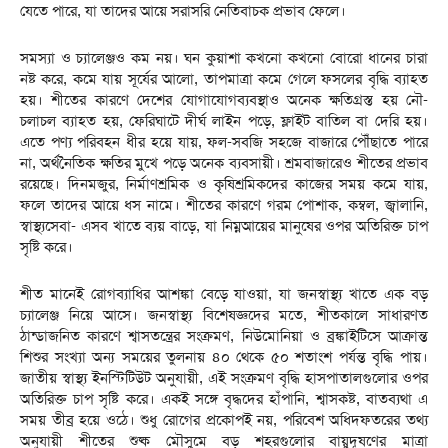
যেতে পারে, যা তাদের আয়ে সরাসরি নেতিবাচক প্রভাব ফেলে।
​সমস্যা ও চ্যালেঞ্জও কম নয়। ঘন কুয়াশা কখনো কখনো বোরো ধানের চারা
নষ্ট করে, কমে যায় সূর্যের আলো, তাপমাত্রা কমে গেলে ফসলের বৃদ্ধি ব্যাহত
হয়। শীতের কারণে দেশের যোগাযোগব্যবস্থাও অনেক ক্ষতিগ্রস্ত হয় নৌ-
চলাচল ব্যাহত হয়, ফেরিঘাটে দীর্ঘ লাইন পড়ে, ফ্লাইট বাতিল বা দেরি হয়।
এতে পণ্য পরিবহন ধীর হয়ে যায়, ফল-সবজি সহজে বাজারে পৌঁছাতে পারে
না, অর্থনৈতিক ক্ষতির মুখে পড়ে অনেক ব্যবসায়ী। শ্রমবাজারেও শীতের প্রভাব
রয়েছে। দিনমজুর, নির্মাণশ্রমিক ও কৃষিশ্রমিকদের কাজের সময় কমে যায়,
ফলে তাদের আয়ে ধস নামে। শীতের কারণে গরম পোশাক, কম্বল, জ্বালানি,
স্বাস্থ্যসেবা- এসব খাতে ব্যয় বাড়ে, যা নিম্নআয়ের মানুষের ওপর অতিরিক্ত চাপ
সৃষ্টি করে।
শীত মানেই রোগব্যাধির আশঙ্কা বেড়ে যাওয়া, যা জনস্বাস্থ্য খাতে এক বড়
চ্যালেঞ্জ নিয়ে আসে। জনস্বাস্থ্য বিশেষজ্ঞদের মতে, শীতকালে সাধারণত
ঠান্ডাজনিত কারণে শ্বাসতন্ত্রের সংক্রমণ, নিউমোনিয়া ও ব্রঙ্কাইটিসে আক্রান্ত
শিশুর সংখ্যা অন্য সময়ের তুলনায় ৪০ থেকে ৫০ শতাংশ পর্যন্ত বৃদ্ধি পায়।
জাতীয় স্বাস্থ্য ইনস্টিটিউট অনুযায়ী, এই সংক্রমণ বৃদ্ধি হাসপাতালগুলোর ওপর
অতিরিক্ত চাপ সৃষ্টি করে। একই সঙ্গে বৃদ্ধদের হাঁপানি, শ্বাসকষ্ট, বাতব্যথা এ
সময় তীব্র হয়ে ওঠে। শুধু রোগের প্রকোপই নয়, পরিবেশ অধিদফতরের তথ্য
অনুযায়ী শীতের শুষ্ক মৌসুমে বড় শহরগুলোর বায়ুদূষণের মাত্রা