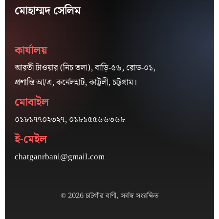
মোহাম্মদ সেলিম
কার্যালয়
আরতী টাওয়ার (নিচ তলা), বাড়ি-৫৬, রোড-০১,
প্রশান্তি আ/এ, কর্নেলহাট, কাট্টলী, চট্টগ্রাম।
মোবাইল
০১৮১৭৭০২৩২৭, ০১৮১৫৫৬৬৩৬৮
ই-মেইল
chatganrbani@gmail.com
© 2026 চাটগাঁর বাণী, সর্বস্ব সংরক্ষিত