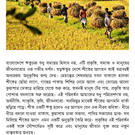
বাংলাদেশে ঋতুচক্র শুধু সময়ের হিসাব নয়, এটি প্রকৃতি, সমাজ ও মানুষের
জীবনযাত্রার এক গভীর দর্শন। ষড়ঋতুর দেশে শীতের আগমন তাই বরাবরই
অন্যরকম অনুভূতির জন্ম দেয়। হেমন্তের শেষপ্রহরে যখন বাতাসে হালকা
শীতের ছোঁয়া লাগে, গাছের পাতায় শিশির নেমে আসে এবং ভোরের আলো
কুয়াশার ভেতরে হারিয়ে যেতে শুরু করে, তখনই মানুষ টের পায়, প্রকৃতি তার
পোশাক বদলাতে শুরু করেছে। এই পরিবর্তন আমাদের শুধু পরিবেশগত নয়,
অর্থনীতি, সংস্কৃতি, কৃষি, জীবনযাত্রা- সবকিছুর মাঝেই শীতের আগমনি বার্তা
ছড়িয়ে পড়ে। ​শীত একটি ঋতু হলেও এর আগমন যেন এক নীরব কবিতা। ধীরে
ধীরে বদলে যাওয়া বাতাস, কুয়াশায় ঢাকা সকাল, পাখির সকালের ডাক- সব
মিলিয়ে শীতের আগে এমন একটি অনুভূতি তৈরি করে। প্রকৃতির এই পরিবর্তন
একই সঙ্গে সৌন্দর্যেরও সৃষ্টি করে এবং মানুষের জীবনে যুক্ত করে নতুন
বাস্তবতার অধ্যায়।