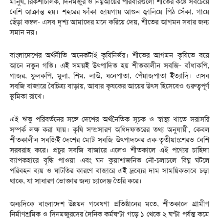
মানুষ, রিকশাচালক, দিনমজুর ও নিম্নআয়ের পরিবারগুলো শীতের কষ্টে সবচেয়ে
বেশি আক্রান্ত হয়। শহরের ফাঁকা জায়গায় আগুন জ্বালিয়ে পিঠ সেঁকা, গায়ে
ছেঁড়া কম্বল- এসব দৃশ্য আমাদের মনে করিয়ে দেয়, শীতের আগমন সবার জন্য
সমান নয়।
বাংলাদেশের অর্থনীতি অনেকটাই কৃষিনির্ভর। শীতের আগমন কৃষিতে বয়ে
আনে নতুন গতি। এই সময়ই উৎপাদিত হয় শীতকালীন সবজি- বাঁধাকপি,
গাজর, ফুলকপি, মুলা, শিম, লাউ, ধনেপাতা, পেঁয়াজপাতা ইত্যাদি। এসব
সবজি বাজারে বৈচিত্র্য বাড়ায়, আবার কৃষকের আয়ের উৎস হিসেবেও গুরুত্বপূর্ণ
ভূমিকা রাখে।
​এই ঋতু পরিবর্তনের সঙ্গে দেশের অর্থনৈতিক সূচক ও স্বাস্থ্য খাতে সরাসরি
সম্পর্ক লক্ষ করা যায়। কৃষি সম্প্রসারণ অধিদফতরের তথ্য অনুযায়ী, কেবল
শীতকালীন সবজিই দেশের মোট সবজি উৎপাদনের এক-তৃতীয়াংশেরও বেশি
সরবরাহ করে। প্রচুর সবজি বাজারে এলেও শীতকালে এই পণ্যের চাহিদা
ব্যাপকহারে বৃদ্ধি পাওয়া এবং ঘন কুয়াশাজনিত নৌ-চলাচলে বিঘ্ন ঘটলে
পরিবহন ব্যয় ও ঘাটতির কারণে বাজারে এই দ্রব্যের দাম সাময়িকভাবে চড়া
থাকে, যা সাধারণ ভোক্তার জন্য চ্যালেঞ্জ তৈরি করে।
অন্যদিকে বাংলাদেশ উন্নয়ন গবেষণা প্রতিষ্ঠানের মতে, শীতকালে গ্রামীণ
নির্মাণশ্রমিক ও দিনমজুরদের দৈনিক কর্মঘণ্টা গড়ে ১ থেকে ২ ঘণ্টা পর্যন্ত কমে