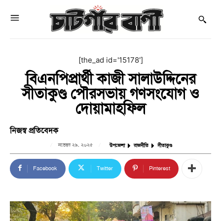
[the_ad id='15178']
বিএনপিপ্রার্থী কাজী সালাউদ্দিনের
সীতাকুণ্ড পৌরসভায় গণসংযোগ ও
দোয়ামাহফিল
নিজস্ব প্রতিবেদক
নভেম্বর ২৯, ২০২৫
উপজেলা
রাজনীতি
সীতাকুণ্ড
Facebook
Twitter
Pinterest