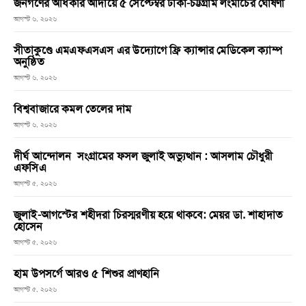
জনগণের অধিকার আদায়ে ৫ সেপ্টেম্বর ঢাকা-চট্টগ্রাম লংমার্চের ঘোষণা
আগস্ট ৬, ২০২৬
সীতাকুণ্ডে এমএফএসএস এর উদ্যোগে ফ্রি ক্যান্সার মেডিকেল ক্যাম্প
অনুষ্ঠিত
আগস্ট ৬, ২০২৬
বিশ্ববাজারে কমল তেলের দাম
আগস্ট ৬, ২০২৬
দীর্ঘ আন্দোলন সংগ্রামের ফসল জুলাই অভ্যুত্থান : আসলাম চৌধুরী
এফসিএ
আগস্ট ৫, ২০২৬
জুলাই-আগস্টের শহীদরা চিরস্মরণীয় হয়ে থাকবে: মেয়র ডা. শাহাদাত
হোসেন
আগস্ট ৫, ২০২৬
হাম উপসর্গে আরও ৫ শিশুর প্রাণহানি
আগস্ট ৫, ২০২৬