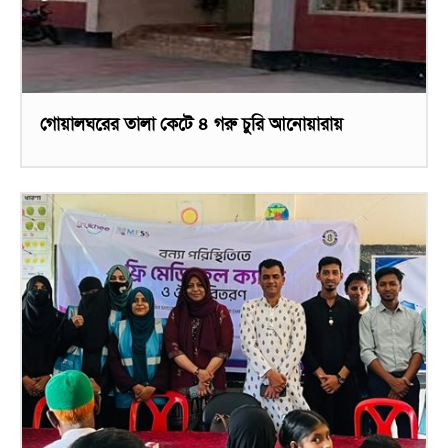
গোয়ালঘরের তালা কেটে ৪ গরু চুরি আনোয়ারায়