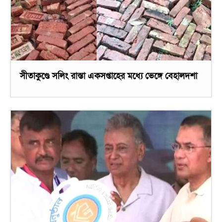
সীতাকুণ্ডে সলিং রাস্তা একসপ্তাহের মধ্যে ভেঙ্গে বেহালদশা