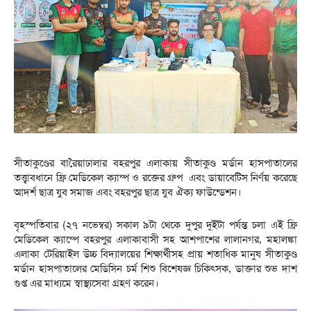
সীতাকুণ্ডের বারৈয়াঢালার বহরপুর এলাকায় সীতাকুণ্ড মর্ডান হাসপাতালের
তত্ত্বাবধানে ফ্রি মেডিকেল ক্যাম্প ও রক্তের গ্রুপ এবং ডায়াবেটিস নির্ণয় করেছে
আদর্শ ছাত্র যুব সমাজ এবং বহরপুর ছাত্র যুব ঐক্য ফাউন্ডেশন।
বৃহস্পতিবার (২৭ নভেম্বর) সকাল ৯টা থেকে দুপুর দুইটা পর্যন্ত চলা এই ফ্রি
মেডিকেল ক্যাম্পে বহরপুর এলাকাবাসী সহ আশপাশের লালানগর, মহালঙ্কা
এলাকা টেরিয়াইল উচ্চ বিদ্যালয়ের শিক্ষার্থীসহ প্রায় শতাধিক মানুষ সীতাকুণ্ড
মর্ডান হাসপাতালের মেডিসিন চর্ম শিশু বিশেষজ্ঞ চিকিৎসক, ডাক্তার শুভ দাশ
গুপ্ত এর মাধ্যমে স্বাস্থ্যসেবা গ্রহণ করেন।