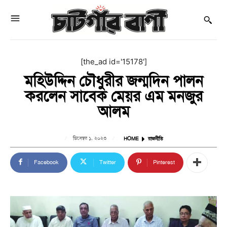
[the_ad id='15178']
মহিউদ্দিন চৌধুরীর জন্মদিন পালন
করলেন সাবেক মেয়র এম মনজুর
আলম
ডিসেম্বর ১, ২০২৩
HOME
রাজনীতি
Facebook
Twitter
Pinterest