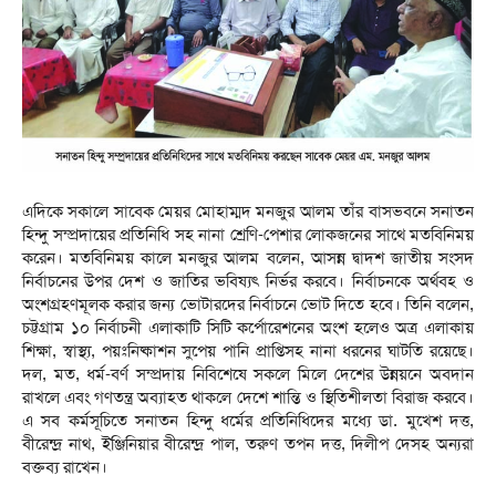
এদিকে সকালে সাবেক মেয়র মোহাম্মদ মনজুর আলম তাঁর বাসভবনে সনাতন
হিন্দু সম্প্রদায়ের প্রতিনিধি সহ নানা শ্রেণি-পেশার লোকজনের সাথে মতবিনিময়
করেন। মতবিনিময় কালে মনজুর আলম বলেন, আসন্ন দ্বাদশ জাতীয় সংসদ
নির্বাচনের উপর দেশ ও জাতির ভবিষ্যৎ নির্ভর করবে। নির্বাচনকে অর্থবহ ও
অংশগ্রহণমূলক করার জন্য ভোটারদের নির্বাচনে ভোট দিতে হবে। তিনি বলেন,
চট্টগ্রাম ১০ নির্বাচনী এলাকাটি সিটি কর্পোরেশনের অংশ হলেও অত্র এলাকায়
শিক্ষা, স্বাস্থ্য, পয়ঃনিষ্কাশন সুপেয় পানি প্রাপ্তিসহ নানা ধরনের ঘাটতি রয়েছে।
দল, মত, ধর্ম-বর্ণ সম্প্রদায় নিবিশেষে সকলে মিলে দেশের উন্নয়নে অবদান
রাখলে এবং গণতন্ত্র অব্যাহত থাকলে দেশে শান্তি ও স্থিতিশীলতা বিরাজ করবে।
এ সব কর্মসূচিতে সনাতন হিন্দু ধর্মের প্রতিনিধিদের মধ্যে ডা. মুখেশ দত্ত,
বীরেন্দ্র নাথ, ইঞ্জিনিয়ার বীরেন্দ্র পাল, তরুণ তপন দত্ত, দিলীপ দেসহ অন্যরা
বক্তব্য রাখেন।