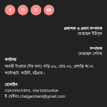
প্রকাশক ও প্রধান সম্পাদক
মোহাম্মদ ইউসুফ
সম্পাদক
মোহাম্মদ সেলিম
কার্যালয়
আরতী টাওয়ার (নিচ তলা) বাড়ি-৫৬, রোড-০১, প্রশান্তি আ/এ,
কর্নেলহাট, কাট্টলী, চট্টগ্রাম।
মোবাইল
০১৮১৭৭০২৩২৭, ০১৮১৫৫৬৬৩৬৮
ই-মেইলঃ chatganrbani@gmail.com