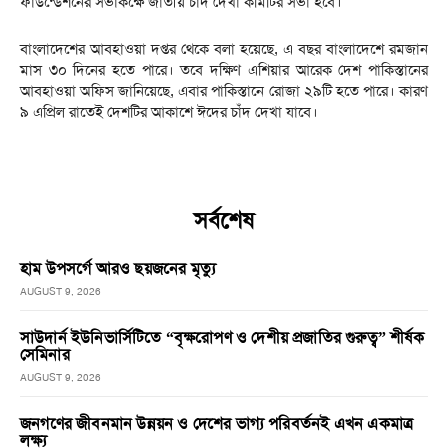
ফাউন্ডেশনের সভাকক্ষে জাতীয় চাঁদ দেখা কমিটির সভা হবে।
বাংলাদেশের আবহাওয়া দপ্তর থেকে বলা হয়েছে, এ বছর বাংলাদেশে রমজান
মাস ৩০ দিনের হতে পারে। তবে দক্ষিণ এশিয়ার আরেক দেশ পাকিস্তানের
আবহাওয়া অফিস জানিয়েছে, এবার পাকিস্তানে রোজা ২৯টি হতে পারে। কারণ
৯ এপ্রিল রাতেই দেশটির আকাশে ঈদের চাঁদ দেখা যাবে।
সর্বশেষ
হাম উপসর্গে আরও ছয়জনের মৃত্যু
AUGUST 9, 2026
সাউদার্ন ইউনিভার্সিটিতে “বৃক্ষরোপণ ও দেশীয় প্রজাতির গুরুত্ব” শীর্ষক
সেমিনার
AUGUST 9, 2026
জনগণের জীবনমান উন্নয়ন ও দেশের ভাগ্য পরিবর্তনই এখন একমাত্র
লক্ষ্য