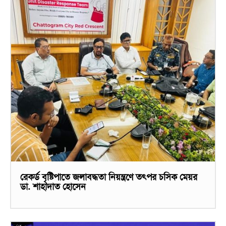
রেকর্ড বৃষ্টিপাতে জলাবদ্ধতা নিয়ন্ত্রণে তৎপর চসিক মেয়র
ডা. শাহাদাত হোসেন