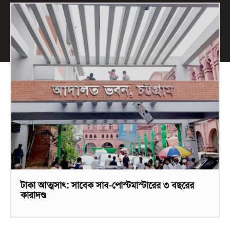
টাকা আত্মসাৎ: সাবেক সাব-পোস্টমাস্টারের ৩ বছরের
কারাদণ্ড