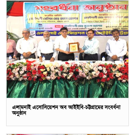
এলামনাই এসোসিয়েশন অব আইইবি-চট্টগ্রামের সংবর্ধনা
অনুষ্ঠান