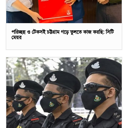
পরিচ্ছন্ন ও টেকসই চট্টগ্রাম গড়ে তুলতে কাজ করছি: সিটি
মেয়র