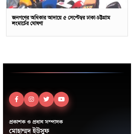
জনগণের অধিকার আদায়ে ৫ সেপ্টেম্বর ঢাকা-চট্টগ্রাম
লংমার্চের ঘোষণা
প্রকাশক ও প্রধান সম্পাদক
মোহাম্মদ ইউসুফ