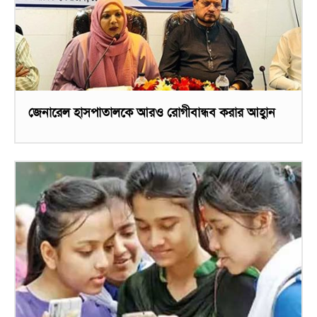
জেনারেল হাসপাতালকে আরও রোগীবান্ধব করার আহ্বান