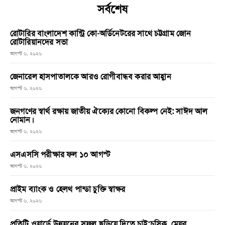
সর্বশেষ
রোটারির বাংলাদেশ কান্ট্রি কো-অর্ডিনেটরের সাথে চট্টগ্রাম জোন
রোটারিয়ানদের সভা
আগস্ট ৬, ২০২৬
জেনারেল হাসপাতালকে আরও রোগীবান্ধব করার আহ্বান
আগস্ট ৬, ২০২৬
জনগণের স্বার্থ রক্ষায় জাতীয় ঐক্যের কোনো বিকল্প নেই: সাঈদ আল
নোমান।
আগস্ট ৬, ২০২৬
এসএসসি পরীক্ষার ফল ১০ আগস্ট
আগস্ট ৬, ২০২৬
প্রাইম ব্যাংক ও হেলথ পান্ডা চুক্তি স্বাক্ষর
আগস্ট ৬, ২০২৬
প্রতিটি ওয়ার্ডে উন্নয়নের সুফল ছড়িয়ে দিতে চাই:চসিক মেয়র