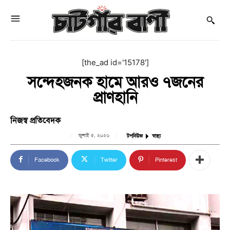
[the_ad id='15178']
সন্দেহজনক হামে আরও ৭জনের
প্রাণহানি
নিজস্ব প্রতিবেদক
জুলাই ৫, ২০২৬
টপনিউজ
স্বাস্থ্য
Facebook
Twitter
Pinterest