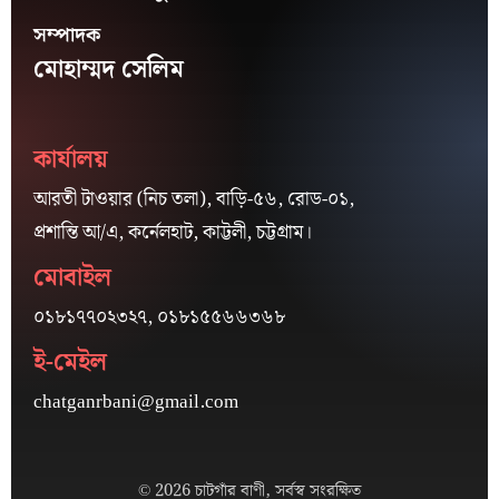
সম্পাদক
মোহাম্মদ সেলিম
কার্যালয়
আরতী টাওয়ার (নিচ তলা), বাড়ি-৫৬, রোড-০১,
প্রশান্তি আ/এ, কর্নেলহাট, কাট্টলী, চট্টগ্রাম।
মোবাইল
০১৮১৭৭০২৩২৭, ০১৮১৫৫৬৬৩৬৮
ই-মেইল
chatganrbani@gmail.com
© 2026 চাটগাঁর বাণী, সর্বস্ব সংরক্ষিত