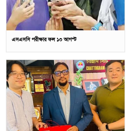
এসএসসি পরীক্ষার ফল ১০ আগস্ট