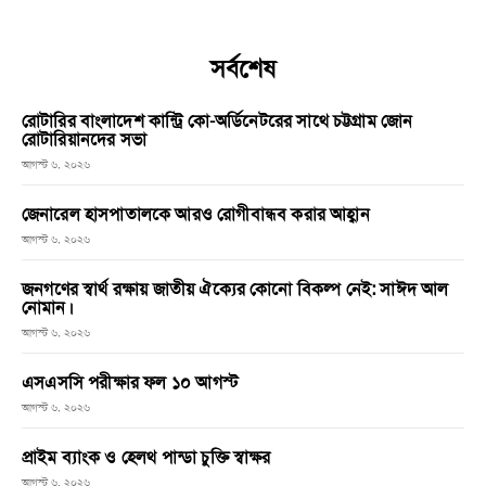
সর্বশেষ
রোটারির বাংলাদেশ কান্ট্রি কো-অর্ডিনেটরের সাথে চট্টগ্রাম জোন
রোটারিয়ানদের সভা
আগস্ট ৬, ২০২৬
জেনারেল হাসপাতালকে আরও রোগীবান্ধব করার আহ্বান
আগস্ট ৬, ২০২৬
জনগণের স্বার্থ রক্ষায় জাতীয় ঐক্যের কোনো বিকল্প নেই: সাঈদ আল
নোমান।
আগস্ট ৬, ২০২৬
এসএসসি পরীক্ষার ফল ১০ আগস্ট
আগস্ট ৬, ২০২৬
প্রাইম ব্যাংক ও হেলথ পান্ডা চুক্তি স্বাক্ষর
আগস্ট ৬, ২০২৬