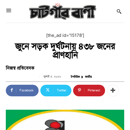
[the_ad id='15178']
জুনে সড়ক দুর্ঘটনায় ৪৩৮ জনের
প্রাণহানি
নিজস্ব প্রতিবেদক
জুলাই ৫, ২০২৬
টপনিউজ
জাতীয়
Facebook
Twitter
Pinterest