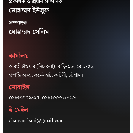
প্রকাশক ও প্রধান সম্পাদক
মোহাম্মদ ইউসুফ
সম্পাদক
মোহাম্মদ সেলিম
কার্যালয়
আরতী টাওয়ার (নিচ তলা), বাড়ি-৫৬, রোড-০১,
প্রশান্তি আ/এ, কর্নেলহাট, কাট্টলী, চট্টগ্রাম।
মোবাইল
০১৮১৭৭০২৩২৭, ০১৮১৫৫৬৬৩৬৮
ই-মেইল
chatganrbani@gmail.com