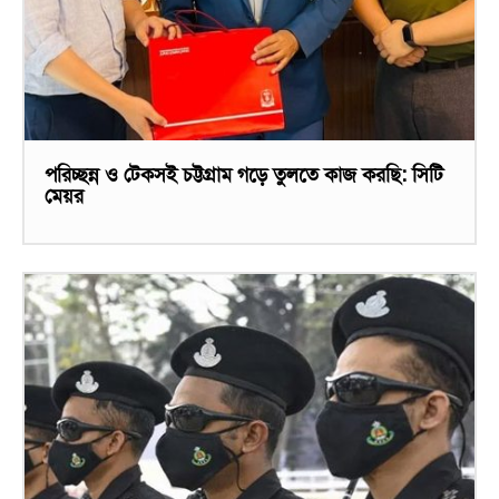
পরিচ্ছন্ন ও টেকসই চট্টগ্রাম গড়ে তুলতে কাজ করছি: সিটি
মেয়র