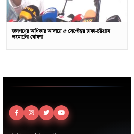
জনগণের অধিকার আদায়ে ৫ সেপ্টেম্বর ঢাকা-চট্টগ্রাম
লংমার্চের ঘোষণা