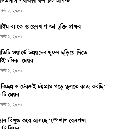
সএসসি পরীক্ষার ফল ১০ আগস্ট
গস্ট ৬, ২০২৬
্রাইম ব্যাংক ও হেলথ পান্ডা চুক্তি স্বাক্ষর
গস্ট ৬, ২০২৬
্রতিটি ওয়ার্ডে উন্নয়নের সুফল ছড়িয়ে দিতে
াই:চসিক মেয়র
গস্ট ৬, ২০২৬
রিচ্ছন্ন ও টেকসই চট্টগ্রাম গড়ে তুলতে কাজ করছি:
িটি মেয়র
গস্ট ৬, ২০২৬
‌্যাব বিলুপ্ত করে আসছে ‘স্পেশাল রেসপন্স
্যাটালিয়ন’