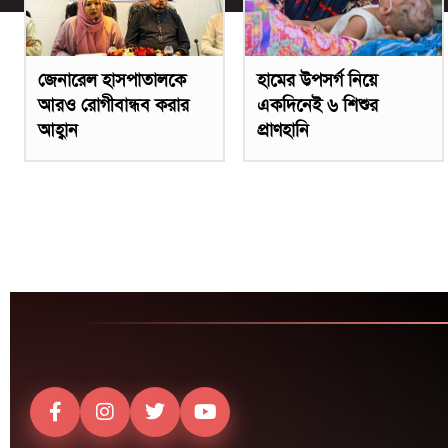
জেনারেল হাসপাতালকে
হামের উপসর্গ নিয়ে
আরও রোগীবান্ধব করার
একদিনেই ৬ শিশুর
আহ্বান
প্রাণহানি