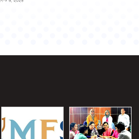
গস্ট ৬, ২০২৬