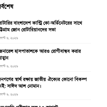
র্বশেষ
োটারির বাংলাদেশ কান্ট্রি কো-অর্ডিনেটরের সাথে
ট্টগ্রাম জোন রোটারিয়ানদের সভা
গস্ট ৬, ২০২৬
েনারেল হাসপাতালকে আরও রোগীবান্ধব করার
হ্বান
গস্ট ৬, ২০২৬
নগণের স্বার্থ রক্ষায় জাতীয় ঐক্যের কোনো বিকল্প
েই: সাঈদ আল নোমান।
গস্ট ৬, ২০২৬