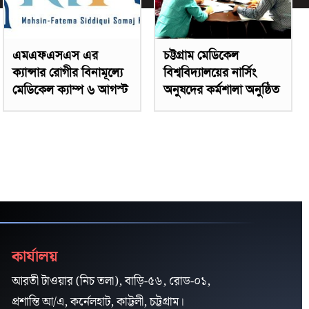
এমএফএসএস এর
চট্টগ্রাম মেডিকেল
ক্যান্সার রোগীর বিনামূল্যে
বিশ্ববিদ্যালয়ের নার্সিং
মেডিকেল ক্যাম্প ৬ আগস্ট
অনুষদের কর্মশালা অনুষ্ঠিত
কার্যালয়
আরতী টাওয়ার (নিচ তলা), বাড়ি-৫৬, রোড-০১,
প্রশান্তি আ/এ, কর্নেলহাট, কাট্টলী, চট্টগ্রাম।