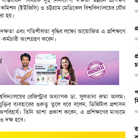
বাস্তবায়ন’ বিষয়ক দুই দিনব্যাপী দক্ষতা উন্নয়ন প্রশিক্ষণ
এ
রি কমিশন (ইউজিসি) ও চট্টগ্রাম মেডিকেল বিশ্ববিদ্যালয়ের যৌথ
আ
রা হয়।
প
তা, দক্ষতা এবং গতিশীলতা বৃদ্ধির লক্ষ্যে আয়োজিত এ প্রশিক্ষণে
তা-কর্মচারী অংশগ্রহণ করেন।
আ
প
চ
আ
প
িশ্ববিদ্যালয়ের রেজিস্ট্রার অধ্যাপক ডা. সুলতানা রুমা আলম।
স
যুক্তির ব্যবহারের গুরুত্ব তুলে ধরে বলেন, ডিজিটাল প্রশাসন
অপরিহার্য। তিনি আশা প্রকাশ করেন, এ প্রশিক্ষণের মাধ্যমে
আ
ছ ও দক্ষ হবে।
র
ব