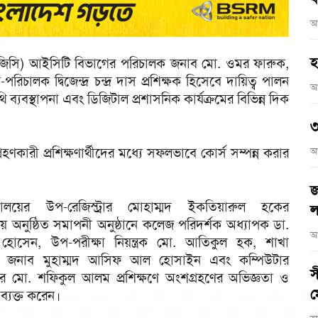
আ
হ
র (ইউজিসি) আইসিটি বিভাগের পরিচালক জনাব মো. ওমর ফারুক,
লক দ্বিজেন্দ্র চন্দ্র দাস প্রশিক্ষক হিসেবে দায়িত্ব পালন
আ
থি ব্যবস্থাপনা এবং ডিজিটাল প্রশাসনিক কার্যক্রমের বিভিন্ন দিক
৩
রহণকারী প্রশিক্ষণার্থীদের মধ্যে সফলভাবে কোর্স সম্পন্ন করার
আ
জ
িদ্যালয়ের উপ-রেজিস্ট্রার মোহাম্মদ ইকতিয়ারুল হকের
ল
ায় অনুষ্ঠিত সমাপনী অনুষ্ঠানে কলেজ পরিদর্শক অধ্যাপক ডা.
আ
 হোসেন, উপ-পরীক্ষা নিয়ন্ত্রক মো. আতিকুল হক, শাখা
্তা জনাব মুহাম্মদ আসিফ আল হোসাইন এবং কম্পিউটার
স
র মো. শফিকুল আলম প্রশিক্ষণে অংশগ্রহণের অভিজ্ঞতা ও
ম
 ব্যক্ত করেন।