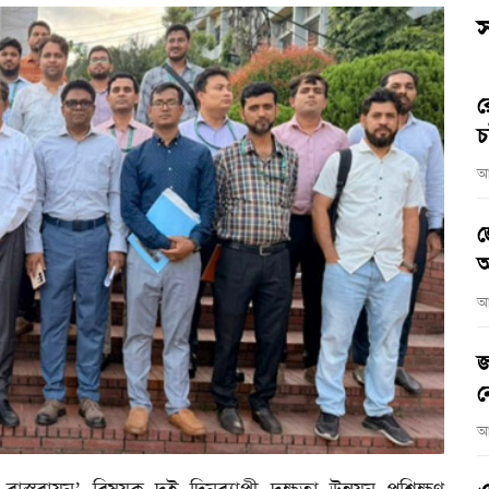
স
র
চ
আ
জ
আ
আ
জ
ন
আ