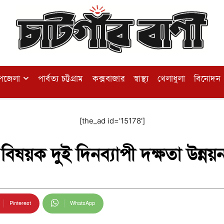
পজেলা
পার্বত্য চট্টগ্রাম
কক্সবাজার
স্বাস্থ্য
খেলাধুলা
বিনোদন
[the_ad id='15178']
িষয়ক দুই দিনব্যাপী দক্ষতা উন্নয়ন প
Pinterest
WhatsApp