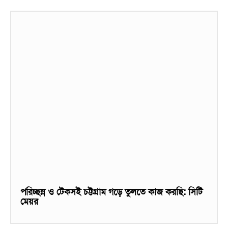
পরিচ্ছন্ন ও টেকসই চট্টগ্রাম গড়ে তুলতে কাজ করছি: সিটি
মেয়র