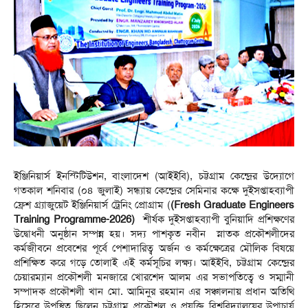
ইঞ্জিনিয়ার্স ইনস্টিটিউশন, বাংলাদেশ (আইইবি), চট্টগ্রাম কেন্দ্রের উদ্যোগে
গতকাল শনিবার (০৪ জুলাই) সন্ধ্যায় কেন্দ্রের সেমিনার কক্ষে দুইসপ্তাহব্যাপী
ফ্রেশ গ্র্যাজুয়েট ইঞ্জিনিয়ার্স ট্রেনিং প্রোগ্রাম (
(Fresh Graduate Engineers
Training Programme-2026)
শীর্ষক দুইসপ্তাহব্যাপী বুনিয়াদি প্রশিক্ষণের
উদ্বোধনী অনুষ্ঠান সম্পন্ন হয়। সদ্য পাশকৃত নবীন স্নাতক প্রকৌশলীদের
কর্মজীবনে প্রবেশের পূর্বে পেশাদারিত্ব অর্জন ও কর্মক্ষেত্রের মৌলিক বিষয়ে
প্রশিক্ষিত করে গড়ে তোলাই এই কর্মসূচির লক্ষ্য। আইইবি, চট্টগ্রাম কেন্দ্রের
চেয়ারম্যান প্রকৌশলী মনজারে খোরশেদ আলম এর সভাপতিত্বে ও সম্মানী
সম্পাদক প্রকৌশলী খান মো. আমিনুর রহমান এর সঞ্চালনায় প্রধান অতিথি
হিসেবে উপস্থিত ছিলেন চট্টগ্রাম প্রকৌশল ও প্রযুক্তি বিশ্ববিদ্যালয়ের উপাচার্য