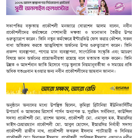
সভাপতির বক্তৃতায় প্রকৌশলী মনজারে খোরশেদ আলম বলেন, নবীন
প্রকৌশলীদের কর্মক্ষেত্রে পেশাদারী দক্ষতা ও মনোভাব তৈরীর উপর
গুরুত্বারোপ করেন। তিনি নতুন কর্মক্ষেত্রে ইন্টারভিউ ফেস করার কৌশল, সকল
বাধা অতিক্রম করতে আত্মবিশ্বাস অর্জনের উপর গুরুত্বারোপ করেন। তিনি
প্রকল্প ব্যবস্থাপনা, পণ্যের মান ব্যবস্থাপনা, সাংগঠনিক সংস্কৃতি এবং আচরণ
বিষয়ে জ্ঞান অর্জনের প্রয়োজনীয়তা রয়েছে বলে মতামত ব্যক্ত করেন। তিনি
উন্নত ও আদর্শবান জাতি হিসেবে গড়ে তুলতে নিয়মানুবর্তীতা ও সময়ের প্রতি
অধিক যতœবান হওয়ার জন্য নবীন প্রকৌশলীদের আহবান জানান।
অনুষ্ঠানে অন্যদের মধ্যে উপস্থিত ছিলেন, কুমিল্লা ব্রিটানিয়া ইউনিভার্সিটির
উপাচার্য ও আজকের রিসোর্স পার্সন অধ্যাপক ড. সুরজিৎ সর্ববিদ্যা, কাউন্সিল
সদস্য প্রকৌশলী মো. রাশেদ আলম, প্রকৌশলী মো. এমাদুল হক, ইআরসির
ভাইস-চেয়ারম্যান প্রকৌশলী মো. আবুল হোসেন, ইআরসির নির্বাহী সদস্য
প্রকৌশলী রাজীব নাথ, প্রকৌশলী ফখরুল ইসলাম পাটোয়ারী ও সিনিয়র
প্রকৌশলী মোঃ সিরাজুল ইসলাম, প্রকৌশলী আরিফুল ইসলাম এছাড়াও নবীন