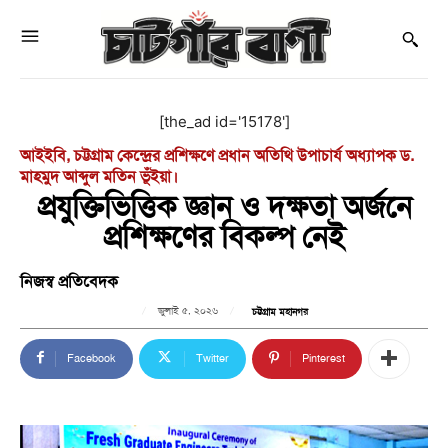
[the_ad id='15178']
আইইবি, চট্টগ্রাম কেন্দ্রের প্রশিক্ষণে প্রধান অতিথি উপাচার্য অধ্যাপক ড.
মাহমুদ আব্দুল মতিন ভূঁইয়া।
প্রযুক্তিভিত্তিক জ্ঞান ও দক্ষতা অর্জনে
প্রশিক্ষণের বিকল্প নেই
নিজস্ব প্রতিবেদক
জুলাই ৫, ২০২৬
চট্টগ্রাম মহানগর
Facebook
Twitter
Pinterest