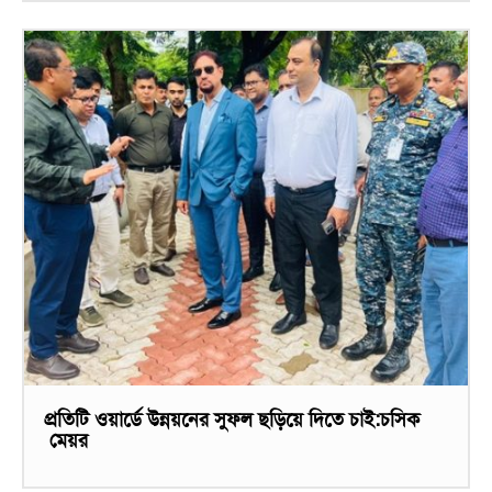
প্রতিটি ওয়ার্ডে উন্নয়নের সুফল ছড়িয়ে দিতে চাই:চসিক
মেয়র