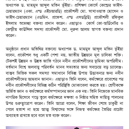
অধ্যাপক ড. মাহমুদ আব্দুল মতিন ভূঁইয়া। প্রশিক্ষণ কোর্সে কেন্দ্রের ভাইস-
চেয়ারম্যান (একা. এন্ড এইচআরডি) প্রকৌশলী মো. সাখাওয়াত হোসেন ও
ভাইস-চেয়ারম্যান (এডমিন. প্রফেশ. এন্ড এসডব্লিউ) প্রকৌশলী রফিকুল
ইসলাম শুভেচ্ছা বক্তব্য প্রদান করেন। এছাড়াও কোর্স কো-অর্ডিনেটর ও
কেন্দ্রীয় কাউন্সিল সদস্য প্রকৌশলী মো. নুরুল আলম স্বাগত বক্তব্য প্রদান
করেন।
অনুষ্ঠানে প্রধান অতিথির বক্তব্যে অধ্যাপক ড. মাহমুদ আব্দুল মতিন ভূঁইয়া
বলেন, প্রকৌশল শুধু একটি পেশা নয়, জাতীয় উন্নয়নে মূল চালিকা শক্তি।
টেকশই উন্নয়ন ও উন্নত জাতি গঠনে নবীন প্রকৌশলীদের ভূমিকা অপরিসীম।
বর্তমান বিশ্বে জলবায়ু পরিবর্তন মানব সভ্যতার জন্য সবচেয়ে বড় চ্যালেঞ্জ।
বাস্তব ভিত্তিক সকল সমস্যা সমাধানে বিভিন্ন উপায় উদ্ভাবনরে জন্য নবীন
প্রকৌশলীদের আহবান জানান। এছাড়াও তিনি বলেন, কর্মক্ষেত্রে প্রবেশের পর
নবীন প্রকৌশলীদের বিভিন্ন কঠিন পরিস্থিতি মোকাবেলা করতে হয়। শ্রেণীকক্ষে
অর্জিত জ্ঞান ও কর্মক্ষেত্রে কর্মসম্পাদনের জ্ঞান এক নয়। তিনি নিজেকে মানবিক
নাগরিক হিসেবে গড়ে তুলে কর্মক্ষেত্রে দক্ষতা ও নিষ্ঠার সহিত দায়িত্ব পালনের
উপর গুরুত্বারোপ করেন। তিনি আরো বলেন, শিক্ষা জীবন শেষে চাকুরী না
পেলে হতাশ না হয়ে আত্ম বিশ্বাসের সঙ্গে নিজস্ব কর্মক্ষেত্র তৈরির প্রচেষ্টা
অব্যাহত রাখতে হবে বলে মত ব্যক্ত করেন।