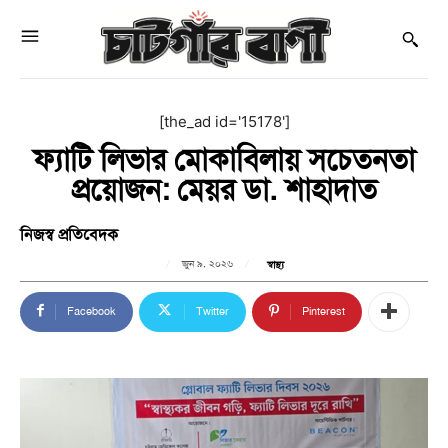
[the_ad id='15178']
ফ্যাটি লিভার মোকাবিলায় সচেতনতা
প্রয়োজন: মেয়র ডা. শাহাদাত
নিজস্ব প্রতিবেদক
জুন ৯, ২০২৬
স্বাস্থ্য
Facebook
Twitter
Pinterest