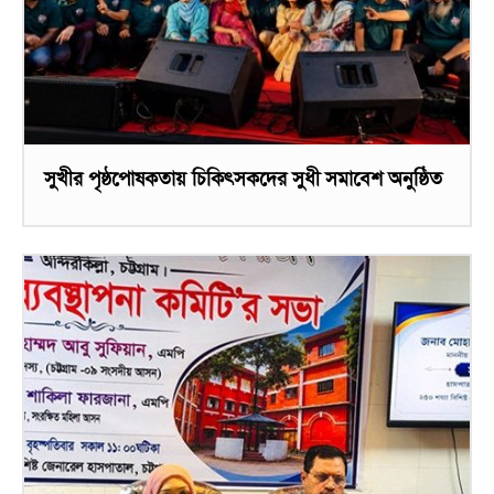
সুখীর পৃষ্ঠপোষকতায় চিকিৎসকদের সুধী সমাবেশ অনুষ্ঠিত