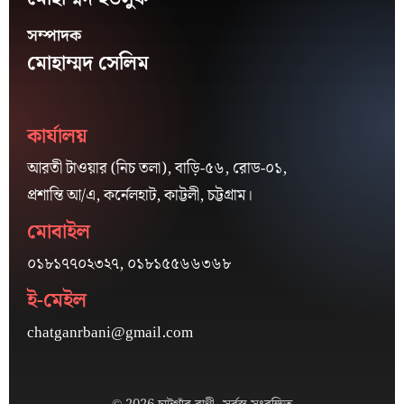
সম্পাদক
মোহাম্মদ সেলিম
কার্যালয়
আরতী টাওয়ার (নিচ তলা), বাড়ি-৫৬, রোড-০১,
প্রশান্তি আ/এ, কর্নেলহাট, কাট্টলী, চট্টগ্রাম।
মোবাইল
০১৮১৭৭০২৩২৭, ০১৮১৫৫৬৬৩৬৮
ই-মেইল
chatganrbani@gmail.com