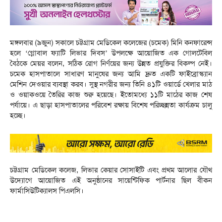
মঙ্গলবার (৯জুন) সকালে চট্টগ্রাম মেডিকেল কলেজের (চমেক) মিনি কনফারেন্স
হলে ‘গ্লোবাল ফ্যাটি লিভার দিবস’ উপলক্ষে আয়োজিত এক গোলটেবিল
বৈঠকে মেয়র বলেন, সঠিক রোগ নির্ণয়ের জন্য উন্নত প্রযুক্তির বিকল্প নেই।
চমেক হাসপাতালে সাধারণ মানুষের জন্য আমি দ্রুত একটি ফাইব্রোস্ক্যান
মেশিন দেওয়ার ব্যবস্থা করব। সুস্থ নগরীর জন্য তিনি ৪১টি ওয়ার্ডে খেলার মাঠ
ও ওয়াকওয়ে তৈরির কাজ শুরু হয়েছে। ইতোমধ্যে ১১টি মাঠের কাজ শেষ
পর্যায়ে। এ ছাড়া হাসপাতালের পরিবেশ রক্ষায় বিশেষ পরিচ্ছন্নতা কার্যক্রম চালু
হচ্ছে।
চট্টগ্রাম মেডিকেল কলেজ, লিভার কেয়ার সোসাইটি এবং প্রথম আলোর যৌথ
উদ্যোগে আয়োজিত এই অনুষ্ঠানের সায়েন্টিফিক পার্টনার ছিল বীকন
ফার্মাসিউটিক্যালস পিএলসি।