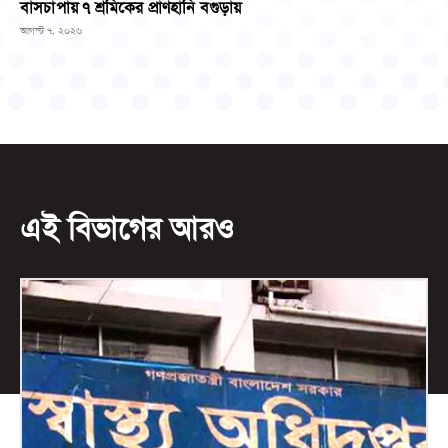
বাসচাপায় ৭ শ্রমিকের প্রাণহানি বগুড়ায়
আগস্ট ৭, ২০২৬
এই বিভাগের আরও