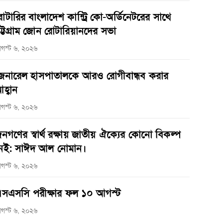
োটারির বাংলাদেশ কান্ট্রি কো-অর্ডিনেটরের সাথে
ট্টগ্রাম জোন রোটারিয়ানদের সভা
গস্ট ৬, ২০২৬
েনারেল হাসপাতালকে আরও রোগীবান্ধব করার
হ্বান
গস্ট ৬, ২০২৬
নগণের স্বার্থ রক্ষায় জাতীয় ঐক্যের কোনো বিকল্প
েই: সাঈদ আল নোমান।
গস্ট ৬, ২০২৬
সএসসি পরীক্ষার ফল ১০ আগস্ট
গস্ট ৬, ২০২৬