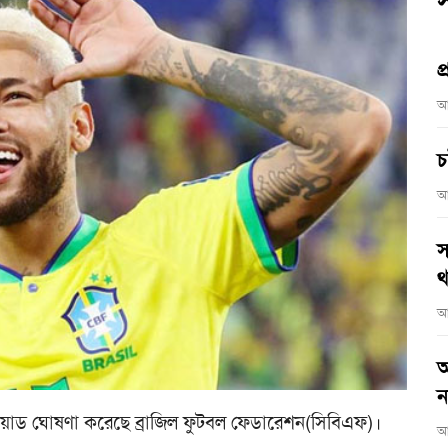
স
প
আ
চ
আ
স
থ
আ
আ
ন
কোয়াড ঘোষণা করেছে ব্রাজিল ফুটবল ফেডারেশন(সিবিএফ)।
আ