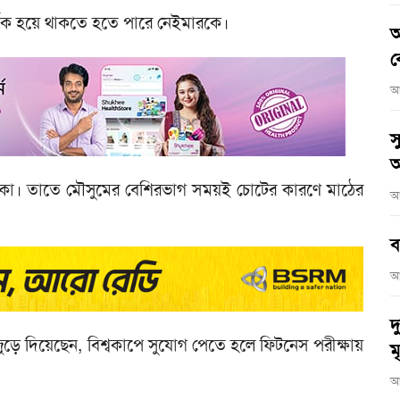
্শক হয়ে থাকতে হতে পারে নেইমারকে।
আ
ব
আ
স
অ
রকা। তাতে মৌসুমের বেশিরভাগ সময়ই চোটের কারণে মাঠের
আ
ব
আ
দ
জুড়ে দিয়েছেন, বিশ্বকাপে সুযোগ পেতে হলে ফিটনেস পরীক্ষায়
মৃ
আ