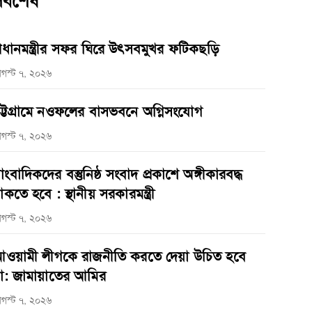
র্বশেষ
্রধানমন্ত্রীর সফর ঘিরে উৎসবমুখর ফটিকছড়ি
গস্ট ৭, ২০২৬
ট্টগ্রামে নওফলের বাসভবনে অগ্নিসংযোগ
গস্ট ৭, ২০২৬
াংবাদিকদের বস্তুনিষ্ঠ সংবাদ প্রকাশে অঙ্গীকারবদ্ধ
াকতে হবে : স্থানীয় সরকারমন্ত্রী
গস্ট ৭, ২০২৬
ওয়ামী লীগকে রাজনীতি করতে দেয়া উচিত হবে
া: জামায়াতের আমির
গস্ট ৭, ২০২৬