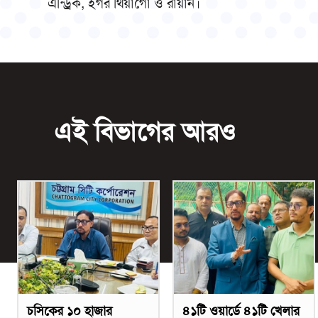
এন্ড্রিক, ইগর থিয়াগো ও রায়ান।
এই বিভাগের আরও
চসিকের ১০ হাজার
৪১টি ওয়ার্ডে ৪১টি খেলার