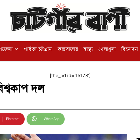
পজেলা
পার্বত্য চট্টগ্রাম
কক্সবাজার
স্বাস্থ্য
খেলাধুলা
বিনোদন
[the_ad id='15178']
িশ্বকাপ দল
Pinterest
WhatsApp