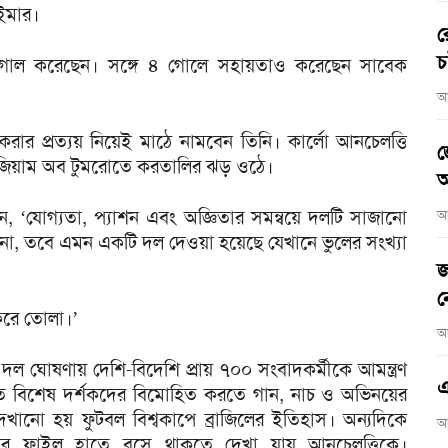
ইমার।
র
চ
৬ গোল করেছেন। সঙ্গে ৪ গোলে সহায়তাও করেছেন সাবেক
আ
করার প্রত্যয় নিয়েই মাঠে নামবেন তিনি। কার্লো আনচেলত্তি
জ
জিয়াম অব টুমরোতে করতালির ঝড় ওঠে।
আ
 ‘যোগ্যতা, প্যাশন এবং অজ্ঞিতার সমন্বয়ে দলটি সাজানো
আ
 না, তবে এমন একটি দল দেওয়া হয়েছে যেখানে ভুলের সংখ্যা
জ
ন
 করে তোলা।’
আ
ঘোষণায় দেশি-বিদেশি প্রায় ৭০০ সংবাদকর্মীকে আমন্ত্রণ
এ
িত বিশেষ দর্শকদের বিমোহিত করতে গান, নাচ ও অভিনয়ের
েখানো হয় ফুটবল বিশ্বকাপে ব্রাজিলের ইতিহাস। অন্যদিকে
আ
াপের ফাইল হাতে বসে থাকতে দেখা যায় আনচেলত্তিকে।