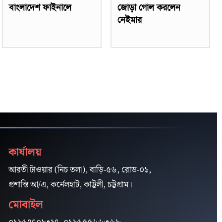
বাংলাদেশ ফাইনালে
জোড়া গোল করলেন
নেইমার
কার্যালয়
আরতী টাওয়ার (নিচ তলা), বাড়ি-৫৬, রোড-০১,
প্রশান্তি আ/এ, কর্নেলহাট, কাট্টলী, চট্টগ্রাম।
মোবাইল