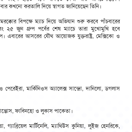
ার কখনো করতালি দিয়ে স্বাগত জানিয়েছেন তিনি।
 মরক্কোর বিপক্ষে ম্যাচ দিয়ে অভিযান শুরু করবে পাঁচবারের
এবং ২৫ জুন গ্রুপ পর্বের শেষ ম্যাচে তারা মুখোমুখি হবে
কাপ। এবারের আসরের যৌথ আয়োজক যুক্তরাষ্ট্র, মেক্সিকো ও
লিও পেরেইরা, মার্কিনিওস অ্যালেক্স সান্দ্রো, দানিলো, ডগলাস
সান্তোস, ফাবিনহো ও লুকাস পাকেতা।
 গ্যাব্রিয়েল মার্টিনেলি, ম্যাথিউস কুনিয়া, লুইজ হেনরিকে,