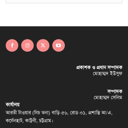
প্রকাশক ও প্রধান সম্পাদক
মোহাম্মদ ইউসুফ
সম্পাদক
মোহাম্মদ সেলিম
কার্যালয়
আরতী টাওয়ার (নিচ তলা) বাড়ি-৫৬, রোড-০১, প্রশান্তি আ/এ,
কর্নেলহাট, কাট্টলী, চট্টগ্রাম।