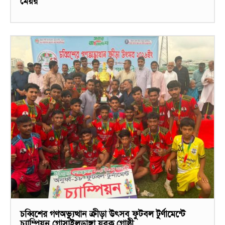
মেয়র
চব্বিশের গণঅভ্যুত্থান ক্রীড়া উৎসব ফুটবল টুর্ণামেন্টে
চ্যাম্পিয়ন গোসাইলডাঙ্গা যুবক গোষ্ঠী