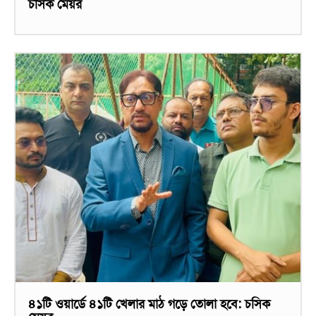
চসিক মেয়র
৪১টি ওয়ার্ডে ৪১টি খেলার মাঠ গড়ে তোলা হবে: চসিক