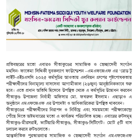
প্রতিবছরের মতো এবারও সীতাকুণ্ডের সামাজিক ও স্বেচ্ছাসেবী সংগঠন
মহসিন- ফাতেমা সিদ্দিকী যুবকল্যাণ ফাউন্ডেশন –এমএফজেএফ এর ‘রোড টু
লাইট-এইচএসসি ২০২৫ কর্মসূচির আওতায় এলবিয়ন গ্রুপের পৃষ্টপোষকতায়
পরীক্ষার্থীদের বিনামূল্যে বাসসেবা আগামীকাল (২৬জুন) আনুষ্ঠানিকভাবে শুরু
হবে। এতে প্রধান অতিথি হিসেবে উপস্থিত থেকে এ কর্মসূচির উদ্বোধন করবেন
সীতাকুণ্ড উপজেলা নির্বাহী অফিসার মো. ফখরুল ইসলাম। এছাড়াও এ
অনুষ্ঠানে এমএফজেএফ এর উপদেষ্টা ও আধিকারিকেরা উপস্থিত থাকবেন।
সীতাকুণ্ডের পরীক্ষার্থীদের নিরাপদ ও নির্বিঘ্নে এবং সময়মতো পরীক্ষাকেন্দ্রে
পৌঁছে দিতে অষ্টমবারের মতো এ কার্যক্রম পরিচালিত হচ্ছে। এবারের রুটসমূহ
সীতাকুণ্ড-মীরসরাই, ভাটিয়ারি-সীতাকুণ্ড, সীতাকুণ্ড-সিটিগেট। মোট ৫টি বাস
চলাচল করবে রুটগুলোতে।
আন্তর্জাতিক পুরস্কারপ্রাপ্ত সামাজিক ও স্বেচ্ছাসেবী সংগঠন এমএফজেএফ