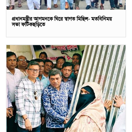
প্রধানমন্ত্রীর আগমনকে ঘিরে স্বাগত মিছিল- মতবিনিময়
সভা ফটিকছড়িতে