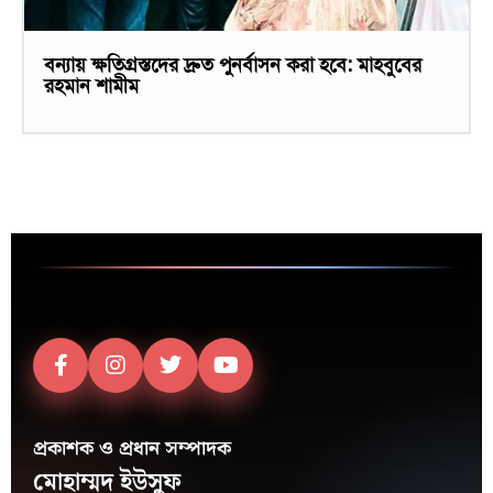
বন্যায় ক্ষতিগ্রস্তদের দ্রুত পুনর্বাসন করা হবে: মাহবুবের
রহমান শামীম
প্রকাশক ও প্রধান সম্পাদক
মোহাম্মদ ইউসুফ