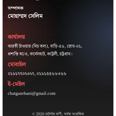
সম্পাদক
মোহাম্মদ সেলিম
কার্যালয়
আরতী টাওয়ার (নিচ তলা), বাড়ি-৫৬, রোড-০১,
প্রশান্তি আ/এ, কর্নেলহাট, কাট্টলী, চট্টগ্রাম।
মোবাইল
০১৮১৭৭০২৩২৭, ০১৮১৫৫৬৬৩৬৮
ই-মেইল
chatganrbani@gmail.com
© 2026 চাটগাঁর বাণী, সর্বস্ব সংরক্ষিত