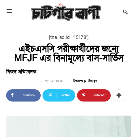
[the_ad id='15178']
এইচএসসি পরীক্ষার্থীদের জন্যে
MFJF এর বিনামূল্যে বাস-সার্ভিস
নিজস্ব প্রতিবেদক
জুন ২৫, ২০২৫
উপজেলা
সীতাকুণ্ড
Facebook
Twitter
Pinterest