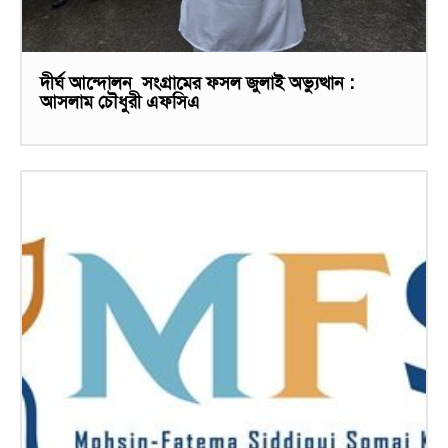
দীর্ঘ আন্দোলন সংগ্রামের ফসল জুলাই অভ্যুত্থান :
আসলাম চৌধুরী এফসিএ