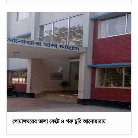
গোয়ালঘরের তালা কেটে ৪ গরু চুরি আনোয়ারায়