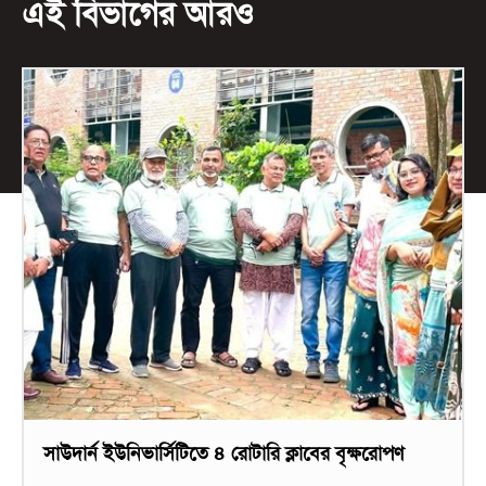
এই বিভাগের আরও
সাউদার্ন ইউনিভার্সিটিতে ৪ রোটারি ক্লাবের বৃক্ষরোপণ