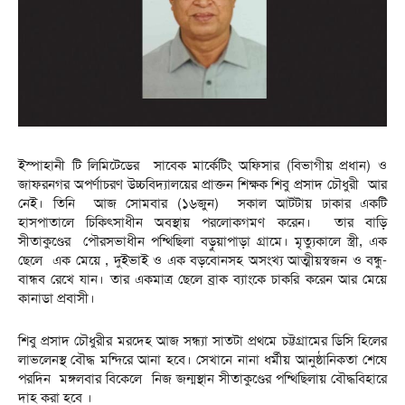
ইস্পাহানী টি লিমিটেডের সাবেক মার্কেটিং অফিসার (বিভাগীয় প্রধান) ও
জাফরনগর অপর্ণাচরণ উচ্চবিদ্যালয়ের প্রাক্তন শিক্ষক শিবু প্রসাদ চৌধুরী আর
নেই। তিনি আজ সোমবার (১৬জুন) সকাল আটটায় ঢাকার একটি
হাসপাতালে চিকিৎসাধীন অবস্থায় পরলোকগমণ করেন। তার বাড়ি
সীতাকুণ্ডের পৌরসভাধীন পন্থিছিলা বড়ুয়াপাড়া গ্রামে। মৃত্যুকালে স্ত্রী, এক
ছেলে এক মেয়ে , দুইভাই ও এক বড়বোনসহ অসংখ্য আত্মীয়স্বজন ও বন্ধু-
বান্ধব রেখে যান। তার একমাত্র ছেলে ব্রাক ব্যাংকে চাকরি করেন আর মেয়ে
কানাডা প্রবাসী।
শিবু প্রসাদ চৌধুরীর মরদেহ আজ সন্ধ্যা সাতটা প্রথমে চট্টগ্রামের ডিসি হিলের
লাভলেনস্থ বৌদ্ধ মন্দিরে আনা হবে। সেখানে নানা ধর্মীয় আনুষ্ঠানিকতা শেষে
পরদিন মঙ্গলবার বিকেলে নিজ জন্মস্থান সীতাকুণ্ডের পন্থিছিলায় বৌদ্ধবিহারে
দাহ করা হবে ।