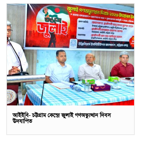
আইইবি- চট্টগ্রাম কেন্দ্রে জুলাই গণঅভ্যুত্থান দিবস
উদযাপিত