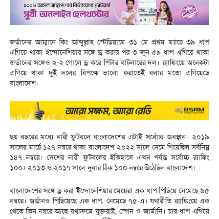
জর্ডানের আম্মানে কিং আব্দুল্লাহ স্টেডিয়ামে ৩১ মে প্রথম ম্যাচে ৩৯ ধাপ
এগিয়ে থাকা ইন্দোনেশিয়ার সঙ্গে ড্র করার পর ৩ জুন ৫৯ ধাপ এগিয়ে থাকা
জর্ডানের সঙ্গেও ২-২ গোলে ড্র করে পিটার বাটলারের দল। র‌্যাঙ্কিংয়ে অনেকটা
এগিয়ে থাকা দুই দলের বিপক্ষে ভালো করাতেই বলার মতো এগিয়েছে
বাংলাদেশ।
‎ছয় বছরের মধ্যে নারী ফুটবলে বাংলাদেশের এটাই সর্বোচ্চ অবস্থান। ২০১৯
সালের মার্চে ১২৭ নম্বরে থাকা বাংলাদেশ ২০২২ সালে নেমে গিয়েছিল সর্বনিম্ন
১৪৭ নম্বরে। দেশের নারী ফুটবলের ইতিহাসে এখন পর্যন্ত সর্বোচ্চ র‍্যাঙ্কিং
১০০। ২০১৩ ও ২০১৭ সালে দুবার ঠিক ১০০ নম্বরে উঠেছিল বাংলাদেশ।
বাংলাদেশের সঙ্গে ড্র করা ইন্দোনেশিয়ার মেয়েরা এক ধাপ পিছিয়ে নেমেছে ৯৫
নম্বরে। জর্ডানও পিছিয়েছে এক ধাপ, নেমেছে ৭৫-এ। যথারীতি র‍্যাঙ্কিংয়ে এক
থেকে তিন নম্বরে আছে যথাক্রমে যুক্তরাষ্ট্র, স্পেন ও জার্মানি। চার ধাপ এগিয়ে