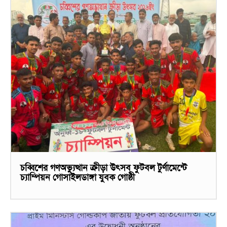
চব্বিশের গণঅভ্যুত্থান ক্রীড়া উৎসব ফুটবল টুর্ণামেন্টে
চ্যাম্পিয়ন গোসাইলডাঙ্গা যুবক গোষ্ঠী