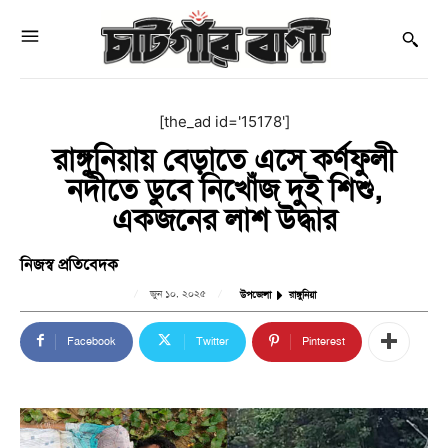
[the_ad id='15178']
রাঙ্গুনিয়ায় বেড়াতে এসে কর্ণফুলী
নদীতে ডুবে নিখোঁজ দুই শিশু,
একজনের লাশ উদ্ধার
নিজস্ব প্রতিবেদক
জুন ১০, ২০২৫
উপজেলা
রাঙ্গুনিয়া
Facebook
Twitter
Pinterest