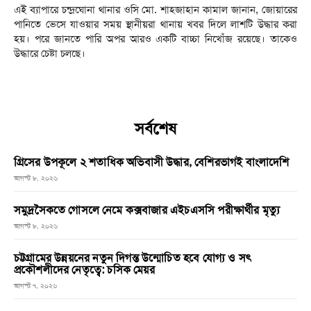
এই ব্যাপারে চন্দ্রঘোনা থানার ওসি মো. শাহজাহান কামাল জানান, জোয়ারের
পানিতে ভেসে যাওয়ার সময় স্থানীয়রা থানায় খবর দিলে লাশটি উদ্ধার করা
হয়। পরে জানতে পারি অপর আরও একটি বাচ্চা নিখোঁজ রয়েছে। তাকেও
উদ্ধারে চেষ্টা চলছে।
সর্বশেষ
গ্রিসের উপকূলে ২ শতাধিক অভিবাসী উদ্ধার, বেশিরভাগই বাংলাদেশি
আগস্ট ৮, ২০২৬
সমুদ্রসৈকতে গোসলে নেমে কক্সবাজার এইচএসসি পরীক্ষার্থীর মৃত্যু
আগস্ট ৮, ২০২৬
চট্টগ্রামের উন্নয়নের নতুন দিগন্ত উন্মোচিত হবে যোগ্য ও সৎ
প্রকৌশলীদের নেতৃত্বে: চসিক মেয়র
আগস্ট ৭, ২০২৬