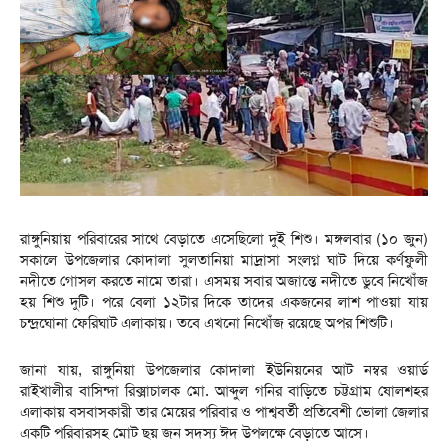
রাঙ্গুনিয়ায় পরিবারের সাথে বেড়াতে এসেছিলো দুই শিশু। মঙ্গলবার (১০ জুন)
সকালে উপজেলার কোদালা সুলতানিয়া মাদ্রাসা সংলগ্ন ঘাট দিয়ে কর্ণফুলী
নদীতে গোসল করতে নামে তারা। এসময় সবার অজান্তে নদীতে ডুবে নিখোঁজ
হয় শিশু দুটি। পরে বেলা ১২টার দিকে তাদের একজনের লাশ পাওয়া যায়
চন্দ্রঘোনা ফেরিঘাট এলাকায়। তবে এখনো নিখোঁজ রয়েছে অপর শিশুটি।
জানা যায়, রাঙ্গুনিয়া উপজেলার কোদালা ইউনিয়নের আট নম্বর ওয়ার্ড
রাইখালীর বাসিন্দা রিক্সাচালক মো. আব্দুল গনির বাড়িতে চট্টগ্রাম ষোলশহর
এলাকায় বসবাসকারী তার মেয়ের পরিবার ও পাশ্ববর্তী প্রতিবেশী ভোলা জেলার
একটি পরিবারসহ মোট ছয় জন সদস্য ঈদ উপলক্ষে বেড়াতে আসে।