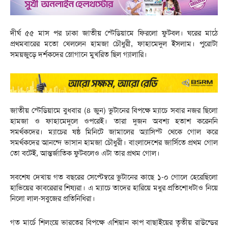
দীর্ঘ ৫৫ মাস পর ঢাকা জাতীয় স্টেডিয়ামে ফিরলো ফুটবল। ঘরের মাঠে
প্রথমবারের মতো খেললেন হামজা চৌধুরী, ফাহামেদুল ইসলাম। পুরোটা
সময়জুড়ে দর্শকদের স্লোগানে মুখরিত ছিল গ্যালারি।
জাতীয় স্টেডিয়ামে বুধবার (৪ জুন) ভুটানের বিপক্ষে ম্যাচে সবার নজর ছিলো
হামজা ও ফাহামেদুলে ওপরেই। তারা দুজন অবশ্য হতাশ করেননি
সমর্থকদের। ম্যাচের ষষ্ঠ মিনিটে জামালের অ্যাসিস্ট থেকে গোল করে
সমর্থকদের আনন্দে ভাসান হামজা চৌধুরী। বাংলাদেশের জার্সিতে প্রথম গোল
তো বটেই, আন্তর্জাতিক ফুটবলেও এটা তার প্রথম গোল।
সবশেষ দেখায় গত বছরের সেপ্টেম্বরে ভুটানের কাছে ১-০ গোলে হেরেছিলো
হাভিয়ের কাবরেরার শিষ্যরা। এ ম্যাচে তাদের হারিয়ে মধুর প্রতিশোধটাও নিয়ে
নিলো লাল-সবুজের প্রতিনিধিরা।
গত মার্চে শিলংয়ে ভারতের বিপক্ষে এশিয়ান কাপ বাছাইয়ের তৃতীয় রাউন্ডের