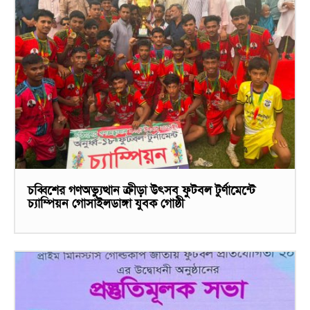
চব্বিশের গণঅভ্যুত্থান ক্রীড়া উৎসব ফুটবল টুর্ণামেন্টে
চ্যাম্পিয়ন গোসাইলডাঙ্গা যুবক গোষ্ঠী