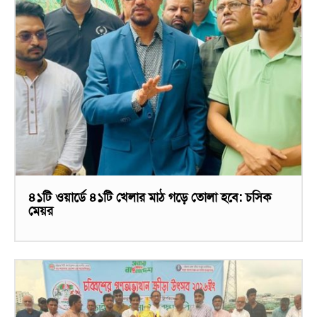
৪১টি ওয়ার্ডে ৪১টি খেলার মাঠ গড়ে তোলা হবে: চসিক
মেয়র