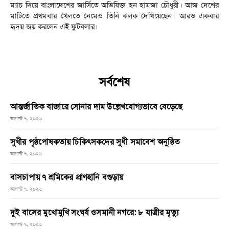
ম্যাচ দিয়ে বাংলাদেশের জার্সিতে অভিষিক্ত হন হামজা চৌধুরী। আজ দেশের
মাটিতে প্রথমবার খেলতে নেমেও তিনি ঝলক দেখিয়েছেন। আরও একবার
হৃদয় জয় করলেন এই ফুটবলার।
সর্বশেষ
আন্তর্জাতিক বাজারে সোনার দাম উল্লেখযোগ্যভাবে বেড়েছে
আগস্ট ৭, ২০২৬
সুখীর পৃষ্ঠপোষকতায় চিকিৎসকদের সুধী সমাবেশ অনুষ্ঠিত
আগস্ট ৭, ২০২৬
বাসচাপায় ৭ শ্রমিকের প্রাণহানি বগুড়ায়
আগস্ট ৭, ২০২৬
দুই বাসের মুখোমুখি সংঘর্ষ ওসমানী নগরে: ৮ যাত্রীর মৃত্যু
আগস্ট ৭, ২০২৬