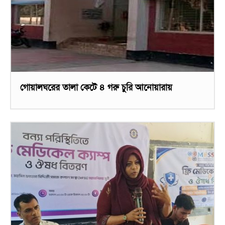
গোয়ালঘরের তালা কেটে ৪ গরু চুরি আনোয়ারায়