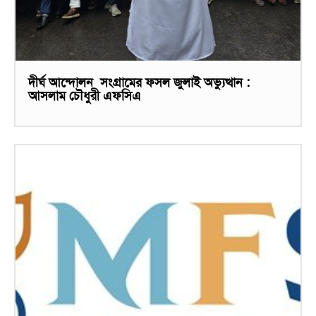
দীর্ঘ আন্দোলন সংগ্রামের ফসল জুলাই অভ্যুত্থান :
আসলাম চৌধুরী এফসিএ