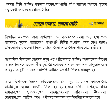
এসময় তিনি সংক্ষিপ্ত বক্তব্যে বলেন,আওয়ামী লীগ সরকার আমলে স্কুলের
পড়ালেখা ধ্বংসের দ্বারপ্রান্তে পৌঁছে
গিয়েছিল।অবশেষে তারা অটোপাশ চালু করে।এতে মেধা শুন্য হয়ে পড়ে
ছাত্রদের। স্কুলের পড়ারলেখা পাশাপাশি বিভিন্ন সংগঠন এমন মেধা যাচাই
প্রতিযোগিতার উদ্যোগ নিলে হারানো মেধা ফিরে পেতে পারে ছাত্র-ছাত্রীরা।
সাংবাদিক দিদারুল হোসেন টুটুল এর পরিচালনায় সংক্ষিপ্ত আলোচনায় বিশেষ
অতিধি হিসেবে ছিলেন সীতাকুণ্ড প্রেসক্লাবের সাধারণ সম্পাদক আব্দুল্লাহ আল
কাইয়ুম চৌধুরী, সাবেক সভাপতি সৌমিত্র চক্রবর্তি, শিক্ষক সলিমুল্লাহ।
আরো উপস্হিত ছিলেন ফাউন্ডেশনের মো. নুর মোহাম্মদ জাহেদ,মো.
সানজিদুল আলম রজভী,নাসিফ ইব্রাহিম,হাসান উদ্দিন নিশন,মো.রবিন
হায়দার,মো. জুবায়েদ,মো. মাহমুল্লাহ,মোঃ রাকিব,মো. ইমন,মো.
বোরহান,মো. আরিফ প্রমুখ। পরীক্ষার ফলাফল খুব শিগগির জানানো হবে।