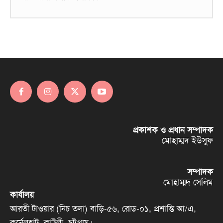
প্রকাশক ও প্রধান সম্পাদক
মোহাম্মদ ইউসুফ
সম্পাদক
মোহাম্মদ সেলিম
কার্যালয়
আরতী টাওয়ার (নিচ তলা) বাড়ি-৫৬, রোড-০১, প্রশান্তি আ/এ,
কর্নেলহাট, কাট্টলী, চট্টগ্রাম।