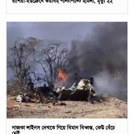
রাশিয়া-ইউক্রেনে ভয়াবহ পাল্টাপাল্টি হামলা, মৃত্যু ২২
নাজকা লাইনস দেখতে গিয়ে বিমান বিধ্বস্ত, কেউ বেঁচে
নেই