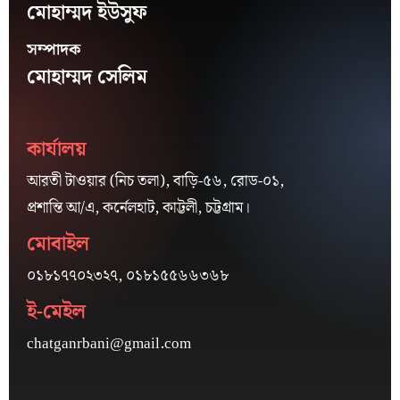
মোহাম্মদ ইউসুফ
সম্পাদক
মোহাম্মদ সেলিম
কার্যালয়
আরতী টাওয়ার (নিচ তলা), বাড়ি-৫৬, রোড-০১,
প্রশান্তি আ/এ, কর্নেলহাট, কাট্টলী, চট্টগ্রাম।
মোবাইল
০১৮১৭৭০২৩২৭, ০১৮১৫৫৬৬৩৬৮
ই-মেইল
chatganrbani@gmail.com