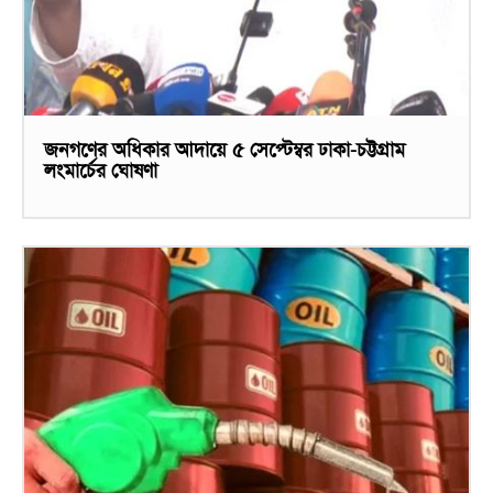
জনগণের অধিকার আদায়ে ৫ সেপ্টেম্বর ঢাকা-চট্টগ্রাম
লংমার্চের ঘোষণা