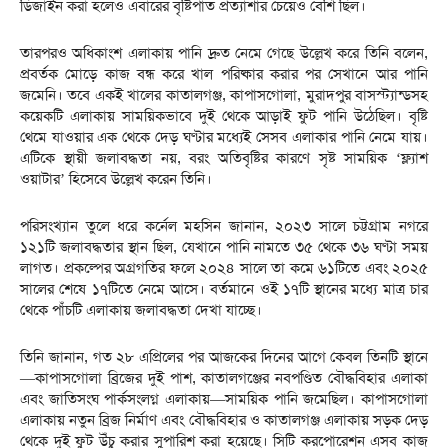
ডিজাইন করা হলেও এবারের বৃষ্টিপাত প্রত্যাশার চেয়েও বেশি ছিল।
তারপরও অধিকাংশ এলাকায় পানি দ্রুত নেমে গেছে উল্লেখ করে তিনি বলেন,
প্রবর্তক মোড়ে কাজ বন্ধ করে খাল পরিষ্কার করার পর সেখানে আর পানি
জমেনি। তবে একই খালের কাতালগঞ্জ, কাপাসগোলা, মুরাদপুর বাসস্ট্যান্ডসহ
কয়েকটি এলাকায় সাময়িকভাবে দুই থেকে আড়াই ফুট পানি উঠেছিল। বৃষ্টি
থেমে যাওয়ার এক থেকে দেড় ঘণ্টার মধ্যেই সেসব এলাকার পানি নেমে যায়।
এটিকে স্থায়ী জলাবদ্ধতা নয়, বরং অতিবৃষ্টির কারণে সৃষ্ট সাময়িক ‘ফ্ল্যাশ
ওয়াটার’ হিসেবে উল্লেখ করেন তিনি।
পরিসংখ্যান তুলে ধরে কর্নেল মহসিন জানান, ২০২৩ সালে চট্টগ্রাম নগরে
১২১টি জলাবদ্ধতার স্থান ছিল, যেখানে পানি নামতে ৩৫ থেকে ৩৬ ঘণ্টা সময়
লাগত। প্রকল্পের অগ্রগতির ফলে ২০২৪ সালে তা কমে ৬১টিতে এবং ২০২৫
সালের শেষে ১৭টিতে নেমে আসে। বর্তমানে ওই ১৭টি স্থানের মধ্যে মাত্র চার
থেকে পাঁচটি এলাকায় জলাবদ্ধতা দেখা যাচ্ছে।
তিনি জানান, গত ২৮ এপ্রিলের পর আজকের দিনের আগে কেবল তিনটি স্থানে
—কাপাসগোলা ব্রিজের দুই পাশ, কাতালগঞ্জের নবপণ্ডিত বৌদ্ধবিহার এলাকা
এবং জাতিসংঘ পার্কসংলগ্ন এলাকায়—সাময়িক পানি জমেছিল। কাপাসগোলা
এলাকায় নতুন ব্রিজ নির্মাণ এবং বৌদ্ধবিহার ও কাতালগঞ্জ এলাকায় সড়ক দেড়
থেকে দুই ফুট উঁচু করার সুপারিশ করা হয়েছে। সিটি করপোরেশন এসব কাজ