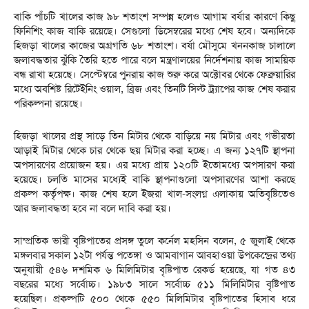
বাকি পাঁচটি খালের কাজ ৯৮ শতাংশ সম্পন্ন হলেও আগাম বর্ষার কারণে কিছু
ফিনিশিং কাজ বাকি রয়েছে। সেগুলো ডিসেম্বরের মধ্যে শেষ হবে। অন্যদিকে
হিজড়া খালের কাজের অগ্রগতি ৬৮ শতাংশ। বর্ষা মৌসুমে খননকাজ চালালে
জলাবদ্ধতার ঝুঁকি তৈরি হতে পারে বলে মন্ত্রণালয়ের নির্দেশনায় কাজ সাময়িক
বন্ধ রাখা হয়েছে। সেপ্টেম্বরে পুনরায় কাজ শুরু করে অক্টোবর থেকে ফেব্রুয়ারির
মধ্যে অবশিষ্ট রিটেইনিং ওয়াল, ব্রিজ এবং তিনটি সিল্ট ট্র্যাপের কাজ শেষ করার
পরিকল্পনা রয়েছে।
হিজড়া খালের প্রস্থ সাড়ে তিন মিটার থেকে বাড়িয়ে নয় মিটার এবং গভীরতা
আড়াই মিটার থেকে চার থেকে ছয় মিটার করা হচ্ছে। এ জন্য ১২৭টি স্থাপনা
অপসারণের প্রয়োজন হয়। এর মধ্যে প্রায় ১২০টি ইতোমধ্যে অপসারণ করা
হয়েছে। চলতি মাসের মধ্যেই বাকি স্থাপনাগুলো অপসারণের আশা করছে
প্রকল্প কর্তৃপক্ষ। কাজ শেষ হলে ইজরা খাল-সংলগ্ন এলাকায় অতিবৃষ্টিতেও
আর জলাবদ্ধতা হবে না বলে দাবি করা হয়।
সাম্প্রতিক ভারী বৃষ্টিপাতের প্রসঙ্গ তুলে কর্নেল মহসিন বলেন, ৫ জুলাই থেকে
মঙ্গলবার সকাল ১২টা পর্যন্ত পতেঙ্গা ও আমবাগান আবহাওয়া উপকেন্দ্রের তথ্য
অনুযায়ী ৫৪৬ দশমিক ৬ মিলিমিটার বৃষ্টিপাত রেকর্ড হয়েছে, যা গত ৪৩
বছরের মধ্যে সর্বোচ্চ। ১৯৮৩ সালে সর্বোচ্চ ৫১১ মিলিমিটার বৃষ্টিপাত
হয়েছিল। প্রকল্পটি ৫০০ থেকে ৫৫০ মিলিমিটার বৃষ্টিপাতের হিসাব ধরে