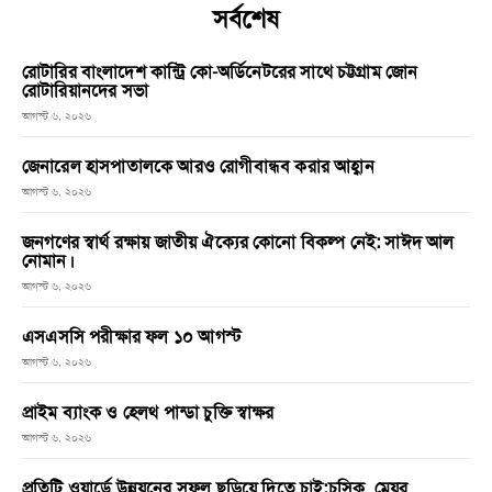
সর্বশেষ
রোটারির বাংলাদেশ কান্ট্রি কো-অর্ডিনেটরের সাথে চট্টগ্রাম জোন
রোটারিয়ানদের সভা
আগস্ট ৬, ২০২৬
জেনারেল হাসপাতালকে আরও রোগীবান্ধব করার আহ্বান
আগস্ট ৬, ২০২৬
জনগণের স্বার্থ রক্ষায় জাতীয় ঐক্যের কোনো বিকল্প নেই: সাঈদ আল
নোমান।
আগস্ট ৬, ২০২৬
এসএসসি পরীক্ষার ফল ১০ আগস্ট
আগস্ট ৬, ২০২৬
প্রাইম ব্যাংক ও হেলথ পান্ডা চুক্তি স্বাক্ষর
আগস্ট ৬, ২০২৬
প্রতিটি ওয়ার্ডে উন্নয়নের সুফল ছড়িয়ে দিতে চাই:চসিক মেয়র