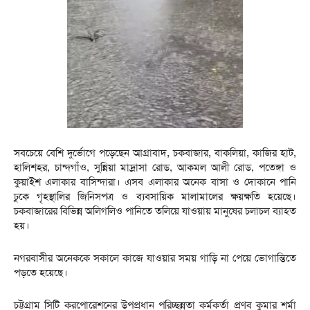
সবচেয়ে বেশি দুর্ভোগে পড়েছেন আগ্রাবাদ, চকবাজার, বাকলিয়া, কাজির হাট,
হালিশহর, চান্দগাঁও, সুন্নিয়া মাদ্রাসা রোড, আকমল আলী রোড, পতেঙ্গা ও
কুয়াইশ এলাকার বাসিন্দারা। এসব এলাকার অনেক বাসা ও দোকানে পানি
ঢুকে গৃহস্থালির জিনিসপত্র ও ব্যবসায়িক মালামালের ক্ষয়ক্ষতি হয়েছে।
চকবাজারের বিভিন্ন অলিগলিও পানিতে তলিয়ে যাওয়ায় মানুষের চলাচল ব্যাহত
হয়।
নগরবাসীর অনেককে সকালে কাজে যাওয়ার সময় গাড়ি না পেয়ে ভোগান্তিতে
পড়তে হয়েছে।
চট্টগ্রাম সিটি করপোরেশনের উপপ্রধান পরিচ্ছন্নতা কর্মকর্তা প্রণব কুমার শর্মা