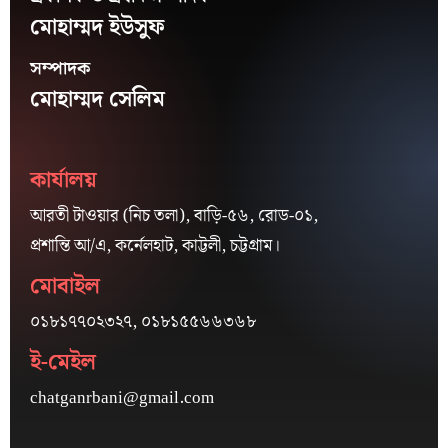
মোহাম্মদ ইউসুফ
সম্পাদক
মোহাম্মদ সেলিম
কার্যালয়
আরতী টাওয়ার (নিচ তলা), বাড়ি-৫৬, রোড-০১,
প্রশান্তি আ/এ, কর্নেলহাট, কাট্টলী, চট্টগ্রাম।
মোবাইল
০১৮১৭৭০২৩২৭, ০১৮১৫৫৬৬৩৬৮
ই-মেইল
chatganrbani@gmail.com