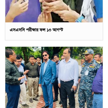
এসএসসি পরীক্ষার ফল ১০ আগস্ট