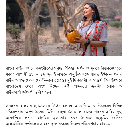
বাংলা বাউল ও লোকসংগীতের সমৃদ্ধ ঐতিহ্য, দর্শন ও সুরকে বিশ্বমঞ্চে তুলে
ধরতে আগামী ১৮ ও ১৯ জুলাই লন্ডনে অনুষ্ঠিত হতে যাচ্ছে ইন্টারন্যাশনাল
বাউল অ্যান্ড ফোক ফেস্টিভ্যাল ২০২৬। দুই দিনব্যাপী এ আন্তর্জাতিক উৎসবে
বাংলাদেশ থেকে অংশ নিচ্ছেন এই প্রজন্মের জনপ্রিয় লোক ও
বাউলসংগীতশিল্পী ডলি মন্ডল।
লন্ডনের টাওয়ার হ্যামলেটস টাউন হল-এ আয়োজিত এ উৎসবের বিভিন্ন
পরিবেশনায় অংশ নেবেন তিনি। বাংলা লোক ও বাউল গানের মাটির সুর,
আধ্যাত্মিক দর্শন, মানবিক মূল্যবোধ এবং লোকজ সংস্কৃতির বৈচিত্র্য
আন্তর্জাতিক দর্শকদের সামনে তুলে ধরবেন নিজের পরিবেশনার মাধ্যমে।