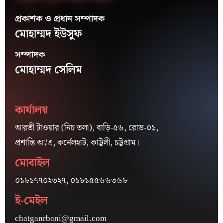
প্রকাশক ও প্রধান সম্পাদক
মোহাম্মদ ইউসুফ
সম্পাদক
মোহাম্মদ সেলিম
কার্যালয়
আরতী টাওয়ার (নিচ তলা), বাড়ি-৫৬, রোড-০১,
প্রশান্তি আ/এ, কর্নেলহাট, কাট্টলী, চট্টগ্রাম।
মোবাইল
০১৮১৭৭০২৩২৭, ০১৮১৫৫৬৬৩৬৮
ই-মেইল
chatganrbani@gmail.com