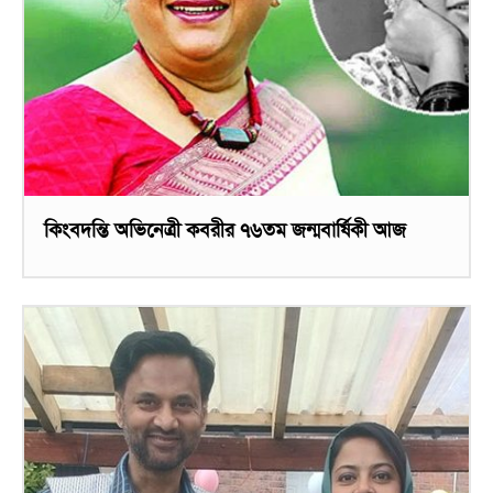
কিংবদন্তি অভিনেত্রী কবরীর ৭৬তম জন্মবার্ষিকী আজ