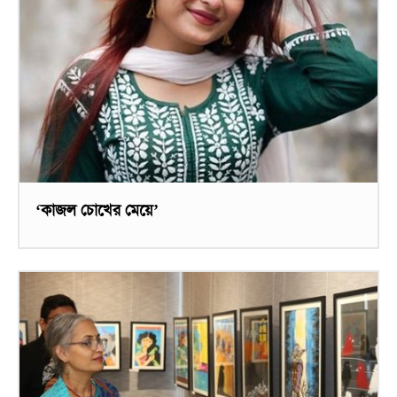
‘কাজল চোখের মেয়ে’