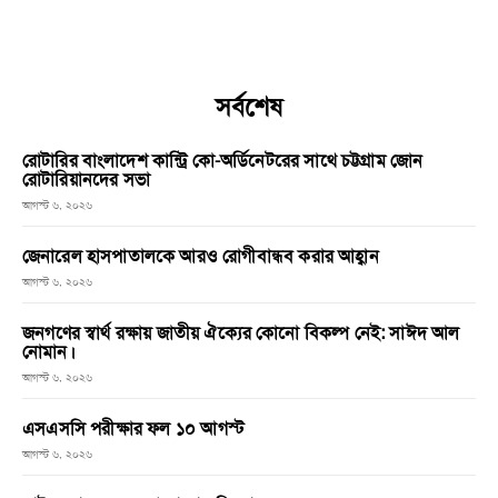
সর্বশেষ
রোটারির বাংলাদেশ কান্ট্রি কো-অর্ডিনেটরের সাথে চট্টগ্রাম জোন
রোটারিয়ানদের সভা
আগস্ট ৬, ২০২৬
জেনারেল হাসপাতালকে আরও রোগীবান্ধব করার আহ্বান
আগস্ট ৬, ২০২৬
জনগণের স্বার্থ রক্ষায় জাতীয় ঐক্যের কোনো বিকল্প নেই: সাঈদ আল
নোমান।
আগস্ট ৬, ২০২৬
এসএসসি পরীক্ষার ফল ১০ আগস্ট
আগস্ট ৬, ২০২৬