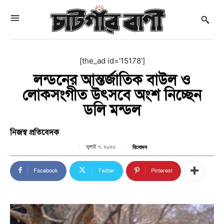
[the_ad id='15178']
লন্ডনের আন্তর্জাতিক বাউল ও
লোকসংগীত উৎসবে অংশ নিচ্ছেন
ডলি মন্ডল
নিজস্ব প্রতিবেদক
জুলাই ৭, ২০২৬
বিনোদন
Facebook
Twitter
Pinterest