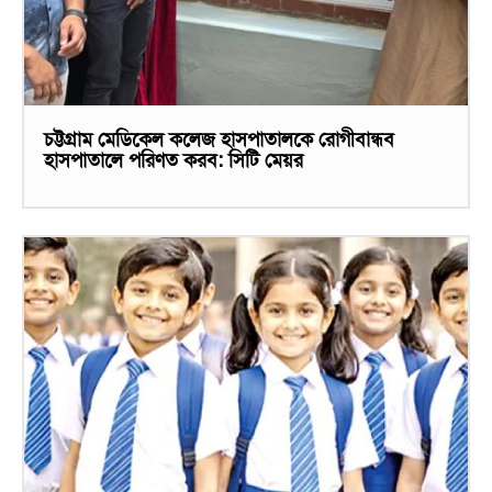
চট্টগ্রাম মেডিকেল কলেজ হাসপাতালকে রোগীবান্ধব
হাসপাতালে পরিণত করব: সিটি মেয়র