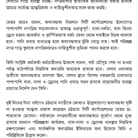
সেখানে গিয়ে ব্যবস্থা নিচ্ছে। নগরবাসীর স্বাভাবিক জীবনযাত্রা বজায় রাখতে
আমরা সর্বোচ্চ আন্তরিকতা ও দায়িত্বশীলতার সঙ্গে কাজ করছি।
মেয়র আরও বলেন, জলাবদ্ধতা নিরসনে সিটি কর্পোরেশনের উদ্যোগের
পাশাপাশি নাগরিক সচেতনতাও অত্যন্ত গুরুত্বপূর্ণ। নালা-নর্দমা, খাল কিংবা
ড্রেনে ময়লা-আবর্জনা ও প্লাস্টিকজাত বর্জ্য ফেলা থেকে সবাইকে বিরত থাকতে
হবে। পানি প্রবাহ বাধাগ্রস্ত হলে জলাবদ্ধতার ঝুঁকি বেড়ে যায়। তাই পরিচ্ছন্ন
নগর গড়ে তুলতে নাগরিকদেরও দায়িত্বশীল ভূমিকা পালন করতে হবে।
তিনি সংশ্লিষ্ট কর্মকর্তা-কর্মচারীদের উদ্দেশে বলেন, বর্ষা মৌসুম শেষ না হওয়া
পর্যন্ত মাঠপর্যায়ে নিয়মিত তদারকি অব্যাহত রাখতে হবে। যেসব এলাকায়
অতীতে জলাবদ্ধতার প্রবণতা ছিল, সেসব স্থানে বিশেষ নজরদারি চালানোর
পাশাপাশি খাল, নালা ও ড্রেনের পানি প্রবাহ সচল রাখতে প্রয়োজনীয় ব্যবস্থা
গ্রহণের নির্দেশ দেন তিনি।
দুই দিনের টানা বর্ষণেও চট্টগ্রাম নগরীতে কোথাও উল্লেখযোগ্য জলাবদ্ধতা সৃষ্টি
না হওয়ায় সন্তোষ প্রকাশ করেছেন চট্টগ্রাম সিটি কর্পোরেশনের মেয়র ডা.
শাহাদাত হোসেন। বর্ষাকালে নগরবাসীকে জলাবদ্ধতার দুর্ভোগ থেকে মুক্ত
রাখতে চলমান পরিচ্ছন্নতা কার্যক্রম, খাল-নালা ও ড্রেনেজ ব্যবস্থার নিয়মিত
রক্ষণাবেক্ষণ এবং সার্বক্ষণিক তদারকির ইতিবাচক ফল হিসেবে তিনি এ
পরিস্থিতিকে উল্লেখ করেন।