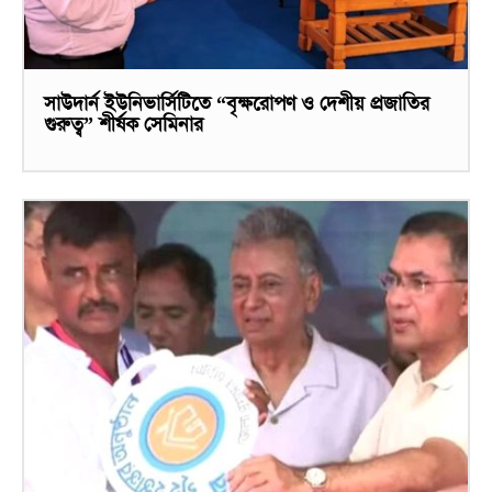
সাউদার্ন ইউনিভার্সিটিতে “বৃক্ষরোপণ ও দেশীয় প্রজাতির
গুরুত্ব” শীর্ষক সেমিনার