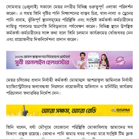
সোমবার (৬জুলাই) সকালে মেয়র নগরীর বিভিন্ন গুরুত্বপূর্ণ এলাকা পরিদর্শন
করেন। এ সময় তিনি বৃষ্টির পানি নিষ্কাশনের বাস্তব চিত্র, খাল-নালা ও ড্রেনের
পানি প্রবাহ, ঝুঁকিপূর্ণ স্থানসমূহের পরিস্থিতি এবং সংশ্লিষ্ট কর্মকর্তা-কর্মচারীদের
দায়িত্ব পালনের অগ্রগতি নিবিড়ভাবে পর্যবেক্ষণ করেন। বিভিন্ন স্থানে উপস্থিত
কর্মকর্তা-কর্মচারীদের সঙ্গে কথা বলে তিনি চলমান কার্যক্রমের খোঁজখবর নেন
এবং প্রয়োজনীয় দিকনির্দেশনা প্রদান করেন।
মেয়র চসিকের প্রধান নির্বাহী কর্মকর্তা মোহাম্মদ আশরাফুল আমিনকে নির্বাহী
ম্যাজিস্ট্রেটদের জলাবদ্ধতা নিরসনে প্রয়োজনীয় অভিযান ও মনিটরিং কার্যক্রম
পরিচালনা তদারকির নির্দেশ দেন।
তিনি বলেন, বর্ষা মৌসুমে যেকোনো পরিস্থিতি মোকাবিলায় আমাদের সব
বিভাগ প্রস্তুত রয়েছে। কোথাও পানি জমার খবর পাওয়া মাত্র সংশ্লিষ্ট টিম দ্রুত