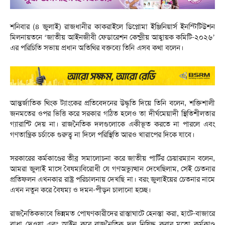
শনিবার (৪ জুলাই) রাজধানীর কাকরাইলে ডিপ্লোমা ইঞ্জিনিয়ার্স ইনস্টিটিউশন
মিলনায়তনে ‘জাতীয় আইনজীবী ফেডারেশন কেন্দ্রীয় আহ্বায়ক কমিটি-২০২৬’
এর পরিচিতি সভায় প্রধান অতিথির বক্তব্যে তিনি এসব কথা বলেন।
আন্তর্জাতিক থিংক ট্যাংকের প্রতিবেদনের উদ্ধৃতি দিয়ে তিনি বলেন, শক্তিশালী
জনমতের ওপর ভিত্তি করে সরকার গঠিত হলেও তা দীর্ঘমেয়াদী স্থিতিশীলতার
গ্যারান্টি দেয় না। রাজনৈতিক দলগুলোকে একীভূত করতে না পারলে এবং
গণতান্ত্রিক চর্চাকে গুরুত্ব না দিলে পরিস্থিতি আরও খারাপের দিকে যাবে।
সরকারের কর্মকাণ্ডের তীব্র সমালোচনা করে জাতীয় পার্টির চেয়ারম্যান বলেন,
আমরা জুলাই মাসে বৈষম্যবিরোধী যে গণঅভ্যুত্থান দেখেছিলাম, সেই চেতনার
প্রতিফলন এখনকার রাষ্ট্র পরিচালনায় দেখছি না। বরং জুলাইয়ের চেতনার নামে
এখন নতুন করে বৈষম্য ও দমন-পীড়ন চালানো হচ্ছে।
রাজনৈতিকভাবে ভিন্নমত পোষণকারীদের রাস্তাঘাটে হেনস্তা করা, হাটে-বাজারে
বাধা দেওয়া এবং আইন করে রাজনৈতিক দল নিষিদ্ধ করার মতো কর্মকাণ্ড