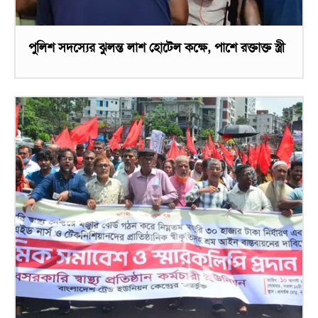
পুলিশ সদস্যের ঝুলন্ত লাশ হোটেল কক্ষে, পাশে রক্তাক্ত স্ত্রী