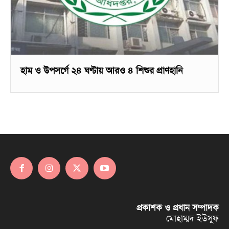
হাম ও উপসর্গে ২৪ ঘণ্টায় আরও ৪ শিশুর প্রাণহানি
প্রকাশক ও প্রধান সম্পাদক
মোহাম্মদ ইউসুফ