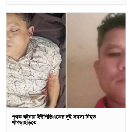
পৃথক ঘটনায় ইউপিডিএফের দুই সদস্য নিহত
খাগড়াছড়িতে