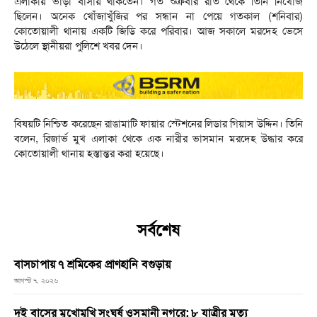
এলাকায় ভাড়া বাসায় থাকতেন। গত শুক্রবার রাত থেকে তিনি নিখোঁজ
ছিলেন। অনেক খোঁজাখুঁজির পর সন্ধান না পেয়ে গতকাল (শনিবার)
কোতোয়ালী থানায় একটি জিডি করে পরিবার। আজ সকালে মরদেহ ভেসে
উঠেলে স্থানীয়রা পুলিশে খবর দেন।
বিষয়টি নিশ্চিত করেছেন রাঙামাটি ফায়ার স্টেশনের লিডার গিয়াস উদ্দিন। তিনি
বলেন, রিজার্ভ মুখ এলাকা থেকে এক নারীর ভাসমান মরদেহ উদ্ধার করে
কোতোয়ালী থানায় হস্তান্তর করা হয়েছে।
সর্বশেষ
বাসচাপায় ৭ শ্রমিকের প্রাণহানি বগুড়ায়
আগস্ট ৭, ২০২৬
দুই বাসের মুখোমুখি সংঘর্ষ ওসমানী নগরে: ৮ যাত্রীর মৃত্যু