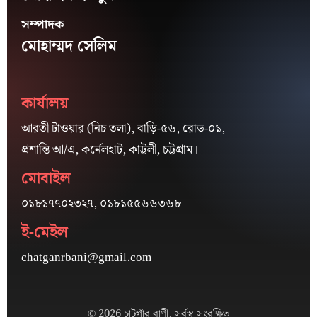
সম্পাদক
মোহাম্মদ সেলিম
কার্যালয়
আরতী টাওয়ার (নিচ তলা), বাড়ি-৫৬, রোড-০১,
প্রশান্তি আ/এ, কর্নেলহাট, কাট্টলী, চট্টগ্রাম।
মোবাইল
০১৮১৭৭০২৩২৭, ০১৮১৫৫৬৬৩৬৮
ই-মেইল
chatganrbani@gmail.com
© 2026 চাটগাঁর বাণী, সর্বস্ব সংরক্ষিত