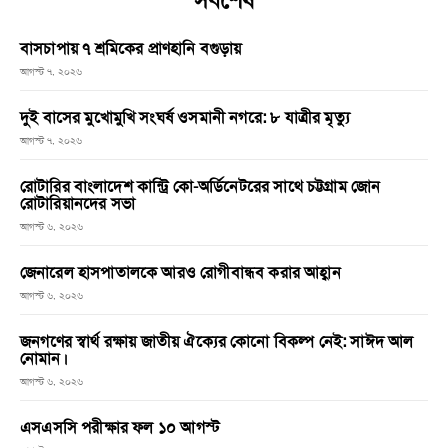
সর্বশেষ
বাসচাপায় ৭ শ্রমিকের প্রাণহানি বগুড়ায়
আগস্ট ৭, ২০২৬
দুই বাসের মুখোমুখি সংঘর্ষ ওসমানী নগরে: ৮ যাত্রীর মৃত্যু
আগস্ট ৭, ২০২৬
রোটারির বাংলাদেশ কান্ট্রি কো-অর্ডিনেটরের সাথে চট্টগ্রাম জোন
রোটারিয়ানদের সভা
আগস্ট ৬, ২০২৬
জেনারেল হাসপাতালকে আরও রোগীবান্ধব করার আহ্বান
আগস্ট ৬, ২০২৬
জনগণের স্বার্থ রক্ষায় জাতীয় ঐক্যের কোনো বিকল্প নেই: সাঈদ আল
নোমান।
আগস্ট ৬, ২০২৬
এসএসসি পরীক্ষার ফল ১০ আগস্ট