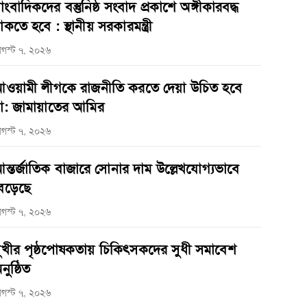
াংবাদিকদের বস্তুনিষ্ঠ সংবাদ প্রকাশে অঙ্গীকারবদ্ধ
াকতে হবে : স্থানীয় সরকারমন্ত্রী
গস্ট ৭, ২০২৬
ওয়ামী লীগকে রাজনীতি করতে দেয়া উচিত হবে
া: জামায়াতের আমির
গস্ট ৭, ২০২৬
ন্তর্জাতিক বাজারে সোনার দাম উল্লেখযোগ্যভাবে
েড়েছে
গস্ট ৭, ২০২৬
ুখীর পৃষ্ঠপোষকতায় চিকিৎসকদের সুধী সমাবেশ
নুষ্ঠিত
গস্ট ৭, ২০২৬