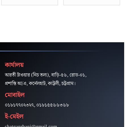
কার্যালয়
আরতী টাওয়ার (নিচ তলা), বাড়ি-৫৬, রোড-০১,
প্রশান্তি আ/এ, কর্নেলহাট, কাট্টলী, চট্টগ্রাম।
মোবাইল
০১৮১৭৭০২৩২৭, ০১৮১৫৫৬৬৩৬৮
ই-মেইল
chatganrbani@gmail.com