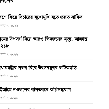
র্বশেষ
েশে ফিরে বিচারের মুখোমুখি হতে প্রস্তুত সাকিব
গস্ট ৭, ২০২৬
ামের উপসর্গ নিয়ে আরও তিনজনের মৃত্যু, আক্রান্ত
১২১৮
গস্ট ৭, ২০২৬
্রধানমন্ত্রীর সফর ঘিরে উৎসবমুখর ফটিকছড়ি
গস্ট ৭, ২০২৬
ট্টগ্রামে নওফলের বাসভবনে অগ্নিসংযোগ
গস্ট ৭, ২০২৬