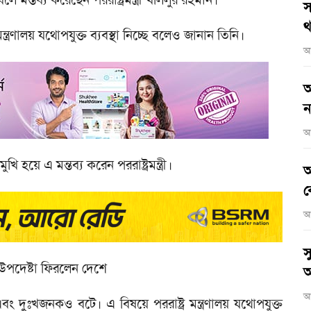
স
থ
মন্ত্রণালয় যথোপযুক্ত ব্যবস্থা নি‌চ্ছে ব‌লেও জানান তি‌নি।
আ
আ
ন
আ
‌খি হ‌য়ে এ মন্তব্য ক‌রেন পররাষ্ট্রমন্ত্রী।
আ
ব
আ
স
 উপদেষ্টা ফিরলেন দেশে
অ
আ
দুঃখজনকও ব‌টে। এ বিষ‌য়ে পররাষ্ট্র মন্ত্রণালয় য‌থোপযুক্ত