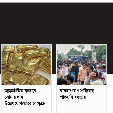
আন্তর্জাতিক বাজারে
বাসচাপায় ৭ শ্রমিকের
সোনার দাম
প্রাণহানি বগুড়ায়
উল্লেখযোগ্যভাবে বেড়েছে