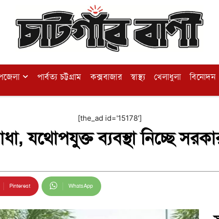
পজেলা
পার্বত্য চট্টগ্রাম
কক্সবাজার
স্বাস্থ্য
খেলাধুলা
বিনোদন
[the_ad id='15178']
াধা, যথোপযুক্ত ব্যবস্থা নিচ্ছে সরকা
Pinterest
WhatsApp