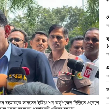
স
দ
আ
হ
আ
প
আ
চ
আ
দ উর রহমানকে ভারতের ইমিগ্রেশন কর্তৃপক্ষের দিল্লিতে প্রবেশে
ন্তব্য ক‌রে‌ছেন পররাষ্ট্রমন্ত্রী খ‌লিলুর রহমান।