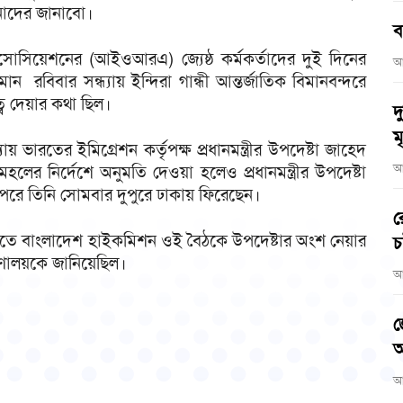
া‌দের জানা‌বো।
ব
যাসোসিয়েশনের (আইওআরএ) জ্যেষ্ঠ কর্মকর্তাদের দুই দিনের
আ
ন রবিবার সন্ধ্যায় ইন্দিরা গান্ধী আন্তর্জাতিক বিমানবন্দরে
্ব দেয়ার কথা ছিল।
দ
মৃ
ভারতের ইমিগ্রেশন কর্তৃপক্ষ প্রধানমন্ত্রীর উপদেষ্টা জাহেদ
আ
লের নির্দেশে অনুমতি দেওয়া হলেও প্রধানমন্ত্রীর উপদেষ্টা
। পরে তিনি সোমবার দুপু‌রে ঢাকায় ফি‌রে‌ছেন।
র
, দিল্লিতে বাংলাদেশ হাইকমিশন ওই বৈঠকে উপদেষ্টার অংশ নেয়ার
চ
ত্রণালয়কে জানিয়েছিল।
আ
জ
আ
আ