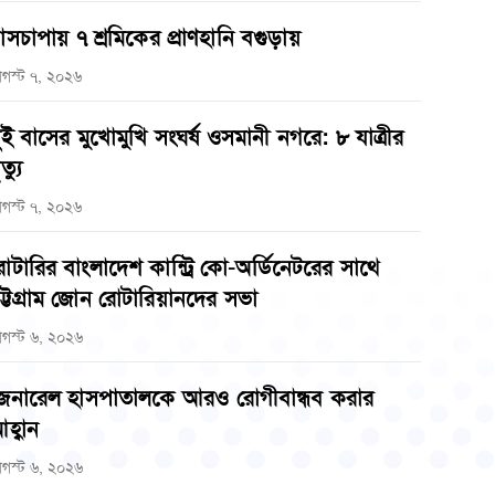
াসচাপায় ৭ শ্রমিকের প্রাণহানি বগুড়ায়
গস্ট ৭, ২০২৬
ুই বাসের মুখোমুখি সংঘর্ষ ওসমানী নগরে: ৮ যাত্রীর
ত্যু
গস্ট ৭, ২০২৬
োটারির বাংলাদেশ কান্ট্রি কো-অর্ডিনেটরের সাথে
ট্টগ্রাম জোন রোটারিয়ানদের সভা
গস্ট ৬, ২০২৬
েনারেল হাসপাতালকে আরও রোগীবান্ধব করার
হ্বান
গস্ট ৬, ২০২৬