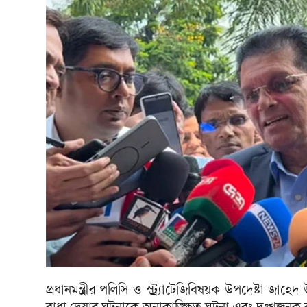
প্রধানমন্ত্রীর পলিসি ও স্ট্র্যাটেজিবিষয়ক উপদেষ্টা জাহে
বাধা দেয়ার ঘটনা‌কে অনাকাঙ্ক্ষিত ঘটনা এবং দুঃখজনক ব‌লে ম