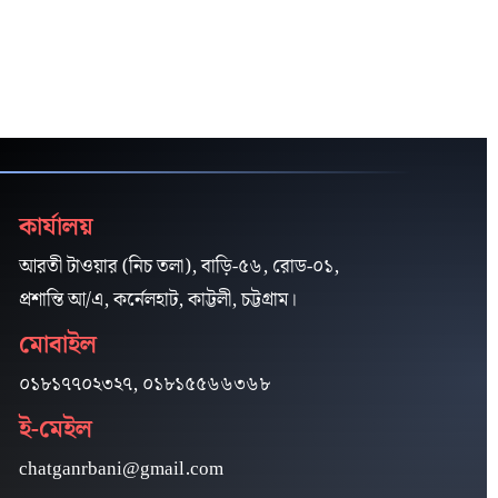
কার্যালয়
আরতী টাওয়ার (নিচ তলা), বাড়ি-৫৬, রোড-০১,
প্রশান্তি আ/এ, কর্নেলহাট, কাট্টলী, চট্টগ্রাম।
মোবাইল
০১৮১৭৭০২৩২৭, ০১৮১৫৫৬৬৩৬৮
ই-মেইল
chatganrbani@gmail.com