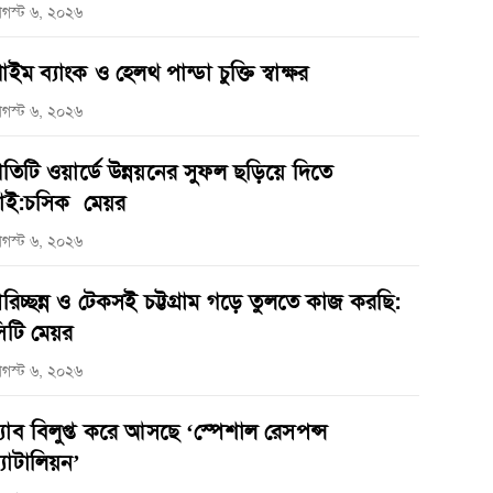
গস্ট ৬, ২০২৬
্রাইম ব্যাংক ও হেলথ পান্ডা চুক্তি স্বাক্ষর
গস্ট ৬, ২০২৬
্রতিটি ওয়ার্ডে উন্নয়নের সুফল ছড়িয়ে দিতে
াই:চসিক মেয়র
গস্ট ৬, ২০২৬
রিচ্ছন্ন ও টেকসই চট্টগ্রাম গড়ে তুলতে কাজ করছি:
িটি মেয়র
গস্ট ৬, ২০২৬
‌্যাব বিলুপ্ত করে আসছে ‘স্পেশাল রেসপন্স
্যাটালিয়ন’