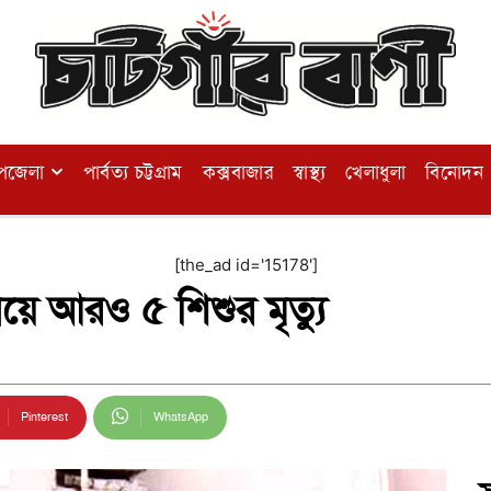
পজেলা
পার্বত্য চট্টগ্রাম
কক্সবাজার
স্বাস্থ্য
খেলাধুলা
বিনোদন
[the_ad id='15178']
য়ে আরও ৫ শিশুর মৃত্যু
Pinterest
WhatsApp