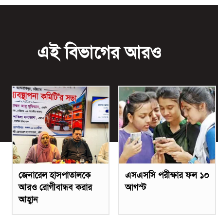
এই বিভাগের আরও
জেনারেল হাসপাতালকে
এসএসসি পরীক্ষার ফল ১০
আরও রোগীবান্ধব করার
আগস্ট
আহ্বান