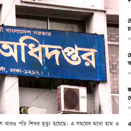
স
র
চ
আ
জ
আ
আ
জ
ন
আ
ে আরও পাঁচ শিশুর মৃত্যু হয়েছে। এ সময়ের মধ্যে হাম ও
এ