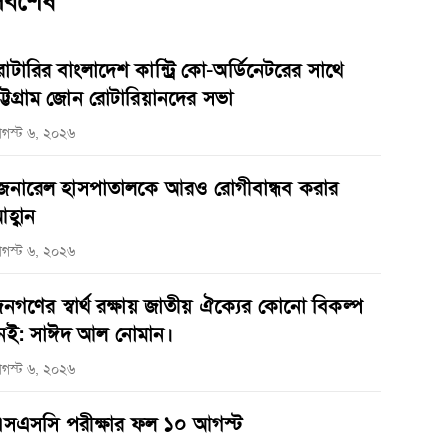
র্বশেষ
োটারির বাংলাদেশ কান্ট্রি কো-অর্ডিনেটরের সাথে
ট্টগ্রাম জোন রোটারিয়ানদের সভা
গস্ট ৬, ২০২৬
েনারেল হাসপাতালকে আরও রোগীবান্ধব করার
হ্বান
গস্ট ৬, ২০২৬
নগণের স্বার্থ রক্ষায় জাতীয় ঐক্যের কোনো বিকল্প
েই: সাঈদ আল নোমান।
গস্ট ৬, ২০২৬
সএসসি পরীক্ষার ফল ১০ আগস্ট