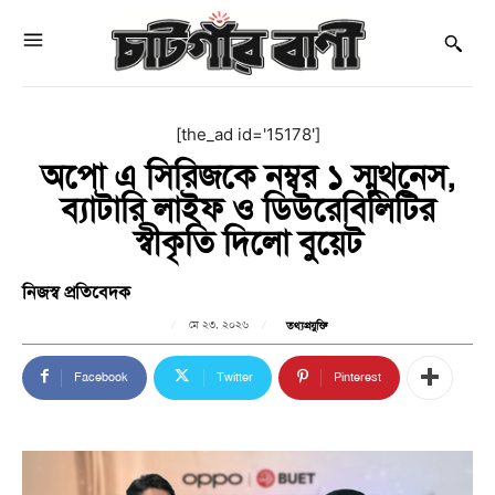
[the_ad id='15178']
অপো এ সিরিজকে নম্বর ১ স্মুথনেস,
ব্যাটারি লাইফ ও ডিউরেবিলিটির
স্বীকৃতি দিলো বুয়েট
নিজস্ব প্রতিবেদক
মে ২৩, ২০২৬
তথ্যপ্রযুক্তি
Facebook
Twitter
Pinterest