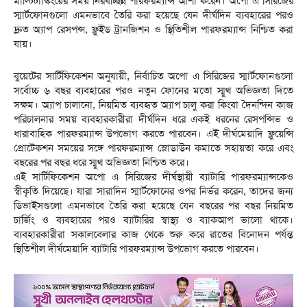
মাল্টিটাস্কিংয়ের সময় নিরবচ্ছিন্ন পারফরম্যান্স আশা করেন। অপো এ সিরিজের
স্মার্টফোনগুলো এমনভাবে তৈরি করা হয়েছে যেন দীর্ঘদিন ব্যবহারের পরও
দ্রুত অ্যাপ রেসপন্স, ফ্লুইড ট্রানজিশন ও স্থিতিশীল পারফরম্যান্স নিশ্চিত করা
যায়।
বুয়েটের সার্টিফিকেশন অনুযায়ী, নির্বাচিত অপো এ সিরিজের স্মার্টফোনগুলো
সর্বোচ্চ ৬ বছর ব্যবহারের পরও নতুন ফোনের মতো স্মুথ অভিজ্ঞতা দিতে
সক্ষম। অ্যাপ চালানো, নিয়মিত ব্যবহৃত অ্যাপ চালু করা কিংবা দৈনন্দিন কাজ
পরিচালনার সময় ব্যবহারকারীরা দীর্ঘদিন ধরে একই ধরনের রেসপন্সিভ ও
ধারাবাহিক পারফরম্যান্স উপভোগ করতে পারবেন। এই দীর্ঘমেয়াদি ফ্লুয়েন্সি
প্রোটেকশন সময়ের সঙ্গে পারফরম্যান্স স্লোডাউন কমাতে সহায়তা করে এবং
বছরের পর বছর ধরে স্মুথ অভিজ্ঞতা নিশ্চিত করে।
এই সার্টিফিকেশন অপো এ সিরিজের দীর্ঘস্থায়ী ব্যাটারি পারফরম্যান্সকেও
স্বীকৃতি দিয়েছে। যারা সারাদিন স্মার্টফোনের ওপর নির্ভর করেন, তাদের জন্য
ডিভাইসগুলো এমনভাবে তৈরি করা হয়েছে যেন বছরের পর বছর নিয়মিত
চার্জিং ও ব্যবহারের পরও ব্যাটারির স্বাস্থ্য ও ব্যাকআপ ভালো থাকে।
ব্যবহারকারীরা সকালবেলার কাজ থেকে শুরু করে রাতের বিনোদন পর্যন্ত
স্থিতিশীল দীর্ঘমেয়াদি ব্যাটারি পারফরম্যান্স উপভোগ করতে পারবেন।