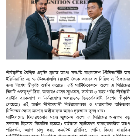
শীর্ষস্থানীয় বৈশ্বিক প্রযুক্তি ব্র্যান্ড অপো সম্প্রতি বাংলাদেশ ইউনিভার্সিটি অব
ইঞ্জিনিয়ারিং অ্যান্ড টেকনোলজি (বুয়েট) থেকে তাদের এ সিরিজ স্মার্টফোনের
জন্য বিশেষ স্বীকৃতি অর্জন করেছে। এই সার্টিফিকেশনে অপো এ সিরিজের
তিনটি গুরুত্বপূর্ণ দিক, কালারওএসের স্মুথনেস, সর্বোচ্চ ৬ বছর পর্যন্ত দীর্ঘস্থায়ী
ব্যাটারি ব্যাকআপ ও নির্ভরযোগ্য অলরাউন্ড ডিউরেবিলিটি, বিশেষ স্বীকৃতি
পেয়েছে। এই অর্জন দীর্ঘমেয়াদী নির্ভরযোগ্যতা ও ধারাবাহিক অভিজ্ঞতা
নিশ্চিতের ক্ষেত্রে অপোর অঙ্গীকারকে আরও দৃঢ়ভাবে তুলে ধরে।
সার্টিফায়েড ফিচারগুলোর মধ্যে স্মুথনেস অপো এ সিরিজের অন্যতম বড়
সক্ষমতা হিসেবে বিবেচিত হয়েছে। বর্তমানে স্মার্টফোন ব্যবহারকারীরা অ্যাপ
পরিবর্তন, অ্যাপ চালু করা, কনটেন্ট ব্রাউজিং, গেমিং কিংবা সারাদিন