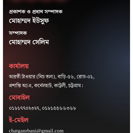
প্রকাশক ও প্রধান সম্পাদক
মোহাম্মদ ইউসুফ
সম্পাদক
মোহাম্মদ সেলিম
কার্যালয়
আরতী টাওয়ার (নিচ তলা), বাড়ি-৫৬, রোড-০১,
প্রশান্তি আ/এ, কর্নেলহাট, কাট্টলী, চট্টগ্রাম।
মোবাইল
০১৮১৭৭০২৩২৭, ০১৮১৫৫৬৬৩৬৮
ই-মেইল
chatganrbani@gmail.com