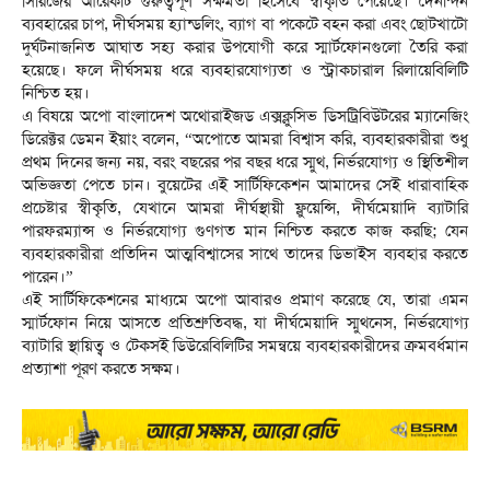
সিরিজের আরেকটি গুরুত্বপূর্ণ সক্ষমতা হিসেবে স্বীকৃতি পেয়েছে। দৈনন্দিন
ব্যবহারের চাপ, দীর্ঘসময় হ্যান্ডলিং, ব্যাগ বা পকেটে বহন করা এবং ছোটখাটো
দুর্ঘটনাজনিত আঘাত সহ্য করার উপযোগী করে স্মার্টফোনগুলো তৈরি করা
হয়েছে। ফলে দীর্ঘসময় ধরে ব্যবহারযোগ্যতা ও স্ট্রাকচারাল রিলায়েবিলিটি
নিশ্চিত হয়।
এ বিষয়ে অপো বাংলাদেশ অথোরাইজড এক্সক্লুসিভ ডিসট্রিবিউটরের ম্যানেজিং
ডিরেক্টর ডেমন ইয়াং বলেন, “অপোতে আমরা বিশ্বাস করি, ব্যবহারকারীরা শুধু
প্রথম দিনের জন্য নয়, বরং বছরের পর বছর ধরে স্মুথ, নির্ভরযোগ্য ও স্থিতিশীল
অভিজ্ঞতা পেতে চান। বুয়েটের এই সার্টিফিকেশন আমাদের সেই ধারাবাহিক
প্রচেষ্টার স্বীকৃতি, যেখানে আমরা দীর্ঘস্থায়ী ফ্লুয়েন্সি, দীর্ঘমেয়াদি ব্যাটারি
পারফরম্যান্স ও নির্ভরযোগ্য গুণগত মান নিশ্চিত করতে কাজ করছি; যেন
ব্যবহারকারীরা প্রতিদিন আত্মবিশ্বাসের সাথে তাদের ডিভাইস ব্যবহার করতে
পারেন।”
এই সার্টিফিকেশনের মাধ্যমে অপো আবারও প্রমাণ করেছে যে, তারা এমন
স্মার্টফোন নিয়ে আসতে প্রতিশ্রুতিবদ্ধ, যা দীর্ঘমেয়াদি স্মুথনেস, নির্ভরযোগ্য
ব্যাটারি স্থায়িত্ব ও টেকসই ডিউরেবিলিটির সমন্বয়ে ব্যবহারকারীদের ক্রমবর্ধমান
প্রত্যাশা পূরণ করতে সক্ষম।