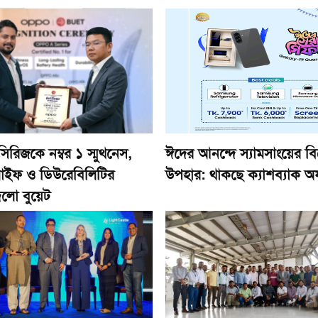
রিজকে নম্বর ১ স্মুথনেস,
ঈদের আনন্দে স্যামসাংয়ের ব
 লাইফ ও ডিউরেবিলিটির
উপহার: থাকছে ক্যাশব্যাক অ
দিলো বুয়েট