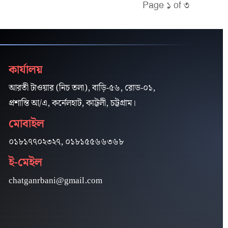
Page ১ of ৩
কার্যালয়
আরতী টাওয়ার (নিচ তলা), বাড়ি-৫৬, রোড-০১,
প্রশান্তি আ/এ, কর্নেলহাট, কাট্টলী, চট্টগ্রাম।
মোবাইল
০১৮১৭৭০২৩২৭, ০১৮১৫৫৬৬৩৬৮
ই-মেইল
chatganrbani@gmail.com