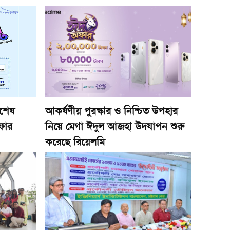
িশেষ
আকর্ষণীয় পুরস্কার ও নিশ্চিত উপহার
ফার
নিয়ে মেগা ঈদুল আজহা উদযাপন শুরু
করেছে রিয়েলমি