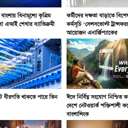
বাংলায় বিনামূল্যে কৃত্রিম
কর্মীদের দক্ষতা বাড়াতে বিশেষ
তা বা এআই শেখার ব্যাতিক্রমী
কর্মসূচি ‘সেলসভোল্ট ট্রান্সফ
আয়োজন এনার্জিপ্যাকের
টে ধীরগতি থাকতে পারে তিন
ঈদে নির্বিঘ্ন সংযোগ নিশ্চিত 
দেশে নেটওয়ার্ক শক্তিশালী ক
বাংলালিংক