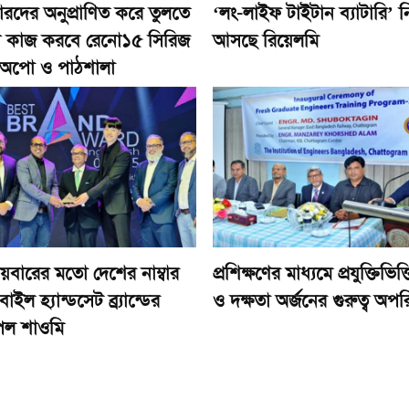
ারদের অনুপ্রাণিত করে তুলতে
‘লং-লাইফ টাইটান ব্যাটারি’ ন
কাজ করবে রেনো১৫ সিরিজ
আসছে রিয়েলমি
অপো ও পাঠশালা
তীয়বারের মতো দেশের নাম্বার
প্রশিক্ষণের মাধ্যমে প্রযুক্তিভিত্
ইল হ্যান্ডসেট ব্র্যান্ডের
ও দক্ষতা অর্জনের গুরুত্ব অপ
পেল শাওমি