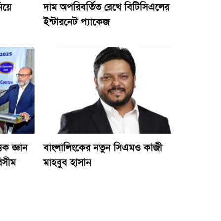
িয়ে
দাম অপরিবর্তিত রেখে বিটিসিএলের
ইন্টারনেট প্যাকেজ
তিক জ্ঞান
বাংলালিংকের নতুন সিএমও কাজী
রিসীম
মাহবুব হাসান