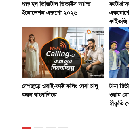
শুরু হল ডিজিটাল ডিভাইস অ্যান্ড
ফটোগ্রাফ
ইনোভেশন এক্সপো ২০২৬
একযোগে 
ফাইভজি 
দেশজুড়ে ওয়াই-ফাই কলিং সেবা চালু
টানা দ্বি
করল বাংলালিংক
ওয়ান মোবা
স্বীকৃতি 