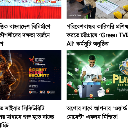
িত্তিক বাংলাদেশ বিনির্মাণে
পরিবেশবান্ধব কারিগরি প্রশিক্
কৌশলীদের দক্ষতা অর্জনে
করতে চট্টগ্রামে ‘Green TV
োপ
All’ কর্মসূচি অনুষ্ঠিত
ভ সাইবার সিকিউরিটি
অপোর সাথে আপনার ‘ওয়ার্ল্ড
র মাধ্যমে শুরু হতে যাচ্ছে
মোমেন্ট’ একদম নিশ্চিত!
ামিট