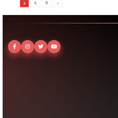
১
২
৩