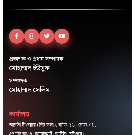
প্রকাশক ও প্রধান সম্পাদক
মোহাম্মদ ইউসুফ
সম্পাদক
মোহাম্মদ সেলিম
কার্যালয়
আরতী টাওয়ার (নিচ তলা), বাড়ি-৫৬, রোড-০১,
প্রশান্তি আ/এ, কর্নেলহাট, কাট্টলী, চট্টগ্রাম।