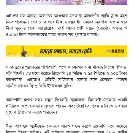
এই ঈদ-উল-আযহা অফারের আওতায় ক্রেতারা আকর্ষণীয় লাকি ড্রতে অংশ
নিতে পারবেন। যেখানে ২ লাখ টাকা মূল্যের ঈদ কোরবানির গরু, ৮০ হাজার
টাকা মূল্যের হোম অ্যাপ্লায়েন্স, বাই ওয়ান গেট ওয়ান (বোগো) অফার ও
৫,০০০ টাকা ক্যাশব্যাকের মতো দারুণ সব পুরস্কার থাকছে।
লাকি ড্রয়ের পুরস্কারের পাশাপাশি, প্রত্যেক ক্রেতার জন্য থাকছে বিশেষ ‘শিওর-
শট’ গিফট। এর মধ্যে রয়েছে রিয়েলমি ১৪ সিরিজ ও ১৫ সিরিজে ২,০০০ টাকা
ক্যাশব্যাক। এছাড়াও, প্রতিটি স্মার্টফোন কেনার সঙ্গে ক্রেতারা পাচ্ছেন
গ্রামীণফোনের ফ্রি ৫ জিবি ইন্টারনেট সুবিধা।
ক্যাম্পেইন চলার সময় নতুন রিয়েলমি স্মার্টফোন কিনলেই ক্রেতারা একটি
লটারিতে অংশ নেওয়ার সুযোগ পাবেন এবং উল্লেখিত পুরস্কার জিতে নেওয়ার
সুযোগ উপভোগ করতে পারবেন।
ঈদুল আজহায় স্মার্টফোন কেনাকে আরও সহজ করতে রিয়েলমি নিয়ে এসেছে
বিশেষ টপপে সুবিধা। এই সুবিধার আওতায় ক্রেতারা মাত্র ২০% ডাউন