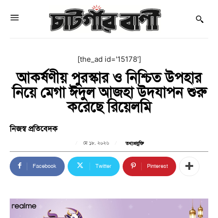
[the_ad id='15178']
আকর্ষণীয় পুরস্কার ও নিশ্চিত উপহার
নিয়ে মেগা ঈদুল আজহা উদযাপন শুরু
করেছে রিয়েলমি
নিজস্ব প্রতিবেদক
মে ১৮, ২০২৬
তথ্যপ্রযুক্তি
Facebook
Twitter
Pinterest