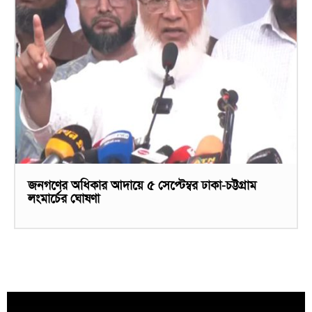
জনগণের অধিকার আদায়ে ৫ সেপ্টেম্বর ঢাকা-চট্টগ্রাম
লংমার্চের ঘোষণা