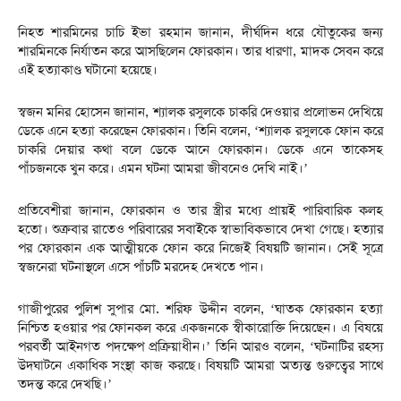
নিহত শারমিনের চাচি ইভা রহমান জানান, দীর্ঘদিন ধরে যৌতুকের জন্য
শারমিনকে নির্যাতন করে আসছিলেন ফোরকান। তার ধারণা, মাদক সেবন করে
এই হত্যাকাণ্ড ঘটানো হয়েছে।
স্বজন মনির হোসেন জানান, শ্যালক রসুলকে চাকরি দেওয়ার প্রলোভন দেখিয়ে
ডেকে এনে হত্যা করেছেন ফোরকান। তিনি বলেন, ‘শ্যালক রসুলকে ফোন করে
চাকরি দেয়ার কথা বলে ডেকে আনে ফোরকান। ডেকে এনে তাকেসহ
পাঁচজনকে খুন করে। এমন ঘটনা আমরা জীবনেও দেখি নাই।’
প্রতিবেশীরা জানান, ফোরকান ও তার স্ত্রীর মধ্যে প্রায়ই পারিবারিক কলহ
হতো। শুক্রবার রাতেও পরিবারের সবাইকে স্বাভাবিকভাবে দেখা গেছে। হত্যার
পর ফোরকান এক আত্মীয়কে ফোন করে নিজেই বিষয়টি জানান। সেই সূত্রে
স্বজনেরা ঘটনাস্থলে এসে পাঁচটি মরদেহ দেখতে পান।
গাজীপুরের পুলিশ সুপার মো. শরিফ উদ্দীন বলেন, ‘ঘাতক ফোরকান হত্যা
নিশ্চিত হওয়ার পর ফোনকল করে একজনকে স্বীকারোক্তি দিয়েছেন। এ বিষয়ে
পরবর্তী আইনগত পদক্ষেপ প্রক্রিয়াধীন।’ তিনি আরও বলেন, ‘ঘটনাটির রহস্য
উদ্ঘাটনে একাধিক সংস্থা কাজ করছে। বিষয়টি আমরা অত্যন্ত গুরুত্বের সাথে
তদন্ত করে দেখছি।’