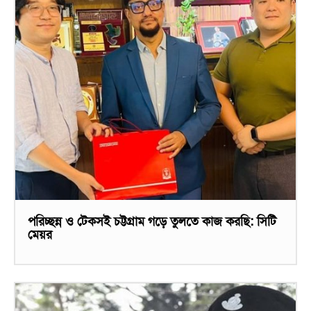
পরিচ্ছন্ন ও টেকসই চট্টগ্রাম গড়ে তুলতে কাজ করছি: সিটি
মেয়র