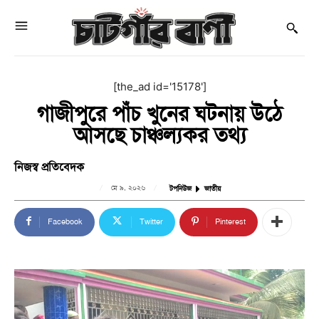
[the_ad id='15178']
গাজীপুরে পাঁচ খুনের ঘটনায় উঠে
আসছে চাঞ্চল্যকর তথ্য
নিজস্ব প্রতিবেদক
মে ৯, ২০২৬
টপনিউজ
জাতীয়
Facebook
Twitter
Pinterest