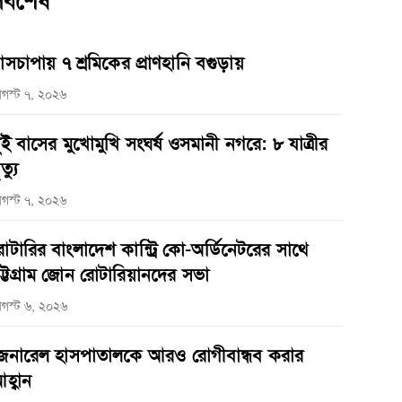
র্বশেষ
াসচাপায় ৭ শ্রমিকের প্রাণহানি বগুড়ায়
গস্ট ৭, ২০২৬
ুই বাসের মুখোমুখি সংঘর্ষ ওসমানী নগরে: ৮ যাত্রীর
ত্যু
গস্ট ৭, ২০২৬
োটারির বাংলাদেশ কান্ট্রি কো-অর্ডিনেটরের সাথে
ট্টগ্রাম জোন রোটারিয়ানদের সভা
গস্ট ৬, ২০২৬
েনারেল হাসপাতালকে আরও রোগীবান্ধব করার
হ্বান