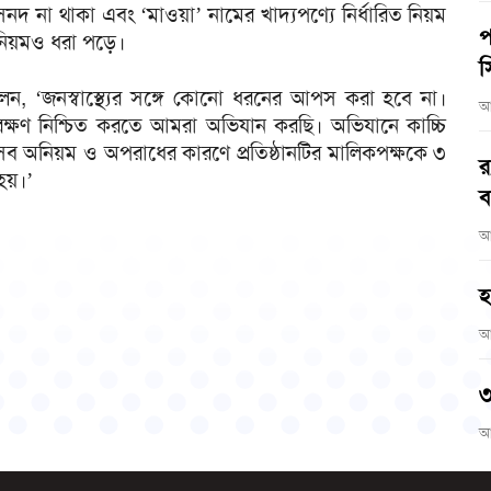
্য সনদ না থাকা এবং ‘মাওয়া’ নামের খাদ্যপণ্যে নির্ধারিত নিয়ম
প
অনিয়মও ধরা পড়ে।
স
ক বলেন, ‘জনস্বাস্থ্যের সঙ্গে কোনো ধরনের আপস করা হবে না।
আ
ংরক্ষণ নিশ্চিত করতে আমরা অভিযান করছি। অভিযানে কাচ্চি
এসব অনিয়ম ও অপরাধের কারণে প্রতিষ্ঠানটির মালিকপক্ষকে ৩
র
হয়।’
ব
আ
হ
আ
৩
আ