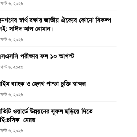
গস্ট ৬, ২০২৬
নগণের স্বার্থ রক্ষায় জাতীয় ঐক্যের কোনো বিকল্প
েই: সাঈদ আল নোমান।
গস্ট ৬, ২০২৬
সএসসি পরীক্ষার ফল ১০ আগস্ট
গস্ট ৬, ২০২৬
্রাইম ব্যাংক ও হেলথ পান্ডা চুক্তি স্বাক্ষর
গস্ট ৬, ২০২৬
্রতিটি ওয়ার্ডে উন্নয়নের সুফল ছড়িয়ে দিতে
াই:চসিক মেয়র
গস্ট ৬, ২০২৬