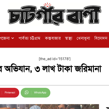
পজেলা
পার্বত্য চট্টগ্রাম
কক্সবাজার
স্বাস্থ্য
খেলাধুলা
বিনোদন
[the_ad id='15178']
ের অভিযান, ৩ লাখ টাকা জরিমানা
Pinterest
WhatsApp