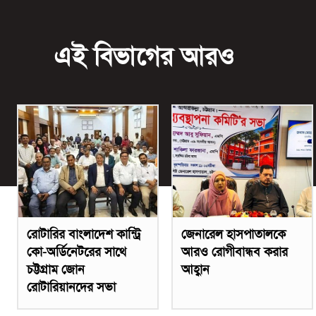
এই বিভাগের আরও
রোটারির বাংলাদেশ কান্ট্রি
জেনারেল হাসপাতালকে
কো-অর্ডিনেটরের সাথে
আরও রোগীবান্ধব করার
চট্টগ্রাম জোন
আহ্বান
রোটারিয়ানদের সভা