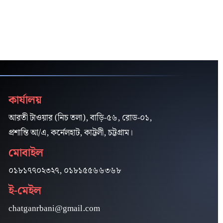
কার্যালয়
আরতী টাওয়ার (নিচ তলা), বাড়ি-৫৬, রোড-০১,
প্রশান্তি আ/এ, কর্নেলহাট, কাট্টলী, চট্টগ্রাম।
মোবাইল
০১৮১৭৭০২৩২৭, ০১৮১৫৫৬৬৩৬৮
ই-মেইল
chatganrbani@gmail.com