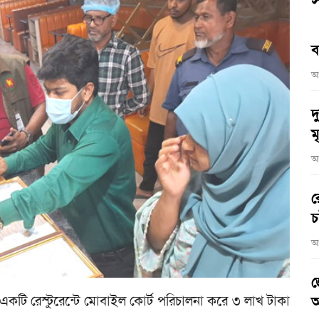
স
ব
আ
দ
মৃ
আ
র
চ
আ
জ
 একটি রেস্টুরেন্টে মোবাইল কোর্ট পরিচালনা করে ৩ লাখ টাকা
আ