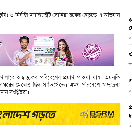
আ
ি) ও নির্বাহী ম্যাজিস্ট্রেট সোনিয়া হকের নেতৃত্বে এ অভিযান
জ
ন
আ
এ
আ
্ষণাগারে অস্বাস্থ্যকর পরিবেশের প্রমাণ পাওয়া যায়। এমনকি
প
াঘরের মেঝেও ছিল স্যাঁতসেঁতে। এমন পরিবেশে খাদ্যদ্রব্য
ানান সংশ্লিষ্টরা।
আ
প
চ
আ