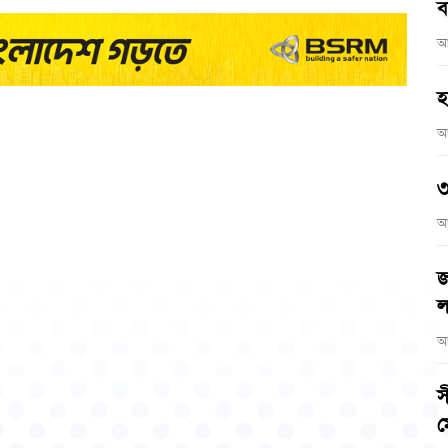
ব
আ
হ
আ
৩
আ
জ
ল
আ
স
ম