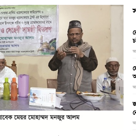
স
র
চ
আ
জ
আ
আ
জ
ন
আ