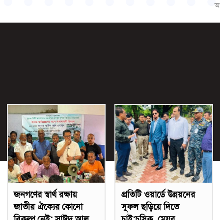
আ
জনগণের স্বার্থ রক্ষায়
প্রতিটি ওয়ার্ডে উন্নয়নের
জাতীয় ঐক্যের কোনো
সুফল ছড়িয়ে দিতে
বিকল্প নেই: সাঈদ আল
চাই:চসিক মেয়র