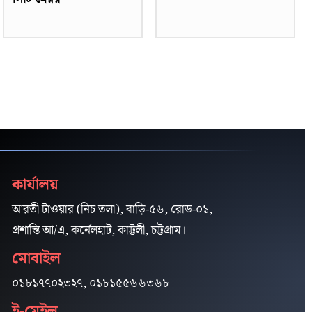
কার্যালয়
আরতী টাওয়ার (নিচ তলা), বাড়ি-৫৬, রোড-০১,
প্রশান্তি আ/এ, কর্নেলহাট, কাট্টলী, চট্টগ্রাম।
মোবাইল
০১৮১৭৭০২৩২৭, ০১৮১৫৫৬৬৩৬৮
ই-মেইল