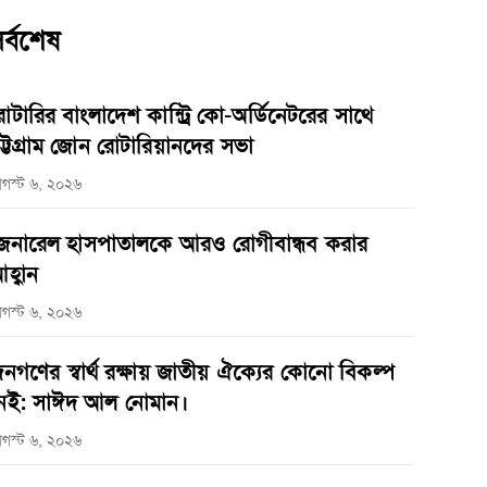
র্বশেষ
োটারির বাংলাদেশ কান্ট্রি কো-অর্ডিনেটরের সাথে
ট্টগ্রাম জোন রোটারিয়ানদের সভা
গস্ট ৬, ২০২৬
েনারেল হাসপাতালকে আরও রোগীবান্ধব করার
হ্বান
গস্ট ৬, ২০২৬
নগণের স্বার্থ রক্ষায় জাতীয় ঐক্যের কোনো বিকল্প
েই: সাঈদ আল নোমান।
গস্ট ৬, ২০২৬