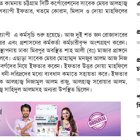
াত কামনায় চট্টগ্রাম সিটি কর্পোরেশনের সাবেক মেয়র আলহাজ্ব
এ
মাসব্যাপী ইফতার, খতমে কোরান, মিলাদ ও দোয়া মাহফিলের
আ
প
ব্যাপী এ কর্মসূচি শুরু হয়েছে। আজ দুই শত জন রোজাদারের
 এবং প্রশাসনের কর্মকর্তা কর্মচারীবৃন্দ অংশগ্রহণ করেন।
আ
পনায় ঢাকা মিরপুর অবস্থিত শাহ আলী (রঃ) মাজার প্রাঙ্গনে
ী চলবে। এছাড়া সাবেক মেয়র মোহাম্মদ মনজুর আলম আজ নিজ
প
িবর্গদের নিয়ে ইফতার করেন। ইফতার উত্তর দোয়া মাহফিলে
চ
নী-দরিদ্রদের মধ্যে ব্যবধান কমাতে সহায়তা করে। ইফতার
আ
েবক আলহাজ্ব নিজামুল আলম রাজু, আলহাজ্ব সরোয়ার আলম,
 সাহিদুল আলমসহ অন্যরা উপস্থিত ছিলেন।
প
স
আ
র