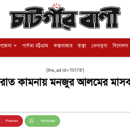
পজেলা
পার্বত্য চট্টগ্রাম
কক্সবাজার
স্বাস্থ্য
খেলাধুলা
বিনোদন
[the_ad id='15178']
েরাত কামনায় মনজুর আলমের মাসব
Pinterest
WhatsApp