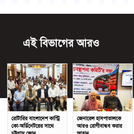
এই বিভাগের আরও
রোটারির বাংলাদেশ কান্ট্রি
জেনারেল হাসপাতালকে
কো-অর্ডিনেটরের সাথে
আরও রোগীবান্ধব করার
চট্টগ্রাম জোন
আহ্বান