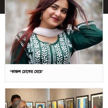
‘কাজল চোখের মেয়ে’