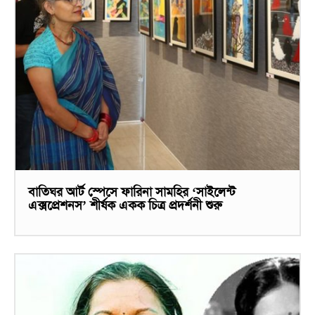
বাতিঘর আর্ট স্পেসে ফারিনা সামহির ‘সাইলেন্ট
এক্সপ্রেশনস’ শীর্ষক একক চিত্র প্রদর্শনী শুরু