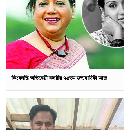
কিংবদন্তি অভিনেত্রী কবরীর ৭৬তম জন্মবার্ষিকী আজ