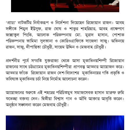
‘প্রাচ্য’ নাটকটির নির্বাকরূপ ও নির্দেশনা দিয়েছেন রিজোয়ান রাজন। আবহ
সঙ্গীতে শিমুল ইউসুফ, রাজ ঘোষ ও শাকুর শাহরিয়ার, আবহ প্রক্ষেপণে
জান্নাতুল পিংকি, আলোক পরিকল্পনায় মো. মুরাদ হাসান, পোশাক
পরিকল্পনায় তামিমা সুলতানা ও কোরিওগ্রাফিতে সাজেদা সাজু। অভিনয়ে
রাজন, সাজু, দীপান্বিতা চৌধুরী, সায়েম উদ্দিন ও মেজবাহ চৌধুরী।
প্রদর্শনীর পূর্বে সম্প্রতি যুক্তরাজ্য থেকে আসা মূকাভিনয়শিল্পী রিজোয়ান
রাজনের সাথে চট্টগ্রামের মূকাভিনয়শিল্পীরা প্রাণবন্ত আড্ডার আয়োজন করে।
আড্ডার ফাঁকে রিজোয়ান রাজন দেশ-বিদেশের মূকাভিনয়ের গতি প্রকৃতি ও
ভবিষ্যত মূকাভিনয় চর্চা নিয়ে নির্মোহ আলোচনা করেন।
আয়োজনের শুরুতে এই শহরের পরিচিতমুখ সমাজসেবক হাসান মারুফ রুমি
শুভেচ্ছা বক্তব্য দেন। দ্বিতীয়া বিশ্বাস গান ও আঁখি আক্তার আবৃত্তি করেন।
অনুষ্ঠান সঞ্চালনা করেন মেজবাহ চৌধুরী।