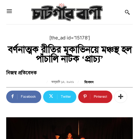
[the_ad id='15178']
বর্ণনাত্মক রীতির মূকাভিনয়ে মঞ্চস্থ হল
পাঁচালি নাটক ‘প্রাচ্য’
নিজস্ব প্রতিবেদক
জানুয়ারি ১২, ২০২৬
বিনোদন
Facebook
Twitter
Pinterest