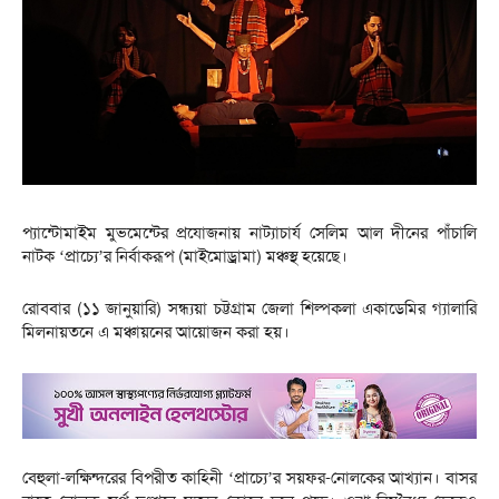
প্যান্টোমাইম মুভমেন্টের প্রযোজনায় নাট্যাচার্য সেলিম আল দীনের পাঁচালি
নাটক ‘প্রাচ্যে’র নির্বাকরূপ (মাইমোড্রামা) মঞ্চস্থ হয়েছে।
রোববার (১১ জানুয়ারি) সন্ধ্যয়া চট্টগ্রাম জেলা শিল্পকলা একাডেমির গ্যালারি
মিলনায়তনে এ মঞ্চায়নের আয়োজন করা হয়।
বেহুলা-লক্ষিন্দরের বিপরীত কাহিনী ‘প্রাচ্যে’র সয়ফর-নোলকের আখ্যান। বাসর