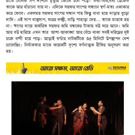
রাতে নোলক সর্প দংশনে মৃত্যুর কোলে ঢলে পড়ে। ওঝা-বিষবৈধ্য ডেকেও
তাকে আর বাঁচানো যায় না। এদিকে সয়ফর সাপের সন্ধানে স্বর্গ-মত্য একাকার
করে ফেলে। একসময় সয়ফর সাপের সন্ধান পায় কিন্তু বাধা হয়ে দাড়ায় বুড়ো
দাদি। এই সাপ বাস্তুসাপ, ঘরের লক্ষ্মী, বাড়ি পাহাড়া দেয়… তাকে মারতে হয়
না। ঋণের দায়ে জর্জরিত সয়ফর জমি বন্ধকের টাকায় বউ ঘরে আনে। জমি
আর বউ হারিয়ে এখন তার আশা-আকাঙ্খা আর বেঁচে থাকা সবই দরিদ্রের দুষ্ট
চক্রে বন্দী হয়ে পড়ে। আড়াই ঘণ্টার নাটকটিকে ৩৫ মিনিটে উপস্থাপন বেশ
চ্যালেঞ্জিং। নির্বাকতার মাঝে কয়েকটি দৃশ্যে বর্ণনাত্মক রীতির অনুসরণ করা
হয়।