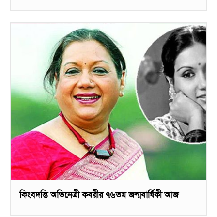
কিংবদন্তি অভিনেত্রী কবরীর ৭৬তম জন্মবার্ষিকী আজ