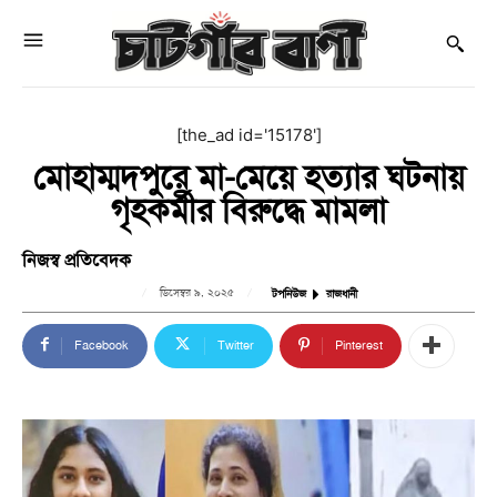
[the_ad id='15178']
মোহাম্মদপুরে মা-মেয়ে হত্যার ঘটনায়
গৃহকর্মীর বিরুদ্ধে মামলা
নিজস্ব প্রতিবেদক
ডিসেম্বর ৯, ২০২৫
টপনিউজ
রাজধানী
Facebook
Twitter
Pinterest