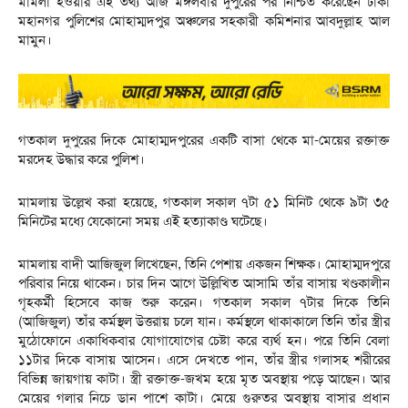
মামলা হওয়ার এই তথ্য আজ মঙ্গলবার দুপুরের পর নিশ্চিত করেছেন ঢাকা
মহানগর পুলিশের মোহাম্মদপুর অঞ্চলের সহকারী কমিশনার আবদুল্লাহ আল
মামুন।
গতকাল দুপুরের দিকে মোহাম্মদপুরের একটি বাসা থেকে মা-মেয়ের রক্তাক্ত
মরদেহ উদ্ধার করে পুলিশ।
মামলায় উল্লেখ করা হয়েছে, গতকাল সকাল ৭টা ৫১ মিনিট থেকে ৯টা ৩৫
মিনিটের মধ্যে যেকোনো সময় এই হত্যাকাণ্ড ঘটেছে।
মামলায় বাদী আজিজুল লিখেছেন, তিনি পেশায় একজন শিক্ষক। মোহাম্মদপুরে
পরিবার নিয়ে থাকেন। চার দিন আগে উল্লিখিত আসামি তাঁর বাসায় খণ্ডকালীন
গৃহকর্মী হিসেবে কাজ শুরু করেন। গতকাল সকাল ৭টার দিকে তিনি
(আজিজুল) তাঁর কর্মস্থল উত্তরায় চলে যান। কর্মস্থলে থাকাকালে তিনি তাঁর স্ত্রীর
মুঠোফোনে একাধিকবার যোগাযোগের চেষ্টা করে ব্যর্থ হন। পরে তিনি বেলা
১১টার দিকে বাসায় আসেন। এসে দেখতে পান, তাঁর স্ত্রীর গলাসহ শরীরের
বিভিন্ন জায়গায় কাটা। স্ত্রী রক্তাক্ত-জখম হয়ে মৃত অবস্থায় পড়ে আছেন। আর
মেয়ের গলার নিচে ডান পাশে কাটা। মেয়ে গুরুতর অবস্থায় বাসার প্রধান