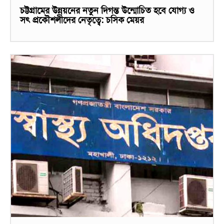
চট্টগ্রামের উন্নয়নের নতুন দিগন্ত উন্মোচিত হবে যোগ্য ও
সৎ প্রকৌশলীদের নেতৃত্বে: চসিক মেয়র