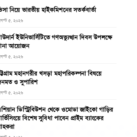
িসা নিয়ে ভারতীয় হাইকমিশনের সতর্কবার্তা
গস্ট ৫, ২০২৬
াউদার্ন ইউনিভার্সিটিতে গণঅভ্যুত্থান দিবস উপলক্ষে
ানা আয়োজন
গস্ট ৫, ২০২৬
ট্টগ্রাম মহানগরীর খসড়া মহাপরিকল্পনা বিষয়ে
নমত ও সুপারিশ
গস্ট ৫, ২০২৬
শিয়ান ডিস্ট্রিবিউশন থেকে ওমোডা জাইকো গাড়ির
ার্ভিসিংয়ে বিশেষ সুবিধা পাবেন প্রাইম ব্যাংকের
্রাহকরা