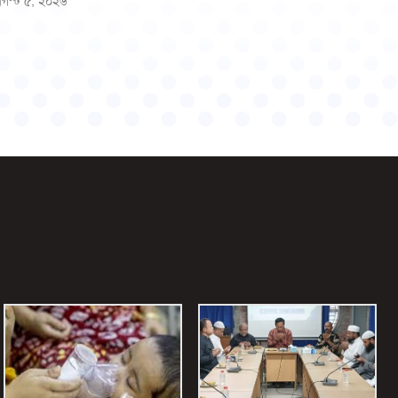
গস্ট ৫, ২০২৬