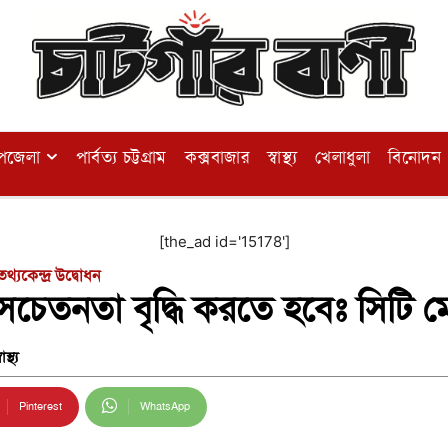
পজেলা
পার্বত্য চট্টগ্রাম
কক্সবাজার
স্বাস্থ্য
খেলাধুলা
বিনোদন
[the_ad id='15178']
্যকেন্দ্র উদ্বোধন
 সচেতনতা বৃদ্ধি করতে হবেঃ সিটি 
বাস্থ্য
Pinterest
WhatsApp