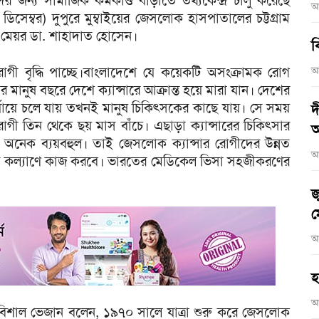
ীদের জন্য সামাজিক কর্মকাণ্ড বাড়াতে তথ্যকেন্দ্র চালু করেছে
আ
েম্বর) দুপুরে মুম্বাইয়ের জেসলোক হাসপাতালের চট্টগ্রাম
ের মেয়র ডা. শাহাদাত হোসেন।
ব
 রোগী বৃদ্ধি পাচ্ছে।বাংলাদেশে যে কয়েকটি অসংক্রামক রোগ
আ
ার মানুষ বছরে দেশে ক্যান্সারে আক্রান্ত হয়ে মারা যান। দেশের
্থ পর্যায়ে চলে যায় তখনই মানুষ চিকিৎসকের কাছে যায়। সে সময়
দ
ী তিন থেকে ছয় মাস বাঁচে। এছাড়া ক্যান্সারের চিকিৎসার
আ
খরচ অনেক ব্যয়বহুল। তাই জেসলোক ক্যান্সার রোগীদের উন্নত
আ
ীদের কল্যাণে কাজ করবে। ভারতের মেডিকেল ভিসা সহজীকরণের
জ
ম
আ
হ
আ
 বিশাল ভেজান বলেন, ১৯৭০ সালে যাত্রা শুরু করে জেসলোক