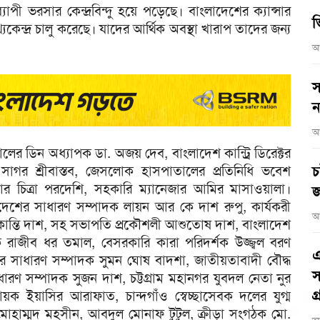
যাপী ভরসার কেন্দ্রবিন্দু হয়ে পড়েছে। বাংলাদেশের ক্যান্সার
ভ
ন্দ্র চালু করেছে। যাদের আর্থিক অবস্থা খারাপ তাদের জন্য
আ
স
ন
আ
লের ডিন অধ্যাপক ডা. অজয় দেব, বাংলাদেশ কান্ট্রি ডিরেক্টর
ন, সাগর শ্রীবাস্তব, জেসলোক হাসপাতালের প্রতিনিধি ভবেশ
চ
র চিত্রা পরদেশি, সহকারি ম্যানেজার আমির মাসাওয়ালা।
জ
ংলাদেশের সাধারণ সম্পাদক লায়ন আর কে দাশ রুপু, কার্যকরী
আ
ান্তি দাশ, সহ সভাপতি প্রকৌশলী আশুতোষ দাশ, বাংলাদেশ
্পাদক রাজীব ধর তমাল, বেসরকারি কারা পরিদর্শক উজ্জ্বল বরণ
এ
সঙ্গের সাধারণ সম্পাদক সুমন ঘোষ বাদশা, জাতীয়তাবাদী বৌদ্ধ
স
ারণ সম্পাদক সুজন দাশ, চট্টগ্রাম মহানগর যুবদল নেতা নুর
গ
ায়ক ইয়াসির আরাফাত, চান্দগাঁও স্বেচ্ছাসেবক দলের যুগ্ম
তা মোহাম্মদ মহসীন, আবদুল মোনাফ টুটুল, ক্রীড়া সংগঠক মো.