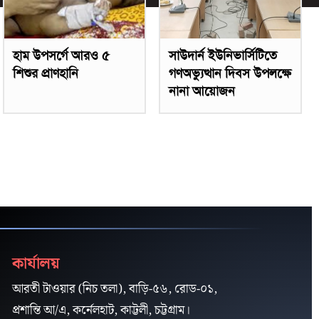
হাম উপসর্গে আরও ৫
সাউদার্ন ইউনিভার্সিটিতে
শিশুর প্রাণহানি
গণঅভ্যুত্থান দিবস উপলক্ষে
নানা আয়োজন
কার্যালয়
আরতী টাওয়ার (নিচ তলা), বাড়ি-৫৬, রোড-০১,
প্রশান্তি আ/এ, কর্নেলহাট, কাট্টলী, চট্টগ্রাম।