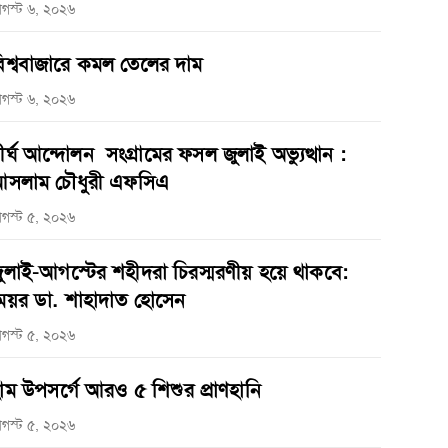
গস্ট ৬, ২০২৬
িশ্ববাজারে কমল তেলের দাম
গস্ট ৬, ২০২৬
ীর্ঘ আন্দোলন সংগ্রামের ফসল জুলাই অভ্যুত্থান :
সলাম চৌধুরী এফসিএ
গস্ট ৫, ২০২৬
ুলাই-আগস্টের শহীদরা চিরস্মরণীয় হয়ে থাকবে:
েয়র ডা. শাহাদাত হোসেন
গস্ট ৫, ২০২৬
াম উপসর্গে আরও ৫ শিশুর প্রাণহানি
গস্ট ৫, ২০২৬