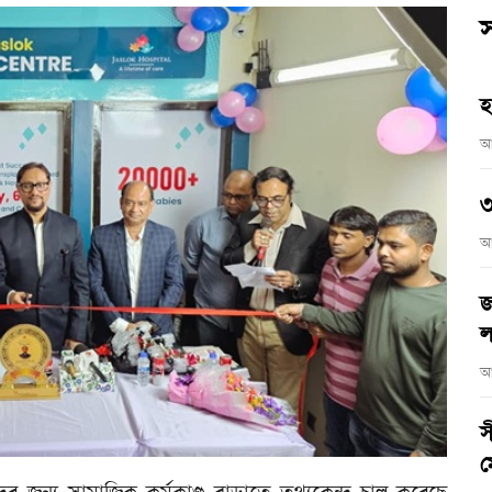
স
হ
আ
৩
আ
জ
ল
আ
স
ম