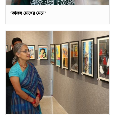
‘কাজল চোখের মেয়ে’