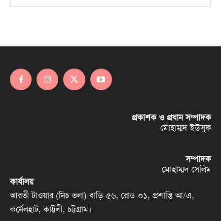
প্রকাশক ও প্রধান সম্পাদক
মোহাম্মদ ইউসুফ
সম্পাদক
মোহাম্মদ সেলিম
কার্যালয়
আরতী টাওয়ার (নিচ তলা) বাড়ি-৫৬, রোড-০১, প্রশান্তি আ/এ,
কর্নেলহাট, কাট্টলী, চট্টগ্রাম।