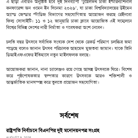
এ ছাড়া এবারও অনুষ্ঠিত হবে দুই দিনব্যাপী ‘টুয়েলভথ ঢাকা ইন্টারন্যাশনাল
কনফারেন্স অন ওমেন ইন সিনেমা ২০২৬’, যা ঢাকা বিশ্ববিদ্যালয়ের উইমেন
অ্যান্ড জেন্ডার স্টাডিজ বিভাগের সহযোগিতায় আয়োজন করছে রেইনবো
ফিল্ম সোসাইটি। ১১ ও ১২ জানুয়ারি ঢাকা ক্লাবে আয়োজিত এই সম্মেলনে
বিশ্বের বিভিন্ন দেশের নারী নির্মাতা ও গবেষকরা অংশ নেবেন।
চলতি বছর উৎসবে সর্বাধিক সংখ্যক দেশ থেকে রেকর্ড পরিমাণ চলচ্চিত্র জমা
পড়েছে বলেও জানান উৎসব পরিচালক আহমেদ মুজতবা জামান। যাকে তিনি
ডিআইএফএফের ইতিহাসে নতুন মাইলফলক বলছে।
আয়োজকরা জানান, নানা চ্যালেঞ্জও রয়ে গেছে আসন্ন উৎসবকে ঘিরে। বিশেষ
করে পৃষ্ঠপোষকতার স্বল্পতার কারণে উৎসবকে আরও শক্তিশালী ও
আন্তর্জাতিক মানসম্পন্ন করে তুলতে প্রয়োজন সহযোগিতা।
সর্বশেষ
রাষ্ট্রপতি নির্বাচনে বিএনপির দুই মনোনয়নপত্র সংগ্রহ
AUGUST 9, 2026