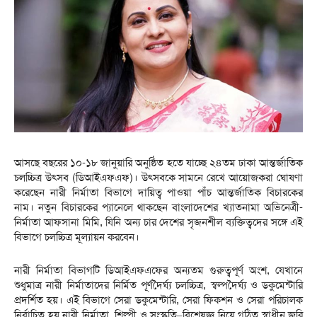
আসছে বছরের ১০-১৮ জানুয়ারি অনুষ্ঠিত হতে যাচ্ছে ২৪তম ঢাকা আন্তর্জাতিক
চলচ্চিত্র উৎসব (ডিআইএফএফ)। উৎসবকে সামনে রেখে আয়োজকরা ঘোষণা
করেছেন নারী নির্মাতা বিভাগে দায়িত্ব পাওয়া পাঁচ আন্তর্জাতিক বিচারকের
নাম। নতুন বিচারকের প্যানেলে থাকছেন বাংলাদেশের খ্যাতনামা অভিনেত্রী-
নির্মাতা আফসানা মিমি, যিনি অন্য চার দেশের সৃজনশীল ব্যক্তিত্বদের সঙ্গে এই
বিভাগে চলচ্চিত্র মূল্যায়ন করবেন।
নারী নির্মাতা বিভাগটি ডিআইএফএফের অন্যতম গুরুত্বপূর্ণ অংশ, যেখানে
শুধুমাত্র নারী নির্মাতাদের নির্মিত পূর্ণদৈর্ঘ্য চলচ্চিত্র, স্বল্পদৈর্ঘ্য ও ডকুমেন্টারি
প্রদর্শিত হয়। এই বিভাগে সেরা ডকুমেন্টারি, সেরা ফিকশন ও সেরা পরিচালক
নির্বাচিত হয় নারী নির্মাতা, শিল্পী ও সংস্কৃতি–বিশেষজ্ঞ নিয়ে গঠিত স্বাধীন জুরি