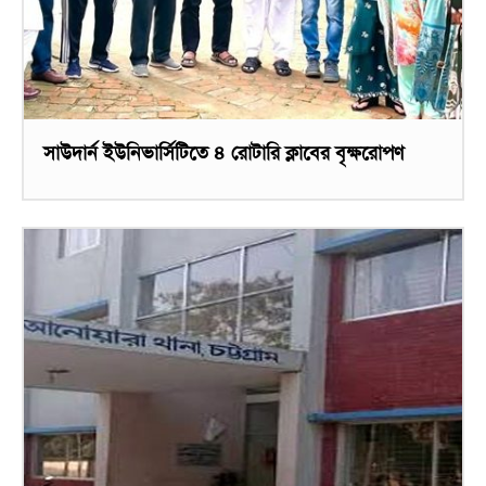
সাউদার্ন ইউনিভার্সিটিতে ৪ রোটারি ক্লাবের বৃক্ষরোপণ