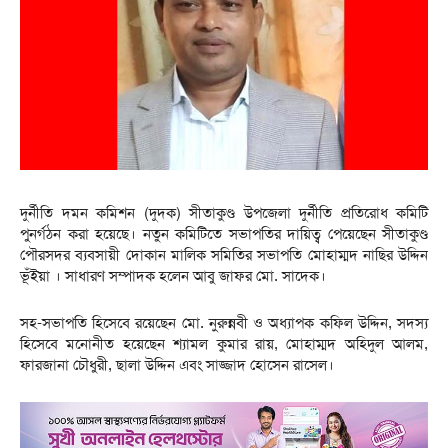
দুর্নীতি দমন কমিশন (দুদক) সীতাকুণ্ড উপজেলা দুর্নীতি প্রতিরোধ কমিটি
পুনর্গঠন করা হয়েছে। নতুন কমিটিতে সভাপতির দায়িত্ব পেয়েছেন সীতাকুণ্ড
পৌরসদর ব্যবসায়ী দোকান মালিক সমিতির সভাপতি মোহাম্মদ নাছির উদ্দিন
ভূঁইয়া । সাধারণ সম্পাদক হলেন আবু জাফর মো. সাদেক।
সহ-সভাপতি হিসেবে রয়েছেন মো. নুরুন্নবী ও অধ্যাপক কফিল উদ্দিন, সদস্য
হিসেবে মনোনীত হয়েছেন শ্যামল কুমার রায়, মোহাম্মদ অহিদুল আলম,
ফারজানা চৌধুরী, ছালা উদ্দিন এবং সাজ্জাদ হোসেন রাসেল।