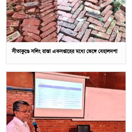
সীতাকুণ্ডে সলিং রাস্তা একসপ্তাহের মধ্যে ভেঙ্গে বেহালদশা