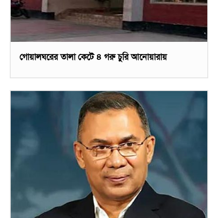
গোয়ালঘরের তালা কেটে ৪ গরু চুরি আনোয়ারায়