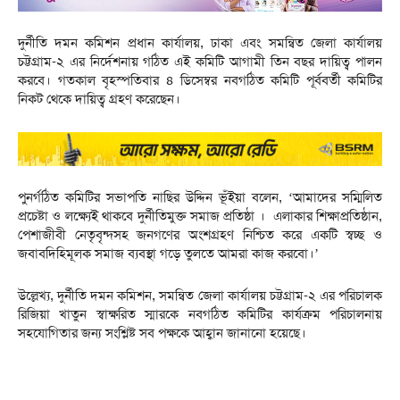
দুর্নীতি দমন কমিশন প্রধান কার্যালয়, ঢাকা এবং সমন্বিত জেলা কার্যালয়
চট্টগ্রাম-২ এর নির্দেশনায় গঠিত এই কমিটি আগামী তিন বছর দায়িত্ব পালন
করবে। গতকাল বৃহস্পতিবার ৪ ডিসেম্বর নবগঠিত কমিটি পূর্ববর্তী কমিটির
নিকট থেকে দায়িত্ব গ্রহণ করেছেন।
পুনর্গঠিত কমিটির সভাপতি নাছির উদ্দিন ভূঁইয়া বলেন, ‘আমাদের সম্মিলিত
প্রচেষ্টা ও লক্ষ্যেই থাকবে দুর্নীতিমুক্ত সমাজ প্রতিষ্ঠা । এলাকার শিক্ষাপ্রতিষ্ঠান,
পেশাজীবী নেতৃবৃন্দসহ জনগণের অংশগ্রহণ নিশ্চিত করে একটি স্বচ্ছ ও
জবাবদিহিমূলক সমাজ ব্যবস্থা গড়ে তুলতে আমরা কাজ করবো।’
উল্লেখ্য, দুর্নীতি দমন কমিশন, সমন্বিত জেলা কার্যালয় চট্টগ্রাম-২ এর পরিচালক
রিজিয়া খাতুন স্বাক্ষরিত স্মারকে নবগঠিত কমিটির কার্যক্রম পরিচালনায়
সহযোগিতার জন্য সংশ্লিষ্ট সব পক্ষকে আহ্বান জানানো হয়েছে।