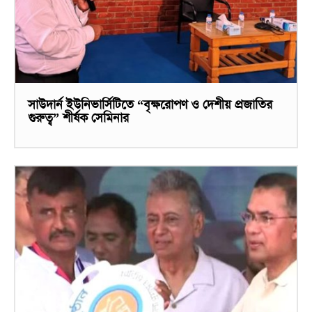
সাউদার্ন ইউনিভার্সিটিতে “বৃক্ষরোপণ ও দেশীয় প্রজাতির
গুরুত্ব” শীর্ষক সেমিনার