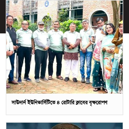
সাউদার্ন ইউনিভার্সিটিতে ৪ রোটারি ক্লাবের বৃক্ষরোপণ