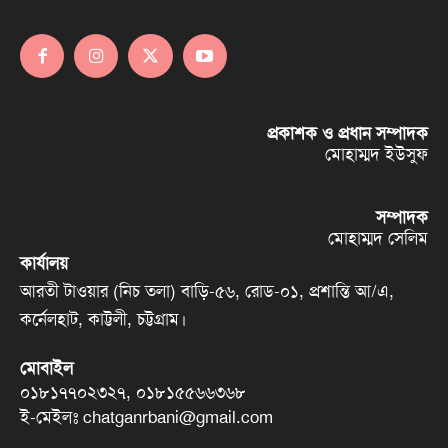
প্রকাশক ও প্রধান সম্পাদক
মোহাম্মদ ইউসুফ
সম্পাদক
মোহাম্মদ সেলিম
কার্যালয়
আরতী টাওয়ার (নিচ তলা) বাড়ি-৫৬, রোড-০১, প্রশান্তি আ/এ,
কর্নেলহাট, কাট্টলী, চট্টগ্রাম।
মোবাইল
০১৮১৭৭০২৩২৭, ০১৮১৫৫৬৬৩৬৮
ই-মেইলঃ chatganrbani@gmail.com