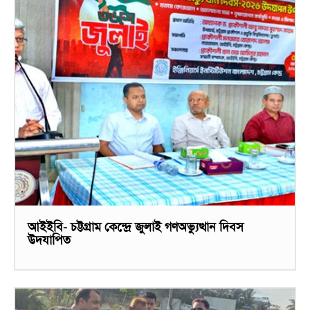
আইইবি- চট্টগ্রাম কেন্দ্রে জুলাই গণঅভ্যুত্থান দিবস
উদযাপিত