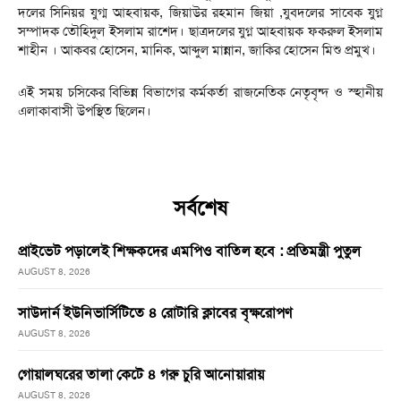
দলের সিনিয়র যুগ্ম আহবায়ক, জিয়াউর রহমান জিয়া ,যুবদলের সাবেক যুগ্ন
সম্পাদক তৌহিদুল ইসলাম রাশেদ। ছাত্রদলের যুগ্ন আহবায়ক ফকরুল ইসলাম
শাহীন । আকবর হোসেন, মানিক, আব্দুল মান্নান, জাকির হোসেন মিশু প্রমুখ।
এই সময় চসিকের বিভিন্ন বিভাগের কর্মকর্তা রাজনেতিক নেতৃবৃন্দ ও স্হানীয়
এলাকাবাসী উপস্থিত ছিলেন।
সর্বশেষ
প্রাইভেট পড়ালেই শিক্ষকদের এমপিও বাতিল হবে : প্রতিমন্ত্রী পুতুল
AUGUST 8, 2026
সাউদার্ন ইউনিভার্সিটিতে ৪ রোটারি ক্লাবের বৃক্ষরোপণ
AUGUST 8, 2026
গোয়ালঘরের তালা কেটে ৪ গরু চুরি আনোয়ারায়
AUGUST 8, 2026