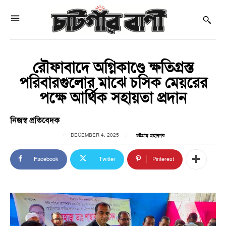
রৌফাবাদে অগ্নিকাণ্ডে ক্ষতিগ্রস্ত
পরিবারগুলোর মাঝে চসিক মেয়রের
পক্ষে আর্থিক সহায়তা প্রদান
নিজস্ব প্রতিবেদক
DECEMBER 4, 2025
চট্টগ্রাম মহানগর
Facebook
Twitter
Pinterest