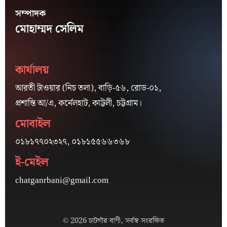
সম্পাদক
মোহাম্মদ সেলিম
কার্যালয়
আরতী টাওয়ার (নিচ তলা), বাড়ি-৫৬, রোড-০১,
প্রশান্তি আ/এ, কর্নেলহাট, কাট্টলী, চট্টগ্রাম।
মোবাইল
০১৮১৭৭০২৩২৭, ০১৮১৫৫৬৬৩৬৮
ই-মেইল
chatganrbani@gmail.com
© 2026 চাটগাঁর বাণী, সর্বস্ব সংরক্ষিত