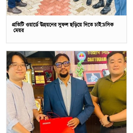
প্রতিটি ওয়ার্ডে উন্নয়নের সুফল ছড়িয়ে দিতে চাই:চসিক
মেয়র