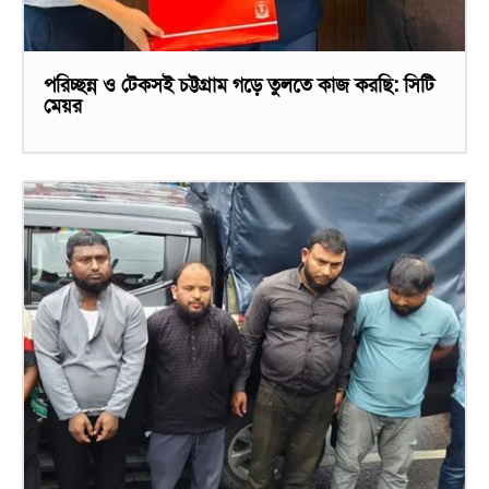
পরিচ্ছন্ন ও টেকসই চট্টগ্রাম গড়ে তুলতে কাজ করছি: সিটি
মেয়র