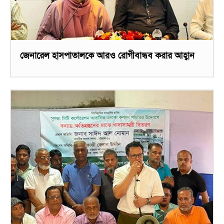
জেনারেল হাসপাতালকে আরও রোগীবান্ধব করার আহ্বান