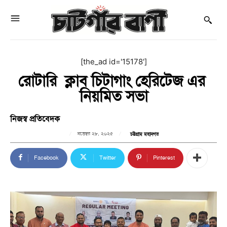
[the_ad id='15178']
রোটারি ক্লাব চিটাগাং হেরিটেজ এর
নিয়মিত সভা
নিজস্ব প্রতিবেদক
নভেম্বর ২৮, ২০২৫
চট্টগ্রাম মহানগর
Facebook
Twitter
Pinterest