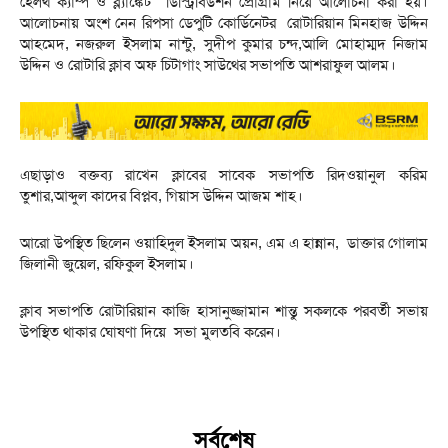
হেলথ ক্যাম্প ও ব্ল্যাঙ্কেট ডিস্ট্রিবিউশন প্রোগ্রাম নিয়ে আলোচনা করা হয়।
আলোচনায় অংশ নেন রিপসা ডেপুটি কোর্ডিনেটর রোটারিয়ান মিনহাজ উদ্দিন
আহমেদ, নজরুল ইসলাম নান্টু, সুদীপ কুমার চন্দ,আলি মোহাম্মদ নিজাম
উদ্দিন ও রোটারি ক্লাব অফ চিটাগাং সাউথের সভাপতি আশরাফুল আলম।
এছাড়াও বক্তব্য রাখেন ক্লাবের সাবেক সভাপতি রিদওয়ানুল করিম
তুশার,আব্দুল কাদের বিপ্লব, গিয়াস উদ্দিন আজম শাহ।
আরো উপস্থিত ছিলেন ওয়াহিদুল ইসলাম অয়ন, এম এ হান্নান, ডাক্তার গোলাম
জিলানী জুয়েল, রফিকুল ইসলাম।
ক্লাব সভাপতি রোটারিয়ান কাজি হাসানুজ্জামান শান্তু সকলকে পরবর্তী সভায়
উপস্থিত থাকার ঘোষণা দিয়ে সভা মুলতবি করেন।
সর্বশেষ