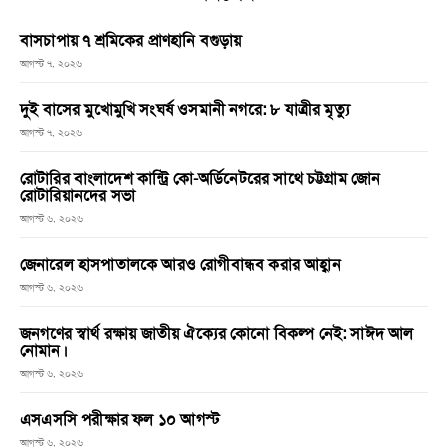
বাসচাপায় ৭ শ্রমিকের প্রাণহানি বগুড়ায়
আগস্ট ৭, ২০২৬
দুই বাসের মুখোমুখি সংঘর্ষ ওসমানী নগরে: ৮ যাত্রীর মৃত্যু
আগস্ট ৭, ২০২৬
রোটারির বাংলাদেশ কান্ট্রি কো-অর্ডিনেটরের সাথে চট্টগ্রাম জোন
রোটারিয়ানদের সভা
আগস্ট ৬, ২০২৬
জেনারেল হাসপাতালকে আরও রোগীবান্ধব করার আহ্বান
আগস্ট ৬, ২০২৬
জনগণের স্বার্থ রক্ষায় জাতীয় ঐক্যের কোনো বিকল্প নেই: সাঈদ আল
নোমান।
আগস্ট ৬, ২০২৬
এসএসসি পরীক্ষার ফল ১০ আগস্ট
আগস্ট ৬, ২০২৬