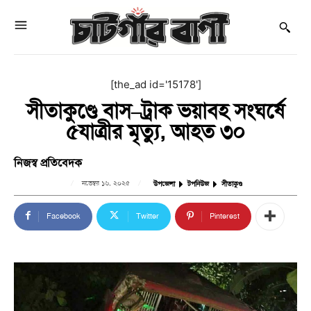
[the_ad id='15178']
সীতাকুণ্ডে বাস–ট্রাক ভয়াবহ সংঘর্ষে
৫যাত্রীর মৃত্যু, আহত ৩০
নিজস্ব প্রতিবেদক
নভেম্বর ১৬, ২০২৫
উপজেলা
টপনিউজ
সীতাকুণ্ড
Facebook
Twitter
Pinterest