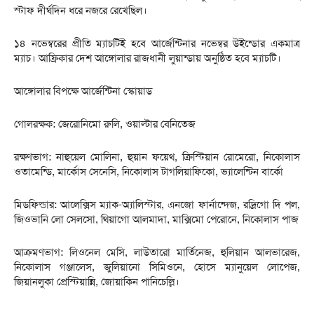
স্টাফ দীর্ঘদিন ধরে নজরে রেখেছিল।
১৪ নভেম্বরের প্রীতি ম্যাচটিই হবে আর্জেন্টিনার নভেম্বর উইন্ডোর একমাত্র
ম্যাচ। আফ্রিকার দেশ আঙ্গোলার রাজধানী লুয়ান্ডায় অনুষ্ঠিত হবে ম্যাচটি।
আঙ্গোলার বিপক্ষে আর্জেন্টিনা স্কোয়াড
গোলরক্ষক: জেরোনিমো রুলি, ওয়াল্টার বেনিতেজ
রক্ষণভাগ: নাহুয়েল মোলিনা, হুয়ান ফয়েথ, ক্রিস্টিয়ান রোমেরো, নিকোলাস
ওতামেন্ডি, মার্কোস সেনেসি, নিকোলাস টাগলিয়াফিকো, ভ্যালেন্টিন বার্কো
মিডফিল্ডার: আলেক্সিস ম্যাক-অ্যালিস্টার, এনজো ফার্নান্দেজ, রদ্রিগো দি পল,
জিওভানি লো সেলসো, থিয়াগো আলমাদা, মাক্সিমো পেরোনে, নিকোলাস পাজ
আক্রমণভাগ: লিওনেল মেসি, লাউতারো মার্তিনেজ, হুলিয়ান আলভারেজ,
নিকোলাস গঞ্জালেস, জুলিয়ানো সিমিওনে, হোসে ম্যানুয়েল লোপেজ,
জিয়ানলুকা প্রেস্টিয়ান্নি, জোয়াকিন পানিচেল্লি।