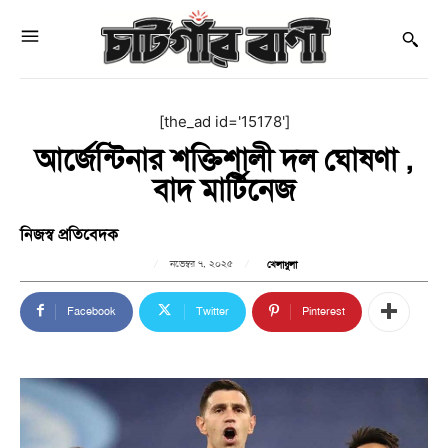
[the_ad id='15178']
আর্জেন্টিনার শক্তিশালী দল ঘোষণা ,
বাদ মার্টিনেজ
নিজস্ব প্রতিবেদক
নভেম্বর ৭, ২০২৫
খেলাধুলা
Facebook
Twitter
Pinterest