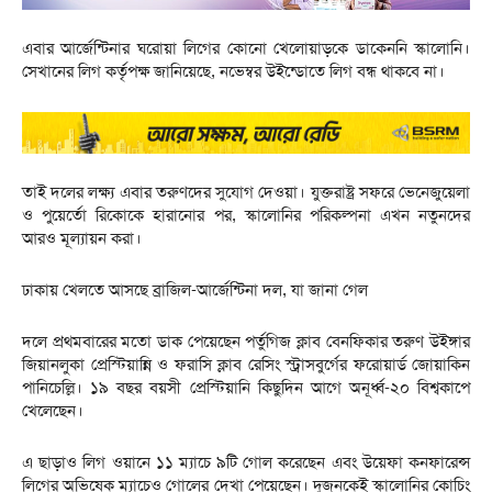
এবার আর্জেন্টিনার ঘরোয়া লিগের কোনো খেলোয়াড়কে ডাকেননি স্কালোনি।
সেখানের লিগ কর্তৃপক্ষ জানিয়েছে, নভেম্বর উইন্ডোতে লিগ বন্ধ থাকবে না।
তাই দলের লক্ষ্য এবার তরুণদের সুযোগ দেওয়া। যুক্তরাষ্ট্র সফরে ভেনেজুয়েলা
ও পুয়ের্তো রিকোকে হারানোর পর, স্কালোনির পরিকল্পনা এখন নতুনদের
আরও মূল্যায়ন করা।
ঢাকায় খেলতে আসছে ব্রাজিল-আর্জেন্টিনা দল, যা জানা গেল
দলে প্রথমবারের মতো ডাক পেয়েছেন পর্তুগিজ ক্লাব বেনফিকার তরুণ উইঙ্গার
জিয়ানলুকা প্রেস্টিয়ান্নি ও ফরাসি ক্লাব রেসিং স্ট্রাসবুর্গের ফরোয়ার্ড জোয়াকিন
পানিচেল্লি। ১৯ বছর বয়সী প্রেস্টিয়ানি কিছুদিন আগে অনূর্ধ্ব-২০ বিশ্বকাপে
খেলেছেন।
এ ছাড়াও লিগ ওয়ানে ১১ ম্যাচে ৯টি গোল করেছেন এবং উয়েফা কনফারেন্স
লিগের অভিষেক ম্যাচেও গোলের দেখা পেয়েছেন। দুজনকেই স্কালোনির কোচিং