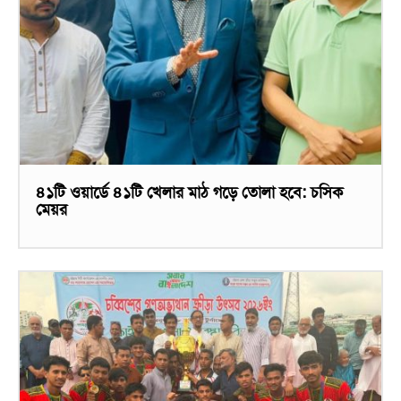
৪১টি ওয়ার্ডে ৪১টি খেলার মাঠ গড়ে তোলা হবে: চসিক
মেয়র