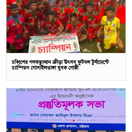
চব্বিশের গণঅভ্যুত্থান ক্রীড়া উৎসব ফুটবল টুর্ণামেন্টে
চ্যাম্পিয়ন গোসাইলডাঙ্গা যুবক গোষ্ঠী