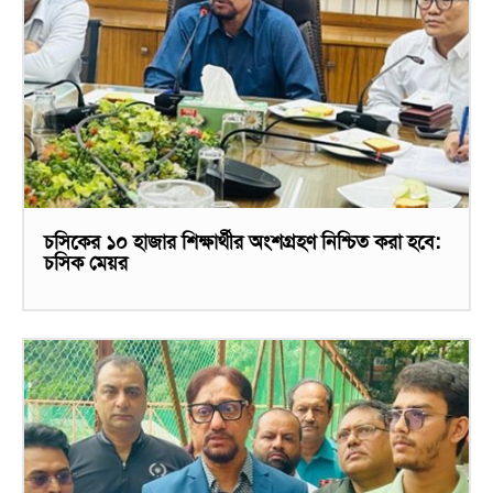
চসিকের ১০ হাজার শিক্ষার্থীর অংশগ্রহণ নিশ্চিত করা হবে:
চসিক মেয়র