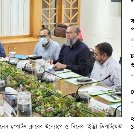
স
স
প
আ
চ
ও
আ
দ
আ
হ
েস স্পোর্টস ক্লাবের উদ্যোগে ৫ দিনের ‘ইন্ট্রা ডিপার্টমেন্ট