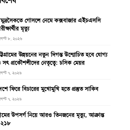
র্বশেষ
মুদ্রসৈকতে গোসলে নেমে কক্সবাজার এইচএসসি
রীক্ষার্থীর মৃত্যু
গস্ট ৮, ২০২৬
ট্টগ্রামের উন্নয়নের নতুন দিগন্ত উন্মোচিত হবে যোগ্য
 সৎ প্রকৌশলীদের নেতৃত্বে: চসিক মেয়র
গস্ট ৭, ২০২৬
েশে ফিরে বিচারের মুখোমুখি হতে প্রস্তুত সাকিব
গস্ট ৭, ২০২৬
ামের উপসর্গ নিয়ে আরও তিনজনের মৃত্যু, আক্রান্ত
১২১৮