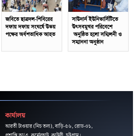
জবিতে ছাত্রদল-শিবিরের
সাউদার্ন ইউনিভার্সিটিতে
দফায় দফায় সংঘর্ষে উভয়
উৎসবমুখর পরিবেশে
পক্ষের অর্ধশতাধিক আহত
অনুষ্ঠিত হলো সম্মিলনী ও
সম্মাননা অনুষ্ঠান
কার্যালয়
আরতী টাওয়ার (নিচ তলা), বাড়ি-৫৬, রোড-০১,
প্রশান্তি আ/এ, কর্নেলহাট, কাট্টলী, চট্টগ্রাম।