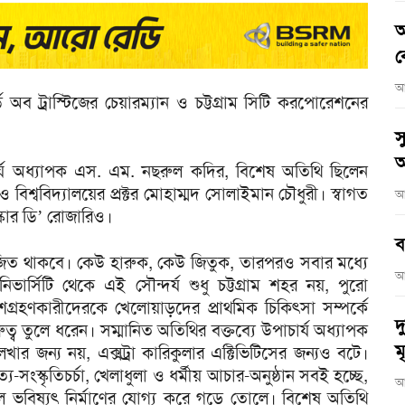
আ
ব
আ
ড অব ট্রাস্টিজের চেয়ারম্যান ও চট্টগ্রাম সিটি করপোরেশনের
স
অ
াচার্য অধ্যাপক এস. এম. নছরুল কদির, বিশেষ অতিথি ছিলেন
িশ্ববিদ্যালয়ের প্রক্টর মোহাম্মদ সোলাইমান চৌধুরী। স্বাগত
আ
্কার ডি’ রোজারিও।
ব
-জিত থাকবে। কেউ হারুক, কেউ জিতুক, তারপরও সবার মধ্যে
আ
নিভার্সিটি থেকে এই সৌন্দর্য শুধু চট্টগ্রাম শহর নয়, পুরো
্রহণকারীদেরকে খেলোয়াড়দের প্রাথমিক চিকিৎসা সম্পর্কে
দ
 গুরুত্ব তুলে ধরেন। সম্মানিত অতিথির বক্তব্যে উপাচার্য অধ্যাপক
মৃ
ার জন্য নয়, এক্সট্রা কারিকুলার এক্টিভিটিসের জন্যও বটে।
য-সংস্কৃতিচর্চা, খেলাধুলা ও ধর্মীয় আচার-অনুষ্ঠান সবই হচ্ছে,
আ
জ্বল ভবিষ্যৎ নির্মাণের যোগ্য করে গড়ে তোলে। বিশেষ অতিথি