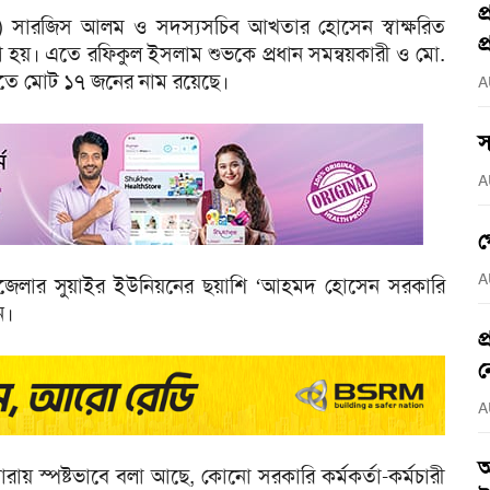
প
ঞ্চল) সারজিস আলম ও সদস্যসচিব আখতার হোসেন স্বাক্ষরিত
প
 হয়। এতে রফিকুল ইসলাম শুভকে প্রধান সমন্বয়কারী ও মো.
িটিতে মোট ১৭ জনের নাম রয়েছে।
A
স
A
গ
A
উপজেলার সুয়াইর ইউনিয়নের ছয়াশি ‘আহমদ হোসেন সরকারি
ন।
প
ন
A
আ
ায় স্পষ্টভাবে বলা আছে, কোনো সরকারি কর্মকর্তা-কর্মচারী