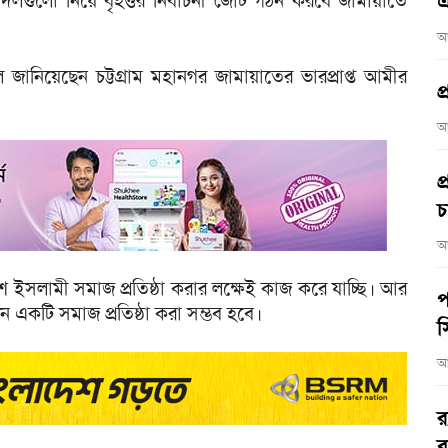
লগুলো নিয়ে বৃহত্তর নির্বাচনী জোট গঠন করবে জামায়াতে
এ
আ
ানিয়েছেন চট্টগ্রাম মহানগর জামায়াতের ভারপ্রাপ্ত আমীর
প
আ
প
চ
আ
সলামী সমাজ প্রতিষ্ঠা করার লক্ষেই কাজ করে যাচ্ছি। আর
প
হীন একটি সমাজ প্রতিষ্ঠা করা সম্ভব হবে।
স
আ
র
ব