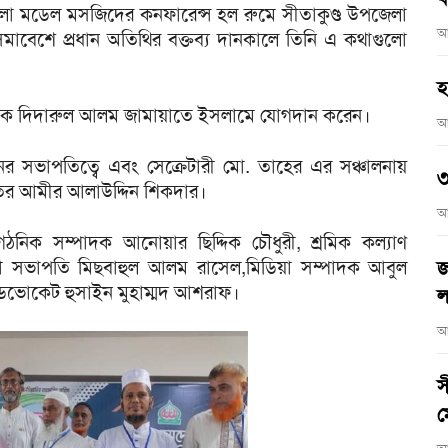
লা মডেল মসজিদের কনফারেন্স হল রুমে সীতাকুণ্ড উপজেলা
আ
 সমাবেশে প্রধান অতিথির বক্তব্য দানকালে তিনি এ কথাগুলো
হ
সম্পাদক দিদারুল আলম জামায়াতে ইসলামে যোগদান করেন।
আ
 সভাপতিত্বে এবং সেক্রেটারী মো. তাহের এর সঞ্চালনায়
৩
ায়াতের আমীর আলাউদ্দিন শিকদার।
আ
িক সম্পাদক আনোয়ার ছিদ্দিক চৌধুরী, শ্রমিক কল্যাণ
লা সভাপতি মিছবাহুল আলম রাসেল,মিডিয়া সম্পাদক আবুল
জ
যাডভোকেট হুসাইন মুহাম্মদ আশরাফ।
ল
আ
স
ম