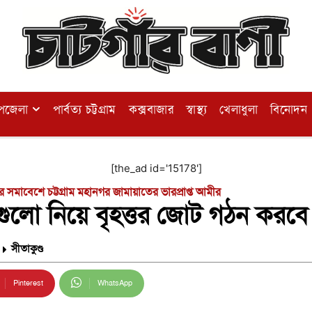
পজেলা
পার্বত্য চট্টগ্রাম
কক্সবাজার
স্বাস্থ্য
খেলাধুলা
বিনোদন
[the_ad id='15178']
ের সমাবেশে চট্টগ্রাম মহানগর জামায়াতের ভারপ্রাপ্ত আমীর
গুলো নিয়ে বৃহত্তর জোট গঠন করব
সীতাকুণ্ড
Pinterest
WhatsApp