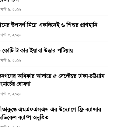
গস্ট ৬, ২০২৬
ামের উপসর্গ নিয়ে একদিনেই ৬ শিশুর প্রাণহানি
গস্ট ৬, ২০২৬
 কোটি টাকার ইয়াবা উদ্ধার পটিয়ায়
গস্ট ৬, ২০২৬
নগণের অধিকার আদায়ে ৫ সেপ্টেম্বর ঢাকা-চট্টগ্রাম
ংমার্চের ঘোষণা
গস্ট ৬, ২০২৬
ীতাকুণ্ডে এমএফএসএস এর উদ্যোগে ফ্রি ক্যান্সার
েডিকেল ক্যাম্প অনুষ্ঠিত