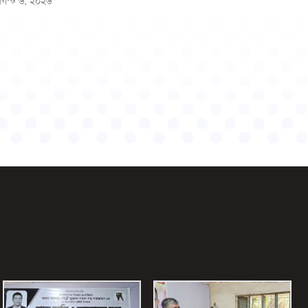
গস্ট ৬, ২০২৬