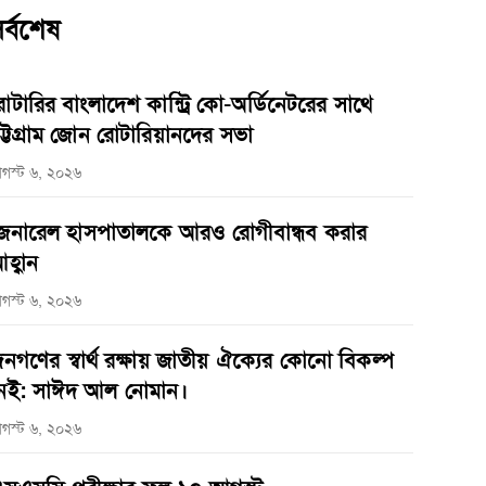
র্বশেষ
োটারির বাংলাদেশ কান্ট্রি কো-অর্ডিনেটরের সাথে
ট্টগ্রাম জোন রোটারিয়ানদের সভা
গস্ট ৬, ২০২৬
েনারেল হাসপাতালকে আরও রোগীবান্ধব করার
হ্বান
গস্ট ৬, ২০২৬
নগণের স্বার্থ রক্ষায় জাতীয় ঐক্যের কোনো বিকল্প
েই: সাঈদ আল নোমান।
গস্ট ৬, ২০২৬