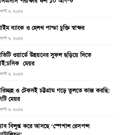
সএসসি পরীক্ষার ফল ১০ আগস্ট
গস্ট ৬, ২০২৬
্রাইম ব্যাংক ও হেলথ পান্ডা চুক্তি স্বাক্ষর
গস্ট ৬, ২০২৬
্রতিটি ওয়ার্ডে উন্নয়নের সুফল ছড়িয়ে দিতে
াই:চসিক মেয়র
গস্ট ৬, ২০২৬
রিচ্ছন্ন ও টেকসই চট্টগ্রাম গড়ে তুলতে কাজ করছি:
িটি মেয়র
গস্ট ৬, ২০২৬
‌্যাব বিলুপ্ত করে আসছে ‘স্পেশাল রেসপন্স
্যাটালিয়ন’