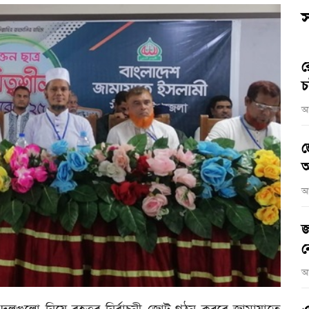
স
র
চ
আ
জ
আ
আ
জ
ন
আ